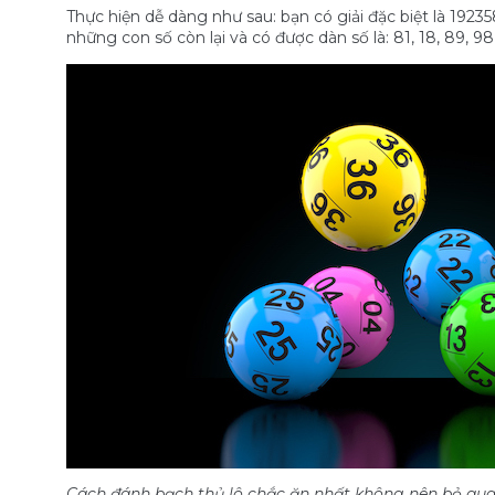
Thực hiện dễ dàng như sau: bạn có giải đặc biệt là 19235
những con số còn lại và có được dàn số là: 81, 18, 89, 98,
Cách đánh bạch thủ lô chắc ăn nhất không nên bỏ qu