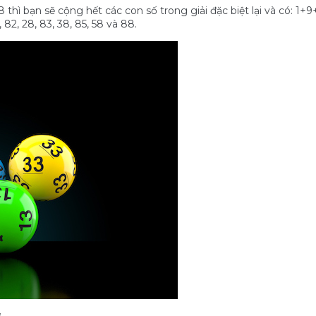
8 thì bạn sẽ cộng hết các con số trong giải đặc biệt lại và có: 1
 82, 28, 83, 38, 85, 58 và 88.
a