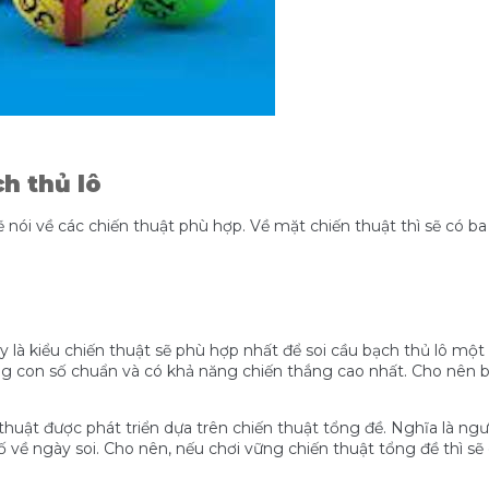
ch thủ lô
sẽ nói về các chiến thuật phù hợp. Về mặt chiến thuật thì sẽ có ba
ây là kiểu chiến thuật sẽ phù hợp nhất để soi cầu bạch thủ lô mộ
ng con số chuẩn và có khả năng chiến thắng cao nhất. Cho nên bài
 thuật được phát triển dựa trên chiến thuật tổng đề. Nghĩa là ng
về ngày soi. Cho nên, nếu chơi vững chiến thuật tổng đề thì sẽ