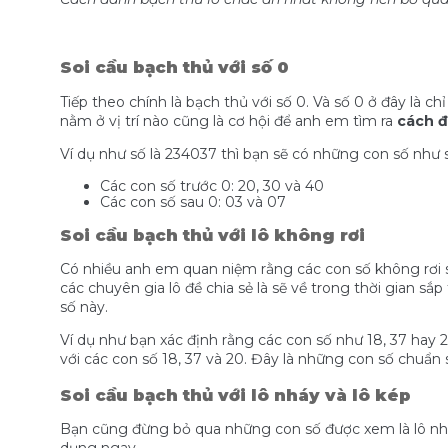
Soi cầu bạch thủ với số 0
Tiếp theo chính là bạch thủ với số 0. Và số 0 ở đây là ch
nằm ở vị trí nào cũng là cơ hội để anh em tìm ra
cách đ
Ví dụ như số là 234037 thì bạn sẽ có những con số như 
Các con số trước 0: 20, 30 và 40
Các con số sau 0: 03 và 07
Soi cầu bạch thủ với lô không rơi
Có nhiều anh em quan niệm rằng các con số không rơi s
các chuyên gia lô đề chia sẻ là sẽ về trong thời gian s
số này.
Ví dụ như bạn xác định rằng các con số như 18, 37 hay 
với các con số 18, 37 và 20. Đây là những con số chuẩn s
Soi cầu bạch thủ với lô nháy và lô kép
Bạn cũng đừng bỏ qua những con số được xem là lô nháy v