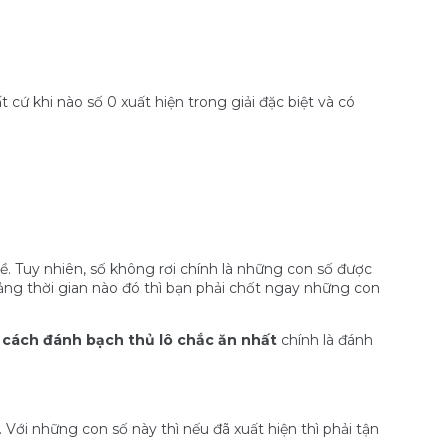
t cứ khi nào số 0 xuất hiện trong giải đặc biệt và có
. Tuy nhiên, số không rơi chính là những con số được
hoảng thời gian nào đó thì bạn phải chốt ngay những con
,
cách đánh bạch thủ lô chắc ăn nhất
chính là đánh
Với những con số này thì nếu đã xuất hiện thì phải tận