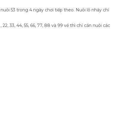
 nuôi 53 trong 4 ngày chơi tiếp theo. Nuôi lô nháy chỉ
22, 33, 44, 55, 66, 77, 88 và 99 về thì chỉ cần nuôi các