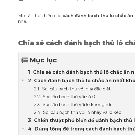
Mô tả: Thực hiện các
cách đánh bạch thủ lô chắc ăn
nhé.
Chia sẻ cách đánh bạch thủ lô ch
Mục lục
Chia sẻ cách đánh bạch thủ lô chắc ăn n
Cách đánh bạch thủ lô chắc ăn nhất kh
Soi cầu bạch thủ với giải đặc biệt
Soi cầu bạch thủ với số 0
Soi cầu bạch thủ với lô không rơi
Soi cầu bạch thủ với lô nháy và lô kép
Chiến thuật phổ biến để đánh bạch thủ 
Dùng tổng đề trong cách đánh bạch thủ