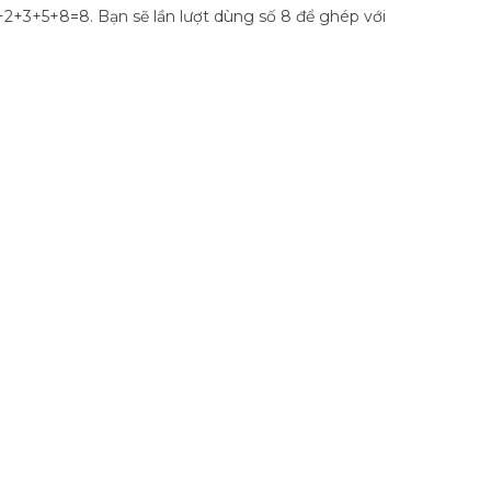
+9+2+3+5+8=8. Bạn sẽ lần lượt dùng số 8 để ghép với