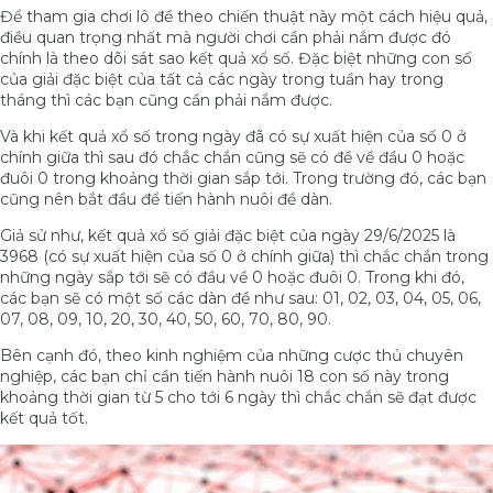
Để tham gia chơi lô đề theo chiến thuật này một cách hiệu quả,
điều quan trọng nhất mà người chơi cần phải nắm được đó
chính là theo dõi sát sao kết quả xổ số. Đặc biệt những con số
của giải đặc biệt của tất cả các ngày trong tuần hay trong
tháng thì các bạn cũng cần phải nắm được.
Và khi kết quả xổ số trong ngày đã có sự xuất hiện của số 0 ở
chính giữa thì sau đó chắc chắn cũng sẽ có đề về đầu 0 hoặc
đuôi 0 trong khoảng thời gian sắp tới. Trong trường đó, các bạn
cũng nên bắt đầu để tiến hành nuôi đề dàn.
Giả sử như, kết quả xổ số giải đặc biệt của ngày 29/6/2025 là
3968 (có sự xuất hiện của số 0 ở chính giữa) thì chắc chắn trong
những ngày sắp tới sẽ có đầu về 0 hoặc đuôi 0. Trong khi đó,
các bạn sẽ có một số các dàn đề như sau: 01, 02, 03, 04, 05, 06,
07, 08, 09, 10, 20, 30, 40, 50, 60, 70, 80, 90.
Bên cạnh đó, theo kinh nghiệm của những cược thủ chuyên
nghiệp, các bạn chỉ cần tiến hành nuôi 18 con số này trong
khoảng thời gian từ 5 cho tới 6 ngày thì chắc chắn sẽ đạt được
kết quả tốt.