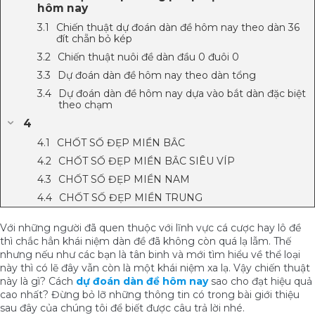
hôm nay
Chiến thuật dự đoán dàn đề hôm nay theo dàn 36
đít chẵn bỏ kép
Chiến thuật nuôi đề dàn đầu 0 đuôi 0
Dự đoán dàn đề hôm nay theo dàn tổng
Dự đoán dàn đề hôm nay dựa vào bắt dàn đặc biệt
theo chạm
CHỐT SỐ ĐẸP MIỀN BẮC
CHỐT SỐ ĐẸP MIỀN BẮC SIÊU VÍP
CHỐT SỐ ĐẸP MIỀN NAM
CHỐT SỐ ĐẸP MIỀN TRUNG
Với những người đã quen thuộc với lĩnh vực cá cược hay lô đề
thì chắc hẳn khái niệm dàn đề đã không còn quá lạ lẫm. Thế
nhưng nếu như các bạn là tân binh và mới tìm hiểu về thể loại
này thì có lẽ đây vẫn còn là một khái niệm xa lạ. Vậy chiến thuật
này là gì? Cách
dự đoán dàn đề hôm nay
sao cho đạt hiệu quả
cao nhất? Đừng bỏ lỡ những thông tin có trong bài giới thiệu
sau đây của chúng tôi để biết được câu trả lời nhé.