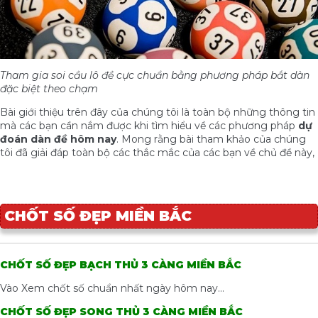
Tham gia soi cầu lô đề cực chuẩn bằng phương pháp bắt dàn
đặc biệt theo chạm
Bài giới thiệu trên đây của chúng tôi là toàn bộ những thông tin
mà các bạn cần nắm được khi tìm hiểu về các phương pháp
dự
đoán dàn đề hôm nay
. Mong rằng bài tham khảo của chúng
tôi đã giải đáp toàn bộ các thắc mắc của các bạn về chủ đề này,
CHỐT SỐ ĐẸP MIỀN BẮC
CHỐT SỐ ĐẸP BẠCH THỦ 3 CÀNG MIỀN BẮC
Vào Xem chốt số chuẩn nhất ngày hôm nay…
CHỐT SỐ ĐẸP SONG THỦ 3 CÀNG MIỀN BẮC