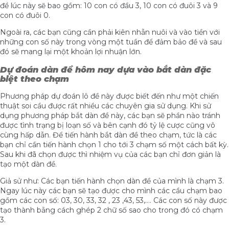
đề lúc này sẽ bao gồm: 10 con có đầu 3, 10 con có đuôi 3 và 9
con có đuôi 0.
Ngoài ra, các bạn cũng cần phải kiên nhẫn nuôi và vào tiền với
những con số này trong vòng một tuần để đảm bảo đề và sau
đó sẽ mang lại một khoản lợi nhuận lớn.
Dự đoán dàn đề hôm nay dựa vào bắt dàn đặc
biệt theo chạm
Phương pháp dự đoán lô đề này được biết đến như một chiến
thuật soi cầu được rất nhiều các chuyên gia sử dụng. Khi sử
dụng phương pháp bắt dàn đề này, các bạn sẽ phần nào tránh
được tình trạng bị loạn số và bên cạnh đó tỷ lệ cược cũng vô
cùng hấp dẫn. Để tiến hành bắt dàn đề theo chạm, tức là các
bạn chỉ cần tiến hành chọn 1 cho tới 3 chạm số một cách bất kỳ.
Sau khi đã chọn được thì nhiệm vụ của các bạn chỉ đơn giản là
tạo một dàn đề.
Giả sử như: Các bạn tiến hành chọn dàn đề của mình là chạm 3.
Ngay lúc này các bạn sẽ tạo được cho mình các cầu chạm bao
gồm các con số: 03, 30, 33, 32 , 23 ,43, 53,…. Các con số này được
tạo thành bằng cách ghép 2 chữ số sao cho trong đó có chạm
3.