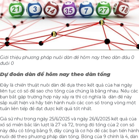
Giới thiệu phương pháp nuôi dàn đề hôm nay theo dàn đầu 0
đuôi 0
Dự đoán dàn đề hôm nay theo dàn tổng
Đây là chiến thuật nuôi dàn đề dựa theo kết quả của hai ngày
liên tục có số đề sao cho tổng của chúng là bằng nhau. Nếu các
bạn bắt gặp trường hợp này xảy ra thì có nghĩa là dàn đề này
sắp xuất hiện và hãy tiến hành nuôi các con số trong vòng một
tuần liên tiếp để đạt được kết quả tốt nhất.
Giả sử như trong ngày 25/6/2025 và ngày 26/6/2025 kết quả của
xổ số miền bắc lần lượt là 27 và 72, trong đó tổng của 2 con số
này đều có tổng bằng 9, đây cũng là cơ hội để các bạn tiến hành
nuôi đề theo phương pháp dàn tổng. Bóng của 9 chính là 4, dàn