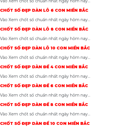
Vào Xem chốt số chuẩn nhất ngày hôm nay…
CHỐT SỐ ĐẸP DÀN LÔ 6 CON MIỀN BẮC
Vào Xem chốt số chuẩn nhất ngày hôm nay…
CHỐT SỐ ĐẸP DÀN LÔ 8 CON MIỀN BẮC
Vào Xem chốt số chuẩn nhất ngày hôm nay…
CHỐT SỐ ĐẸP DÀN LÔ 10 CON MIỀN BẮC
Vào Xem chốt số chuẩn nhất ngày hôm nay…
CHỐT SỐ ĐẸP DÀN ĐỀ 4 CON MIỀN BẮC
Vào Xem chốt số chuẩn nhất ngày hôm nay…
CHỐT SỐ ĐẸP DÀN ĐỀ 6 CON MIỀN BẮC
Vào Xem chốt số chuẩn nhất ngày hôm nay…
CHỐT SỐ ĐẸP DÀN ĐỀ 8 CON MIỀN BẮC
Vào Xem chốt số chuẩn nhất ngày hôm nay…
CHỐT SỐ ĐẸP DÀN ĐỀ 10 CON MIỀN BẮC