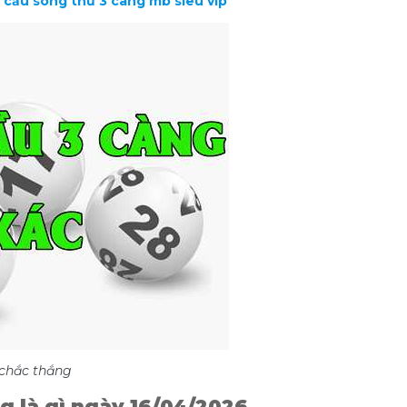
i cầu song thủ 3 càng mb siêu vip
 chắc thắng
ng là gì ngày 16/04/2026