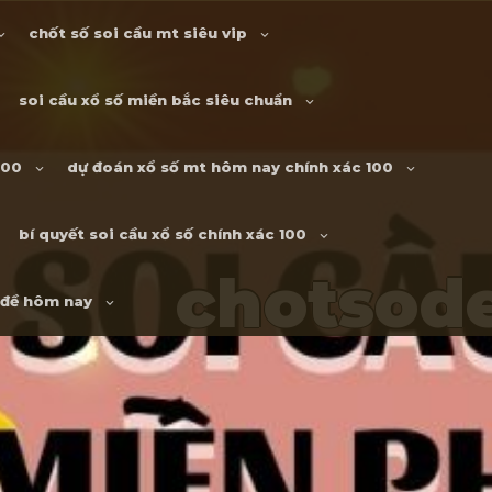
chốt số soi cầu mt siêu vip
soi cầu xổ số miền bắc siêu chuẩn
100
dự đoán xổ số mt hôm nay chính xác 100
bí quyết soi cầu xổ số chính xác 100
c
h
o
t
s
o
d
 đề hôm nay