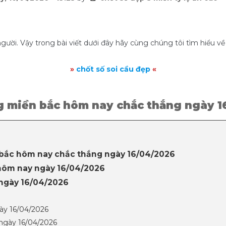
ều người. Vậy trong bài viết dưới đây hãy cùng chúng tôi tìm hiểu
»
chốt số soi cầu đẹp
«
ng miền bắc hôm nay chắc thắng ngày 
n bắc hôm nay chắc thắng ngày 16/04/2026
 hôm nay ngày 16/04/2026
ì ngày 16/04/2026
gày 16/04/2026
 ngày 16/04/2026