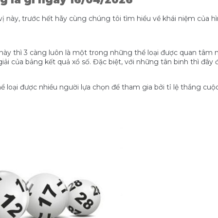
vị này, trước hết hãy cùng chúng tôi tìm hiểu về khái niệm của h
i này thì 3 càng luôn là một trong những thể loại được quan tâm 
giải của bảng kết quả xổ số. Đặc biệt, với những tân binh thì đâ
loại được nhiều người lựa chọn để tham gia bởi tỉ lệ thắng cuộc ở