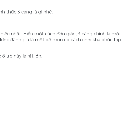
ình thức 3 càng là gì nhé.
nhiều nhất. Hiểu một cách đơn giản, 3 càng chính là một
y được đánh giá là một bộ môn có cách chơi khá phức tạp
 trò này là rất lớn.