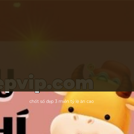
e
p
v
i
p
.
c
o
m
c
h
ố
t
s
ố
đ
ẹ
p
3
m
i
ề
n
t
ỷ
l
ệ
ă
n
c
a
o