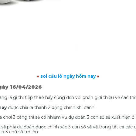
»
soi cầu lô ngày hôm nay
«
ày 16/04/2026
g là gì thì tiếp theo hãy cùng đến với phần giới thiệu về các thể
 nay
được chia ra thành 2 dạng chính khi đánh.
 chơi 3 càng thì sẽ có nhiệm vụ dự đoán 3 con số sẽ xuất hiện ở 
 sẽ phải dự đoán được chính xác 3 con số sẽ về trong tất cả các 
có 3 chữ số trở lên.