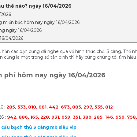
ư thế nào? ngày 16/04/2026
/2026
ng miền bắc hôm nay ngày 16/04/2026
càng ngày 16/04/2026
 16/04/2026
chắc hẳn các bạn cũng đã nghe qua về hình thức chơi 3 càng. Thế n
n cũng là một trong số tân binh thì hãy cùng chúng tôi tìm hiểu 
n phí hôm nay ngày 16/04/2026
6 :
285, 533, 818, 081, 442, 673, 885, 297, 535, 812
26 :
942, 886, 165, 228, 931, 059, 351, 380, 285, 146, 950, 75
i cầu bạch thủ 3 càng mb siêu vip