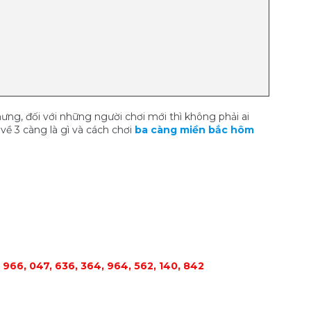
hưng, đối với những người chơi mới thì không phải ai
về 3 càng là gì và cách chơi
ba càng miền bắc hôm
8, 966, 047, 636, 364, 964, 562, 140, 842