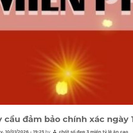
 cầu đảm bảo chính xác ngày 
, 10/01/2026 - 19:25
by
chốt số đẹp 3 miền tỷ lệ ăn cao