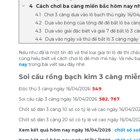
Cách chơi ba càng miền bắc hôm nay nh
Chơi 3 càng dựa vào lô bạch thủ ngày 16/04
Dựa vào bóng của tổng đề để bắt lô ba cà
Dựa vào giải đặc biệt và giải 7 để bắt lô 3 
Dựa vào ngày và thứ để bắt lô 3 càng ngày
Nếu như đã là một tín đồ về thể loại giải trí lô đề thì 
cũng hiểu biết về cách chơi lô đề mới mẻ này. Và nếu bạ
nay
trong bài viết sau đây nhé.
Soi cầu rồng bạch kim 3 càng miễ
Độc thủ 3 càng ngày 16/04/2026:
549
Soi cầu cặp 3 càng ngày 16/04/2026:
582, 767
Chốt số dàn 3 càng 10 số có tỷ lệ về cao ngày 16/04/202
Chốt số dàn 3 càng 20 số có tỷ lệ về cao ngày 16/04/20
Xem kết quả hôm nay ngày 16/04/2026
:
chốt số so