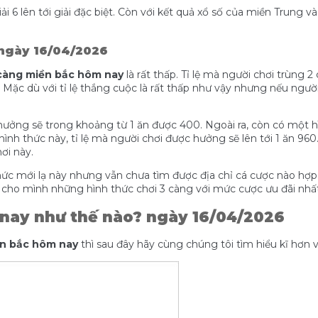
ải 6 lên tới giải đặc biệt. Còn với kết quả xổ số của miền Trung và
ngày 16/04/2026
càng miền bắc hôm nay
là rất thấp. Tỉ lệ mà người chơi trùng 2 
%. Mặc dù với tỉ lệ thắng cuộc là rất thấp như vậy nhưng nếu ng
ợc hưởng sẽ trong khoảng từ 1 ăn được 400. Ngoài ra, còn có một 
i hình thức này, tỉ lệ mà người chơi được hưởng sẽ lên tới 1 ăn 96
hơi này.
 mới lạ này nhưng vẫn chưa tìm được địa chỉ cá cược nào hợp lý
n cho mình những hình thức chơi 3 càng với mức cược ưu đãi nhất
 nay như thế nào? ngày 16/04/2026
n bắc hôm nay
thì sau đây hãy cùng chúng tôi tìm hiểu kĩ hơn