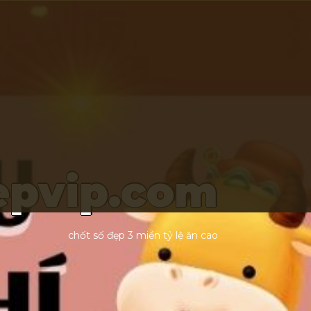
e
p
v
i
p
.
c
o
m
c
h
ố
t
s
ố
đ
ẹ
p
3
m
i
ề
n
t
ỷ
l
ệ
ă
n
c
a
o