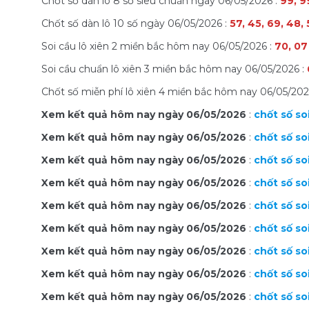
Chốt số dàn lô 8 số siêu chuẩn ngày 06/05/2026 :
99, 99
Chốt số dàn lô 10 số ngày 06/05/2026 :
57, 45, 69, 48, 
Soi cầu lô xiên 2 miền bắc hôm nay 06/05/2026 :
70, 07
Soi cầu chuẩn lô xiên 3 miền bắc hôm nay 06/05/2026 :
Chốt số miễn phí lô xiên 4 miền bắc hôm nay 06/05/202
Xem kết quả hôm nay ngày 06/05/2026
:
chốt số so
Xem kết quả hôm nay ngày 06/05/2026
:
chốt số so
Xem kết quả hôm nay ngày 06/05/2026
:
chốt số so
Xem kết quả hôm nay ngày 06/05/2026
:
chốt số so
Xem kết quả hôm nay ngày 06/05/2026
:
chốt số so
Xem kết quả hôm nay ngày 06/05/2026
:
chốt số so
Xem kết quả hôm nay ngày 06/05/2026
:
chốt số so
Xem kết quả hôm nay ngày 06/05/2026
:
chốt số so
Xem kết quả hôm nay ngày 06/05/2026
:
chốt số so