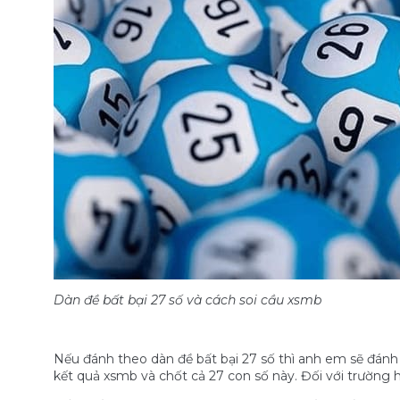
Dàn đề bất bại 27 số và cách soi cầu xsmb
Nếu đánh theo dàn đề bất bại 27 số thì anh em sẽ đánh 
kết quả xsmb và chốt cả 27 con số này. Đối với trường h