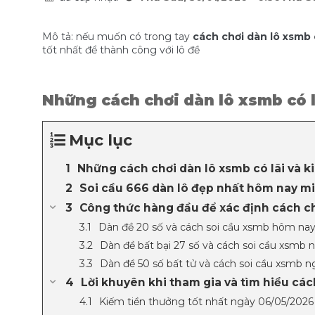
Mô tả: nếu muốn có trong tay
cách chơi dàn lô xsmb 
tốt nhất để thành công với lô đề
Những cách chơi dàn lô xsmb có l
Mục lục
Những cách chơi dàn lô xsmb có lãi và k
Soi cầu 666 dàn lô đẹp nhất hôm nay m
Công thức hàng đầu để xác định cách ch
Dàn đề 20 số và cách soi cầu xsmb hôm na
Dàn đề bất bại 27 số và cách soi cầu xsmb 
Dàn đề 50 số bất tử và cách soi cầu xsmb 
Lời khuyên khi tham gia và tìm hiểu các
Kiếm tiền thưởng tốt nhất ngày 06/05/2026