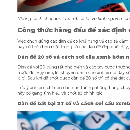
Những cách chơi dàn lô xsmb có lãi và kinh nghiệm ch
Công thức hàng đầu để xác định 
Việc chọn đúng các dàn đề có khả năng về cao sẽ đảm 
nay có thể chọn một trong số các dàn đề đẹp dưới đây, 
Dàn đề 20 số và cách soi cầu xsmb hôm 
Dàn đề với 20 cũng rất phổ biến và các tay cược thường
trước đó. Vậy nên, lời khuyên dành cho anh em ở đây sẽ
là gì. Sau khi đã chốt được dàn đề 20 số thì có thể đặt 
Lưu ý anh em chỉ nên chọn tin tưởng những trang chuyê
hãy cố gắng tìm hiểu và chốt số chính xác.
Dàn đề bất bại 27 số và cách soi cầu xsm