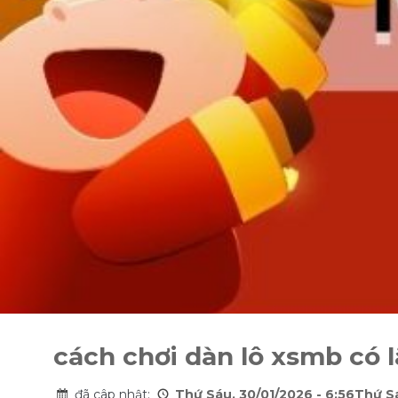
Skip
to
cách chơi dàn lô xsmb có l
content
đã câp nhật:
Thứ Sáu, 30/01/2026 - 6:56Thứ Sá