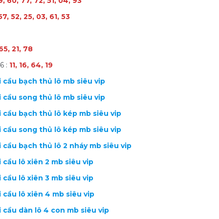
, 60, 77, 72, 51, 04, 93
57, 52, 25, 03, 61, 53
65, 21, 78
6 :
11, 16, 64, 19
i cầu bạch thủ lô mb siêu vip
i cầu song thủ lô mb siêu vip
i cầu bạch thủ lô kép mb siêu vip
i cầu song thủ lô kép mb siêu vip
i cầu bạch thủ lô 2 nháy mb siêu vip
i cầu lô xiên 2 mb siêu vip
i cầu lô xiên 3 mb siêu vip
i cầu lô xiên 4 mb siêu vip
i cầu dàn lô 4 con mb siêu vip