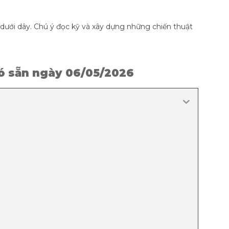
dưới dây. Chú ý đọc kỹ và xây dựng những chiến thuật
có sẵn ngày 06/05/2026