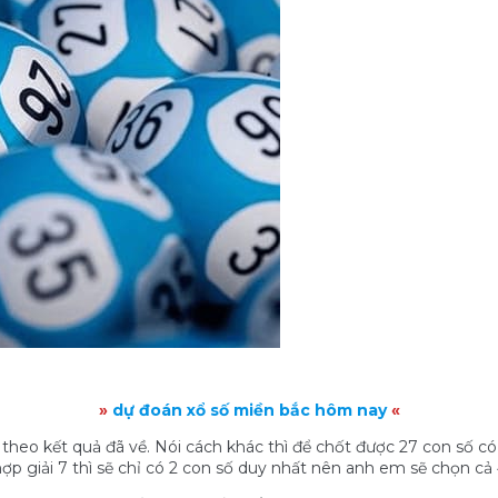
»
dự đoán xổ số miền bắc hôm nay
«
theo kết quả đã về. Nói cách khác thì để chốt được 27 con số có
ợp giải 7 thì sẽ chỉ có 2 con số duy nhất nên anh em sẽ chọn cả