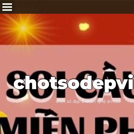
c
h
o
t
s
o
d
e
p
v
i
c
h
ố
t
s
ố
đ
ẹ
p
3
m
i
ề
n
t
ỷ
l
ệ
ă
n
c
a
o