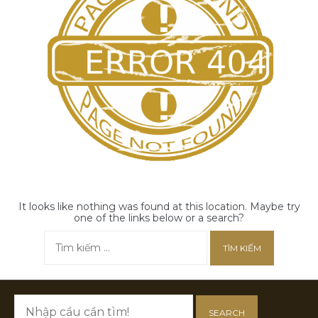
It looks like nothing was found at this location. Maybe try
one of the links below or a search?
Tìm
kiếm
cho:
SEARCH