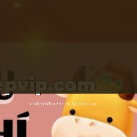
e
p
v
i
p
.
c
o
m
c
h
ố
t
s
ố
đ
ẹ
p
3
m
i
ề
n
t
ỷ
l
ệ
ă
n
c
a
o