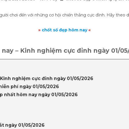
ười chơi đến với những cơ hội chiến thắng cực đỉnh. Hãy theo dõ
»
chốt số đẹp hôm nay
«
 nay – Kinh nghiệm cực đỉnh ngày 01/05
 Kinh nghiệm cực đỉnh ngày 01/05/2026
miễn phí ngày 01/05/2026
ẹp nhất hôm nay ngày 01/05/2026
ắt ngày 01/05/2026