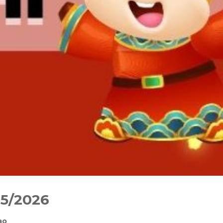
05/2026
ao