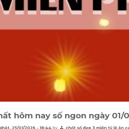
nhất hôm nay số ngon ngày 01/
hật, 25/01/2026 - 18:44
by
chốt số đẹp 3 miền tỷ lệ ăn c