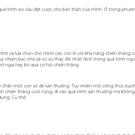
 quá trình soi cầu đặt cược cho bản thân của mình. Ở trong phư
 nhớ và lựa chọn cho mình các con lô với khả năng chiến thắng 
y nhiên bạc nhớ sẽ có sự thay đổi nhất định trong quá trình ngườ
rở ngại hay bỏ qua cơ hội chiến thắng.
ản thân một con số để săn thưởng. Tuy nhiên mỗi công thức bạch
h chiến thắng cuối cùng, đi vào quá trình săn thưởng mà không t
dụng. Cụ thể: