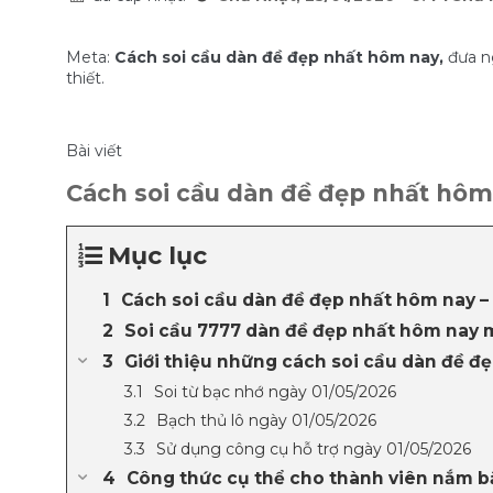
Meta:
Cách soi cầu dàn đề đẹp nhất hôm nay,
đưa ng
thiết.
Bài viết
Cách soi cầu dàn đề đẹp nhất hôm
Mục lục
Cách soi cầu dàn đề đẹp nhất hôm nay –
Soi cầu 7777 dàn đề đẹp nhất hôm nay 
Giới thiệu những cách soi cầu dàn đề đ
Soi từ bạc nhớ ngày 01/05/2026
Bạch thủ lô ngày 01/05/2026
Sử dụng công cụ hỗ trợ ngày 01/05/2026
Công thức cụ thể cho thành viên nắm b