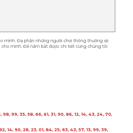
o mình. Đa phần những người chơi thông thường sẽ
n cho mình. Để nắm bắt được chi tiết cùng chúng tôi
5, 98, 99, 35, 58, 66, 61, 31, 90, 86, 12, 14, 43, 24, 70,
82, 14, 90, 28, 23, 01, 84, 25, 63, 43, 57, 13, 99, 39,