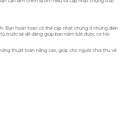
ạn cần làm chính là tìm hiểu và cập nhật chúng thật
nh. Bạn hoàn toàn có thể cập nhật chúng ở những diễn
u từ trước sẽ dễ dàng giúp bạn nắm bắt được cơ hội
hững thuật toán nâng cao, giúp cho người chơi thu về