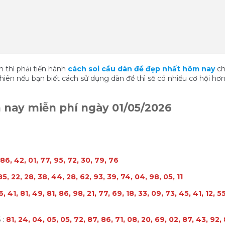
 thì phải tiến hành
cách soi cầu dàn đề đẹp nhất hôm nay
ch
hiên nếu bạn biết cách sử dụng dàn đề thì sẽ có nhiều cơ hội hơ
 nay miễn phí ngày 01/05/2026
 86, 42, 01, 77, 95, 72, 30, 79, 76
85, 22, 28, 38, 44, 28, 62, 93, 39, 74, 04, 98, 05, 11
, 41, 81, 49, 81, 86, 98, 21, 77, 69, 18, 33, 09, 73, 45, 41, 12, 5
 :
81, 24, 04, 05, 05, 72, 87, 86, 71, 08, 20, 69, 02, 87, 43, 92, 