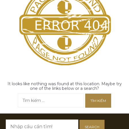
It looks like nothing was found at this location. Maybe try
one of the links below or a search?
Tìm
kiếm
cho:
SEARCH