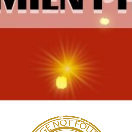
Skip
to
content