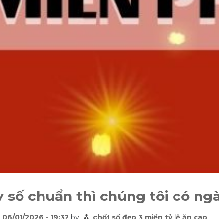
 số chuẩn thì chúng tôi có ng
 06/01/2026 - 19:32
by
chốt số đẹp 3 miền tỷ lệ ăn cao