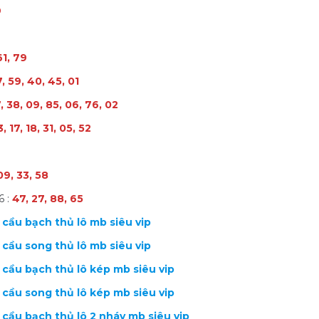
0
61, 79
, 59, 40, 45, 01
, 38, 09, 85, 06, 76, 02
, 17, 18, 31, 05, 52
09, 33, 58
6 :
47, 27, 88, 65
i cầu bạch thủ lô mb siêu vip
i cầu song thủ lô mb siêu vip
i cầu bạch thủ lô kép mb siêu vip
i cầu song thủ lô kép mb siêu vip
i cầu bạch thủ lô 2 nháy mb siêu vip