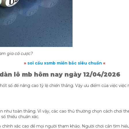
ham gia cá cược?
»
soi cầu xsmb miền bắc siêu chuẩn
«
 dàn lô mb hôm nay ngày 12/04/2026
hốt số để nâng cao tỷ lệ chiến thắng. Vậy ưu điểm của việc việ
ần như toàn thắng. Vì vậy, các cao thủ thường chọn cách chơi the
 số thiếu chuẩn xác.
ộ chính xác cao để mọi người tham khảo. Người chơi cần tìm hiểu