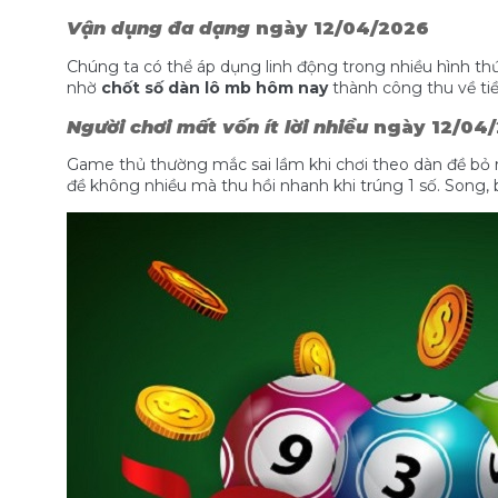
Vận dụng đa dạng
ngày 12/04/2026
Chúng ta có thể áp dụng linh động trong nhiều hình thức 
nhờ
chốt số dàn lô mb hôm nay
thành công thu về ti
Người chơi mất vốn ít lời nhiều
ngày 12/04
Game thủ thường mắc sai lầm khi chơi theo dàn đề bỏ ra
đề không nhiều mà thu hồi nhanh khi trúng 1 số. Song, bạ