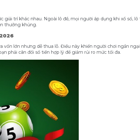
giải trí khác nhau. Ngoài lô đề, mọi người áp dụng khi xổ số, lô 
ền thưởng khủng.
/2026
 vốn lớn nhưng dễ thua lỗ. Điều này khiến người chơi ngần ngại 
n phải cân đối số tiền hợp lý để giảm rủi ro mức tối đa.