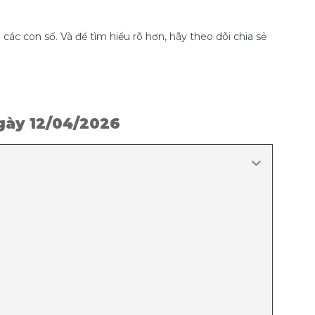
c con số. Và để tìm hiểu rõ hơn, hãy theo dõi chia sẻ
ngày 12/04/2026