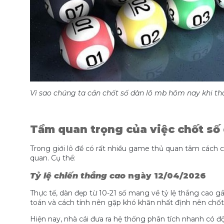
Vì sao chúng ta cần chốt số dàn lô mb hôm nay khi t
Tầm quan trọng của việc chốt số
Trong giới lô đề có rất nhiều game thủ quan tâm cách c
quan. Cụ thể:
Tỷ lệ chiến thắng cao
ngày 12/04/2026
Thực tế, dàn đẹp từ 10-21 số mang về tỷ lệ thắng cao g
toán và cách tính nên gặp khó khăn nhất định nên chốt
Hiện nay, nhà cái đưa ra hệ thống phân tích nhanh có đ