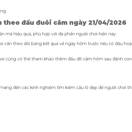
áng
m theo đầu đuôi câm ngày 21/04/2026
n mà hiệu quả, phù hợp với đa phần người chơi hiện nay.
ơi cần theo dõi bảng kết quả về ngày hôm trước nếu có đầu hoặ
 chơi cũng có thể tham khảo thêm đầu đít câm hôm sau đánh co
mang đến các kinh nghiệm tìm kiếm cầu lô đẹp để người chơi thực 