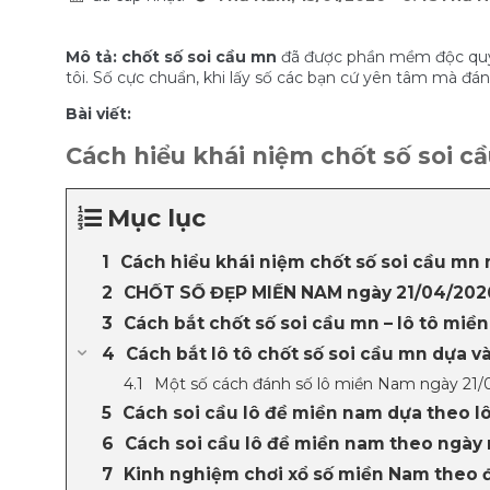
Mô tả: chốt số soi cầu mn
đã được phần mềm độc quyề
tôi. Số cực chuẩn, khi lấy số các bạn cứ yên tâm mà đánh
Bài viết:
Cách hiểu khái niệm chốt số soi c
Mục lục
Cách hiểu khái niệm chốt số soi cầu mn
CHỐT SỐ ĐẸP MIỀN NAM ngày 21/04/202
Cách bắt chốt số soi cầu mn – lô tô mi
Cách bắt lô tô chốt số soi cầu mn dựa 
Một số cách đánh số lô miền Nam ngày 21/
Cách soi cầu lô đề miền nam dựa theo l
Cách soi cầu lô đề miền nam theo ngày
Kinh nghiệm chơi xổ số miền Nam theo 