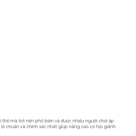
 thế mà trở nên phổ biến và được nhiều người chơi áp
 lô chuẩn và chính xác nhất giúp nâng cao cơ hội giành