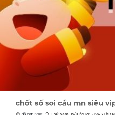
Skip
to
chốt số soi cầu mn siêu v
content
đã câp nhật:
Thứ Năm, 15/01/2026 - 6:43Thứ Nă