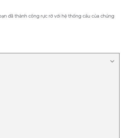
bạn đã thành công rực rỡ với hệ thống cầu của chúng