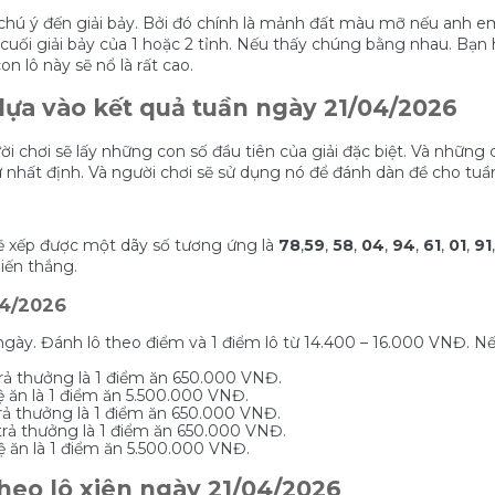
t chú ý đến giải bảy. Bởi đó chính là mảnh đất màu mỡ nếu an
cuối giải bảy của 1 hoặc 2 tỉnh. Nếu thấy chúng bằng nhau. Bạn 
lô này sẽ nổ là rất cao.
 dựa vào kết quả tuần ngày 21/04/2026
 chơi sẽ lấy những con số đầu tiên của giải đặc biệt. Và những c
 nhất định. Và người chơi sẽ sử dụng nó để đánh dàn đề cho tuần
a sẽ xếp được một dãy số tương ứng là
78
,
59
,
58
,
04
,
94
,
61
,
01
,
91
iến thắng.
04/2026
 ngày. Đánh lô theo điểm và 1 điểm lô từ 14.400 – 16.000 VNĐ. 
 trả thưởng là 1 điểm ăn 650.000 VNĐ.
ệ ăn là 1 điểm ăn 5.500.000 VNĐ.
trả thưởng là 1 điểm ăn 650.000 VNĐ.
 trả thưởng là 1 điểm ăn 650.000 VNĐ.
 ăn là 1 điểm ăn 5.500.000 VNĐ.
heo lô xiên ngày 21/04/2026