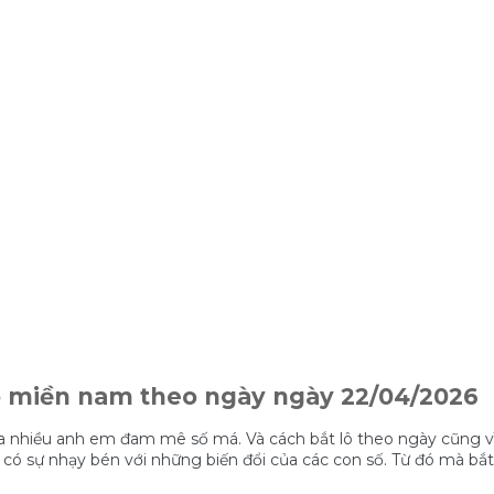
tô miền nam theo ngày ngày 22/04/2026
ủa nhiều anh em đam mê số má. Và cách bắt lô theo ngày cũng vì
i có sự nhạy bén với những biến đổi của các con số. Từ đó mà bắt