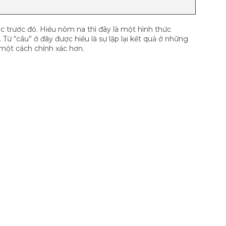
c trước đó. Hiểu nôm na thì đây là một hình thức
Từ “cầu” ở đây được hiểu là sự lặp lại kết quả ở những
 một cách chính xác hơn.