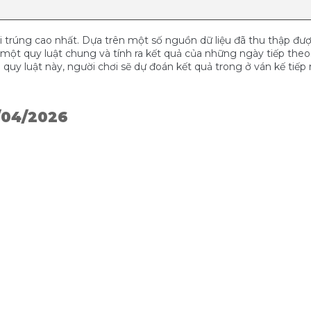
 trúng cao nhất. Dựa trên một số nguồn dữ liệu đã thu thập đượ
ột quy luật chung và tính ra kết quả của những ngày tiếp theo. 
uy luật này, người chơi sẽ dự đoán kết quả trong ở ván kế tiếp
/04/2026