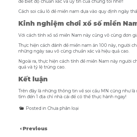
để biết độ chuẩn xác và uy tín của chúng tôi nhé!!
Cách soi cầu lô đề miền nam dựa vào quy định ngày th
Kinh nghiệm chơi xổ số miền Na
Với cách tính xổ số miền Nam này cũng vô cùng đơn giả
Thực hiện cách đánh đề miền nam ăn 100 này, người ch
những ngày sau vô cùng chuẩn xác và hiệu quả cao.
Ngoài ra, thực hiện cách tính đề miền Nam này người
quả và tỷ lệ trúng cao.
Kết luận
Trên đây là những thông tin về soi cầu MN cũng như là 
tìm đến 1 địa chỉ nhà cái để có thể thực hành ngay!
Posted in Chưa phân loại
Previous