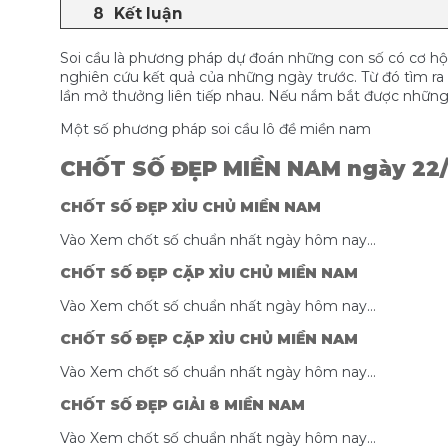
Kết luận
Soi cầu là phương pháp dự đoán những con số có cơ hội
nghiên cứu kết quả của những ngày trước. Từ đó tìm ra m
lần mở thưởng liên tiếp nhau. Nếu nắm bắt được những q
Một số phương pháp soi cầu lô đề miền nam
CHỐT SỐ ĐẸP MIỀN NAM ngày 22
CHỐT SỐ ĐẸP XỈU CHỦ MIỀN NAM
Vào Xem chốt số chuẩn nhất ngày hôm nay…
CHỐT SỐ ĐẸP CẶP XỈU CHỦ MIỀN NAM
Vào Xem chốt số chuẩn nhất ngày hôm nay…
CHỐT SỐ ĐẸP CẶP XỈU CHỦ MIỀN NAM
Vào Xem chốt số chuẩn nhất ngày hôm nay…
CHỐT SỐ ĐẸP GIẢI 8 MIỀN NAM
Vào Xem chốt số chuẩn nhất ngày hôm nay…