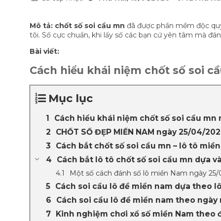
Mô tả: chốt số soi cầu mn
đã được phần mềm độc quyề
tôi. Số cực chuẩn, khi lấy số các bạn cứ yên tâm mà đánh
Bài viết:
Cách hiểu khái niệm chốt số soi 
Mục lục
Cách hiểu khái niệm chốt số soi cầu mn
CHỐT SỐ ĐẸP MIỀN NAM ngày 25/04/20
Cách bắt chốt số soi cầu mn – lô tô mi
Cách bắt lô tô chốt số soi cầu mn dựa 
Một số cách đánh số lô miền Nam ngày 25/
Cách soi cầu lô đề miền nam dựa theo l
Cách soi cầu lô đề miền nam theo ngày
Kinh nghiệm chơi xổ số miền Nam theo 