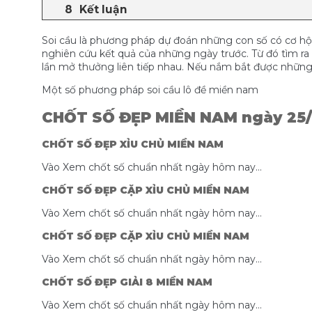
Kết luận
Soi cầu là phương pháp dự đoán những con số có cơ hội
nghiên cứu kết quả của những ngày trước. Từ đó tìm ra m
lần mở thưởng liên tiếp nhau. Nếu nắm bắt được những q
Một số phương pháp soi cầu lô đề miền nam
CHỐT SỐ ĐẸP MIỀN NAM ngày 25
CHỐT SỐ ĐẸP XỈU CHỦ MIỀN NAM
Vào Xem chốt số chuẩn nhất ngày hôm nay…
CHỐT SỐ ĐẸP CẶP XỈU CHỦ MIỀN NAM
Vào Xem chốt số chuẩn nhất ngày hôm nay…
CHỐT SỐ ĐẸP CẶP XỈU CHỦ MIỀN NAM
Vào Xem chốt số chuẩn nhất ngày hôm nay…
CHỐT SỐ ĐẸP GIẢI 8 MIỀN NAM
Vào Xem chốt số chuẩn nhất ngày hôm nay…