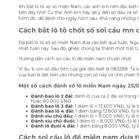
Khi bắt lô tô xổ số miền Nam, các anh em nên đặc biệ
tiền đấy nhé! Cụ thể: Anh em hãy để ý đến số đầu và số 
hôm đó để đánh cho ngày hôm sau. Khả năng những con 
Cách bắt lô tô chốt số soi cầu mn
Để bắt lô tô xổ số miền Nam dựa vào kết quả tuần. Người
nhật tuần này. Sau đó, ghép chúng lại thành một trật tự
Hướng dẫn cách soi cầu lô đề miền nam chuẩn nhất
Ví dụ: 6 con số đầu tiên của giải đặc biệt là 083288. T
của bạn là đặt tiền vào những con số này và chờ chiến 
Một số cách đánh số lô miền Nam ngày 25/
Đánh bao lô 2 đài:
đánh lô của cả 2 đài về trong
hoặc 80.000 VNĐ.
Đánh bao lô 3 đài:
1 điểm lô = 13.600 VNĐ, tỷ lệ
Đánh bao lô 4 đài:
1 điểm bằng 12.800 VNĐ, tỷ l
Đánh xỉu chủ đầu:
1 điểm lô = 8.000 VNĐ, tỷ lệ 
Đánh xỉu chủ đuôi:
1 điểm lô = 8.000 VNĐ, tỷ lệ
Đánh lô đuôi 4 đài:
1 điểm bằng 8.000 VNĐ, tỷ lệ
Cách soi cầu lô đề miền nam dựa t