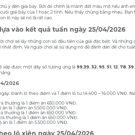
t chú ý đến giải bảy. Bởi đó chính là mảnh đất màu mỡ nếu an
cuối giải bảy của 1 hoặc 2 tỉnh. Nếu thấy chúng bằng nhau. Bạn 
lô này sẽ nổ là rất cao.
 dựa vào kết quả tuần ngày 25/04/2026
 chơi sẽ lấy những con số đầu tiên của giải đặc biệt. Và những c
 nhất định. Và người chơi sẽ sử dụng nó để đánh dàn đề cho tuần
a sẽ xếp được một dãy số tương ứng là
99
,
39
,
32
,
95
,
51
,
12
,
78
,
39
thắng.
04/2026
 ngày. Đánh lô theo điểm và 1 điểm lô từ 14.400 – 16.000 VNĐ. 
 trả thưởng là 1 điểm ăn 650.000 VNĐ.
ệ ăn là 1 điểm ăn 5.500.000 VNĐ.
trả thưởng là 1 điểm ăn 650.000 VNĐ.
 trả thưởng là 1 điểm ăn 650.000 VNĐ.
 ăn là 1 điểm ăn 5.500.000 VNĐ.
heo lô xiên ngày 25/04/2026