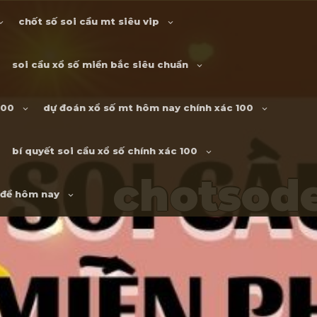
chốt số soi cầu mt siêu vip
soi cầu xổ số miền bắc siêu chuẩn
100
dự đoán xổ số mt hôm nay chính xác 100
bí quyết soi cầu xổ số chính xác 100
c
h
o
t
s
o
d
 đề hôm nay