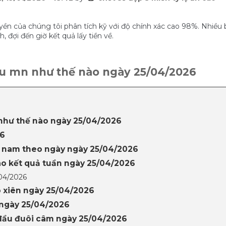
n của chúng tôi phân tích kỹ với độ chính xác cao 98%. Nhiều 
, đợi đến giờ kết quả lấy tiền về.
cầu mn như thế nào ngày 25/04/2026
 như thế nào ngày 25/04/2026
26
ền nam theo ngày ngày 25/04/2026
vào kết quả tuần ngày 25/04/2026
04/2026
ô xiên ngày 25/04/2026
 ngày 25/04/2026
đầu đuôi câm ngày 25/04/2026