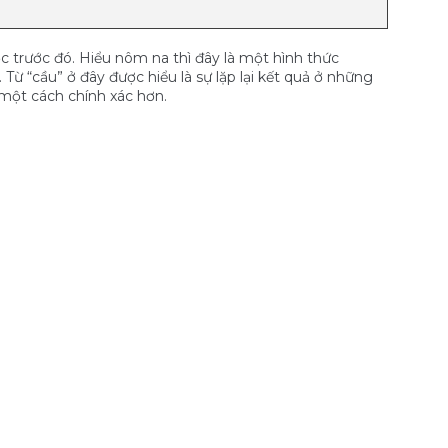
c trước đó. Hiểu nôm na thì đây là một hình thức
Từ “cầu” ở đây được hiểu là sự lặp lại kết quả ở những
 một cách chính xác hơn.