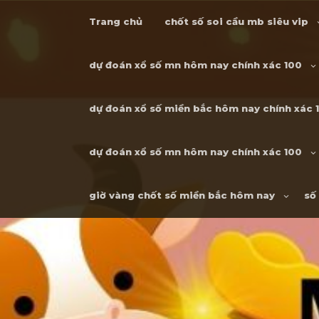
Trang chủ
chốt số soi cầu mb siêu vip
dự đoán xổ số mn hôm nay chính xác 100
dự đoán xổ số miền bắc hôm nay chính xác 
dự đoán xổ số mn hôm nay chính xác 100
giờ vàng chốt số miền bắc hôm nay
số