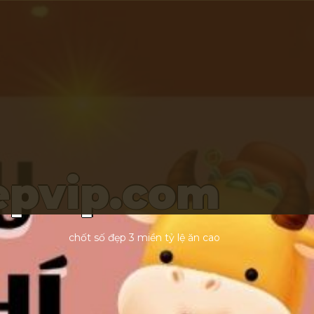
e
p
v
i
p
.
c
o
m
c
h
ố
t
s
ố
đ
ẹ
p
3
m
i
ề
n
t
ỷ
l
ệ
ă
n
c
a
o