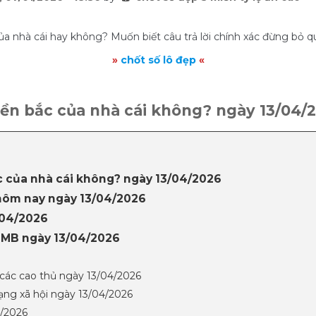
a nhà cái hay không? Muốn biết câu trả lời chính xác đừng bỏ qu
»
chốt số lô đẹp
«
ền bắc của nhà cái không? ngày 13/04/
 của nhà cái không? ngày 13/04/2026
 hôm nay ngày 13/04/2026
/04/2026
SMB ngày 13/04/2026
các cao thủ ngày 13/04/2026
ạng xã hội ngày 13/04/2026
4/2026