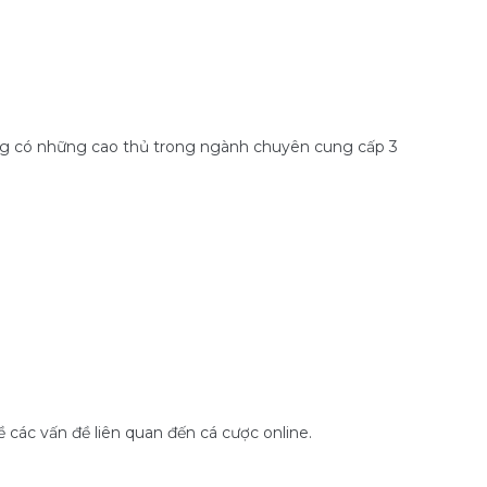
cũng có những cao thủ trong ngành chuyên cung cấp 3
 các vấn đề liên quan đến cá cược online.