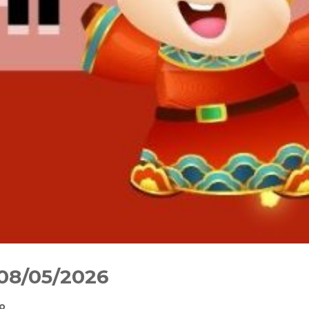
 08/05/2026
ao