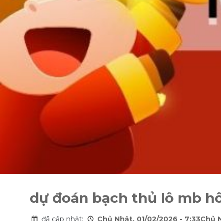
Skip
to
dự đoán bạch thủ lô mb h
content
đã câp nhật:
Chủ Nhật, 01/02/2026 - 7:33Chủ N