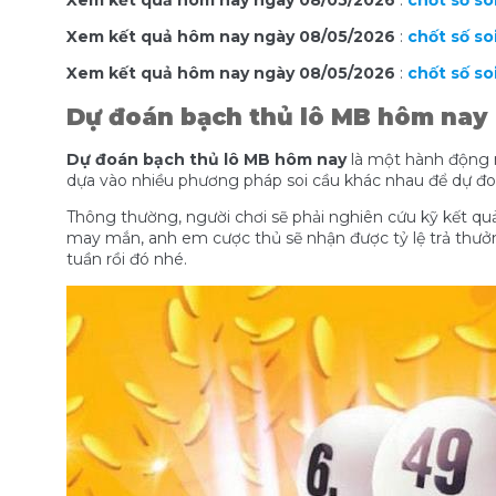
Xem kết quả hôm nay ngày 08/05/2026
:
chốt số so
Xem kết quả hôm nay ngày 08/05/2026
:
chốt số so
Xem kết quả hôm nay ngày 08/05/2026
:
chốt số so
Dự đoán bạch thủ lô MB hôm nay 
Dự đoán bạch thủ lô MB hôm nay
là một hành động m
dựa vào nhiều phương pháp soi cầu khác nhau để dự đoá
Thông thường, người chơi sẽ phải nghiên cứu kỹ kết quả
may mắn, anh em cược thủ sẽ nhận được tỷ lệ trả thưởng
tuần rồi đó nhé.