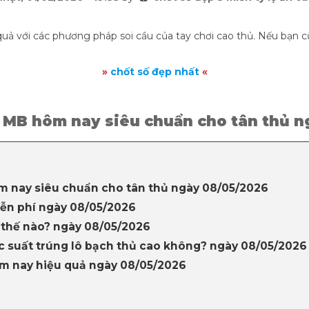
uả với các phương pháp soi cầu của tay chơi cao thủ. Nếu bạn 
»
chốt số đẹp nhất
«
 MB hôm nay siêu chuẩn cho tân thủ 
m nay siêu chuẩn cho tân thủ ngày 08/05/2026
iễn phí ngày 08/05/2026
 thế nào? ngày 08/05/2026
c suất trúng lô bạch thủ cao không? ngày 08/05/2026
m nay hiệu quả ngày 08/05/2026