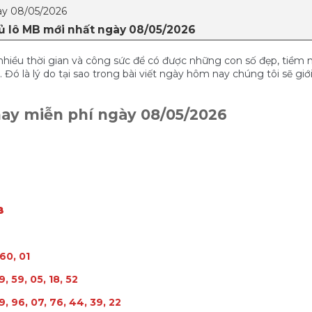
ày 08/05/2026
ủ lô MB mới nhất ngày 08/05/2026
 nhiều thời gian và công sức để có được những con số đẹp, tiềm 
Đó là lý do tại sao trong bài viết ngày hôm nay chúng tôi sẽ gi
nay miễn phí ngày 08/05/2026
8
 60, 01
9, 59, 05, 18, 52
9, 96, 07, 76, 44, 39, 22