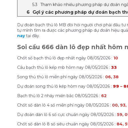
Tham khảo nhiều phương pháp dự đoán ng
Gợi ý các phương pháp dự đoán bạch th
Dự đoán bạch thủ lô MB đòi hỏi người chơi phải đầu tư
tự mình tìm ra được các phương pháp dự đoán hiệu quả. 
nay
tại đây.
Soi cầu 666 dàn lô đẹp nhất hôm 
Chốt số bạch thủ lô đẹp nhất ngày 08/05/2026 :
10
Cầu bạch thủ lô kép mb hôm nay 08/05/2026 :
33
Song thủ thủ lô miễn phí ngày 08/05/2026 :
06, 38
Dự đoán song thủ lô kép hôm nay 08/05/2026 :
99 – 8
Bạch thủ lô 2 nháy miền bắc 08/05/2026 :
62
Chốt số dàn lô 4 số miễn phí ngày 08/05/2026 :
00, 93,
Dự đoán dàn lô 6 số cực chuẩn ngày 08/05/2026 :
59, 0
Chốt số dàn lô 8 số siêu chuẩn ngày 08/05/2026 :
84, 5