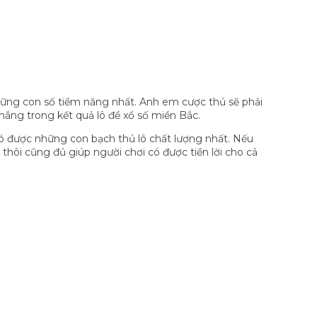
hững con số tiềm năng nhất. Anh em cược thủ sẽ phải
hắng trong kết quả lô đề xổ số miền Bắc.
 có được những con bạch thủ lô chất lượng nhất. Nếu
thôi cũng đủ giúp người chơi có được tiền lời cho cả