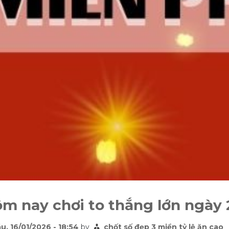
ôm nay chơi to thắng lớn ngày
u, 16/01/2026 - 18:54
by
chốt số đẹp 3 miền tỷ lệ ăn cao