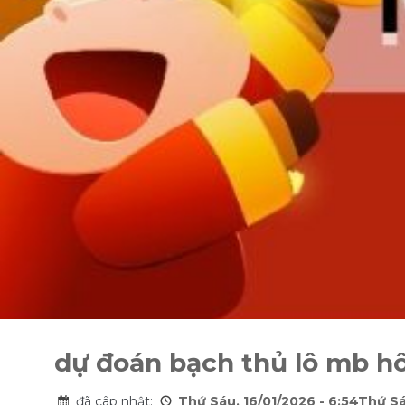
Skip
to
dự đoán bạch thủ lô mb h
content
đã câp nhật:
Thứ Sáu, 16/01/2026 - 6:54Thứ Sá