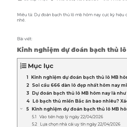
Miêu tả: Dự đoán bạch thủ lô mb hôm nay cực kỳ hiệu q
nhé.
Bài viết:
Kinh nghiệm dự đoán bạch thủ lô
Mục lục
Kinh nghiệm dự đoán bạch thủ lô MB hô
Soi cầu 666 dàn lô đẹp nhất hôm nay m
Dự đoán bạch thủ lô MB hôm nay là như
Lô bạch thủ miền Bắc ăn bao nhiêu? Xá
Kinh nghiệm dự đoán bạch thủ lô MB hô
Vào tiền hợp lý ngày 22/04/2026
Lựa chọn nhà cái uy tín ngày 22/04/2026