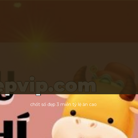
e
p
v
i
p
.
c
o
m
c
h
ố
t
s
ố
đ
ẹ
p
3
m
i
ề
n
t
ỷ
l
ệ
ă
n
c
a
o