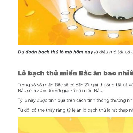
Dự đoán bạch thủ lô mb hôm nay
là điều mà tất cả
Lô bạch thủ miền Bắc ăn bao nhi
Trong xổ số miền Bắc sẽ có đến 27 giải thưởng tất cả và
Bắc sẽ là 20% đối với giải xổ số miền Bắc.
Tỷ lệ này được tính dựa trên cách tính thông thường như
Từ đó, có thể thấy rằng tỷ lệ ăn lô bạch thủ là rất thấ