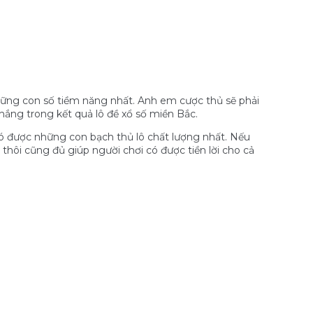
hững con số tiềm năng nhất. Anh em cược thủ sẽ phải
hắng trong kết quả lô đề xổ số miền Bắc.
 có được những con bạch thủ lô chất lượng nhất. Nếu
thôi cũng đủ giúp người chơi có được tiền lời cho cả