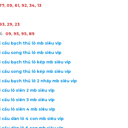
77, 09, 61, 92, 34, 13
93, 29, 23
6 :
09, 95, 95, 89
i cầu bạch thủ lô mb siêu vip
i cầu song thủ lô mb siêu vip
i cầu bạch thủ lô kép mb siêu vip
i cầu song thủ lô kép mb siêu vip
i cầu bạch thủ lô 2 nháy mb siêu vip
i cầu lô xiên 2 mb siêu vip
i cầu lô xiên 3 mb siêu vip
i cầu lô xiên 4 mb siêu vip
i cầu dàn lô 4 con mb siêu vip