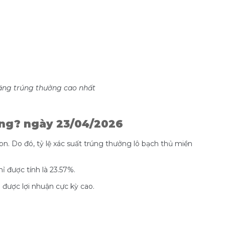
 năng trúng thưởng cao nhất
ông? ngày 23/04/2026
on. Do đó, tỷ lệ xác suất trúng thưởng lô bạch thủ miền
ỉ được tính là 23.57%.
 được lợi nhuận cực kỳ cao.