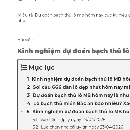
Miêu tả: Dự đoán bạch thủ lô mb hôm nay cực kỳ hiệu q
nhé.
Bài viết:
Kinh nghiệm dự đoán bạch thủ lô
Mục lục
Kinh nghiệm dự đoán bạch thủ lô MB hô
Soi cầu 666 dàn lô đẹp nhất hôm nay m
Dự đoán bạch thủ lô MB hôm nay là như
Lô bạch thủ miền Bắc ăn bao nhiêu? Xá
Kinh nghiệm dự đoán bạch thủ lô MB hô
Vào tiền hợp lý ngày 23/04/2026
Lựa chọn nhà cái uy tín ngày 23/04/2026