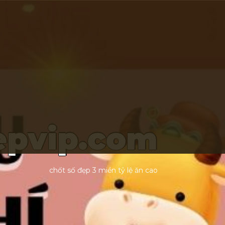
e
p
v
i
p
.
c
o
m
c
h
ố
t
s
ố
đ
ẹ
p
3
m
i
ề
n
t
ỷ
l
ệ
ă
n
c
a
o