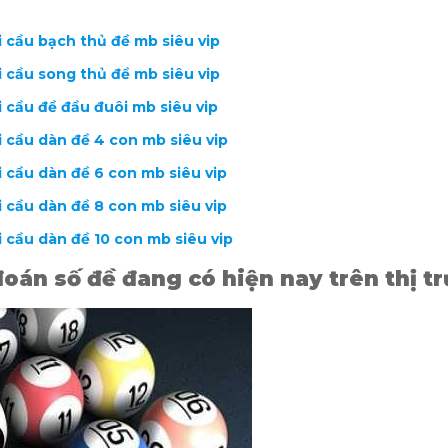
i cầu bạch thủ đề mb siêu vip
i cầu song thủ đề mb siêu vip
i cầu đề đầu đuôi mb siêu vip
i cầu dàn đề 4 con mb siêu vip
i cầu dàn đề 6 con mb siêu vip
i cầu dàn đề 8 con mb siêu vip
i cầu dàn đề 10 con mb siêu vip
đoán số đề đang có hiện nay trên thị 