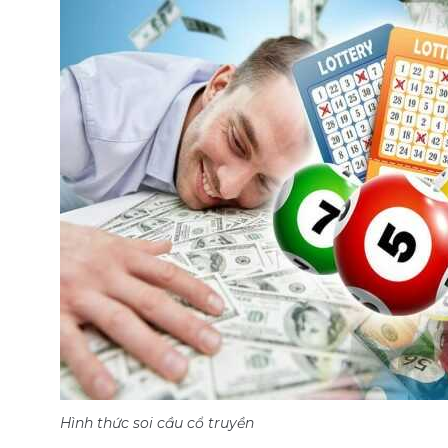
Hình thức soi cầu cổ truyền