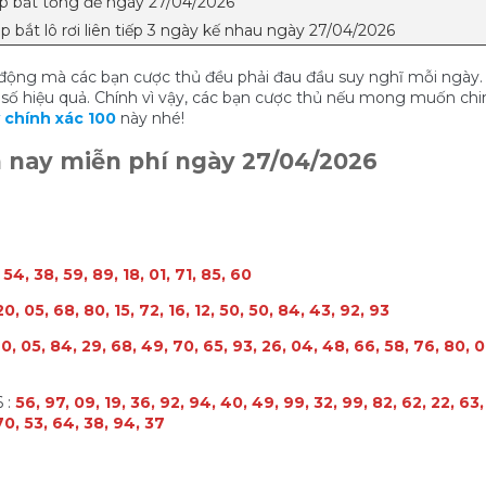
p bắt tổng đề ngày 27/04/2026
bắt lô rơi liên tiếp 3 ngày kế nhau ngày 27/04/2026
nh động mà các bạn cược thủ đều phải đau đầu suy nghĩ mỗi ngày
 số hiệu quả. Chính vì vậy, các bạn cược thủ nếu mong muốn chin
 chính xác 100
này nhé!
 nay miễn phí ngày 27/04/2026
 54, 38, 59, 89, 18, 01, 71, 85, 60
20, 05, 68, 80, 15, 72, 16, 12, 50, 50, 84, 43, 92, 93
0, 05, 84, 29, 68, 49, 70, 65, 93, 26, 04, 48, 66, 58, 76, 80, 00
 :
56, 97, 09, 19, 36, 92, 94, 40, 49, 99, 32, 99, 82, 62, 22, 63, 
70, 53, 64, 38, 94, 37