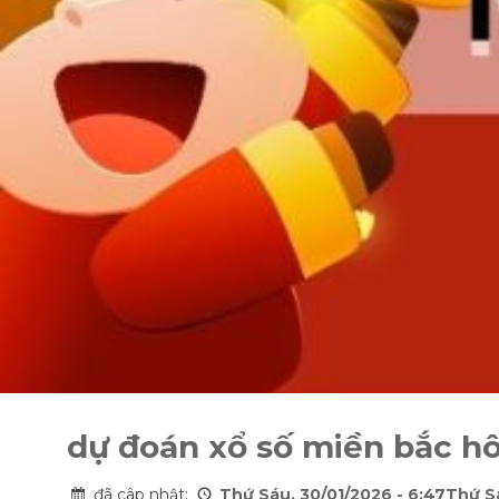
Skip
to
dự đoán xổ số miền bắc h
content
đã câp nhật:
Thứ Sáu, 30/01/2026 - 6:47Thứ Sá