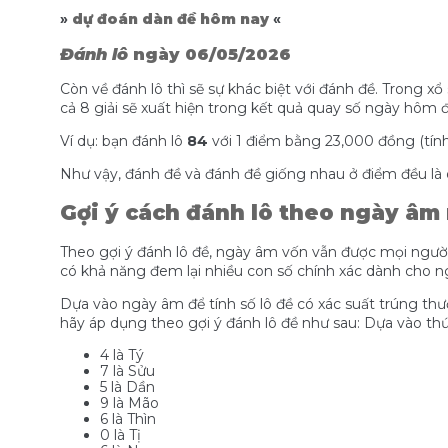
»
dự đoán dàn đề hôm nay
«
Đánh lô
ngày 06/05/2026
Còn về đánh lô thì sẽ sự khác biệt với đánh đề. Trong xổ
cả 8 giải sẽ xuất hiện trong kết quả quay số ngày hôm đ
Ví dụ: bạn đánh lô
84
với 1 điểm bằng 23,000 đồng (tính
Như vậy, đánh đề và đánh đề giống nhau ở điểm đều là 
Gợi ý cách đánh lô theo ngày âm
Theo gợi ý đánh lô đề, ngày âm vốn vẫn được mọi người c
có khả năng đem lại nhiều con số chính xác dành cho n
Dựa vào ngày âm để tính số lô đề có xác suất trúng thư
hãy áp dụng theo gợi ý đánh lô đề như sau: Dựa vào thứ
4 là Tý
7 là Sửu
5 là Dần
9 là Mão
6 là Thìn
0 là Tị