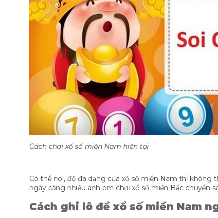
Cách chơi xổ số miền Nam hiện tại
Có thể nói, độ đa dạng của xổ số miền Nam thì không t
ngày càng nhiều anh em chơi xổ số miền Bắc chuyển s
Cách ghi lô đề xổ số miền Nam n