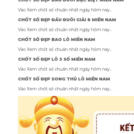
CHỐT SỐ ĐẸP ĐẦU ĐUÔI ĐẶC BIỆT MIỀN NAM
Vào Xem chốt số chuẩn nhất ngày hôm nay…
CHỐT SỐ ĐẸP ĐẦU ĐUÔI GIẢI 8 MIỀN NAM
Vào Xem chốt số chuẩn nhất ngày hôm nay…
CHỐT SỐ ĐẸP BAO LÔ MIỀN NAM
Vào Xem chốt số chuẩn nhất ngày hôm nay…
CHỐT SỐ ĐẸP LÔ 3 SỐ MIỀN NAM
Vào Xem chốt số chuẩn nhất ngày hôm nay…
CHỐT SỐ ĐẸP SONG THỦ LÔ MIỀN NAM
Vào Xem chốt số chuẩn nhất ngày hôm nay…