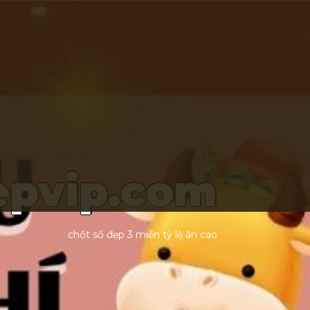
e
p
v
i
p
.
c
o
m
c
h
ố
t
s
ố
đ
ẹ
p
3
m
i
ề
n
t
ỷ
l
ệ
ă
n
c
a
o