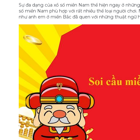
Sự đa dạng của xổ số miền Nam thể hiện ngay ở những các
số miền Nam phù hợp với rất nhiều thể loại người chơi
như anh em ở miền Bắc đã quen với những thuật ngữ 