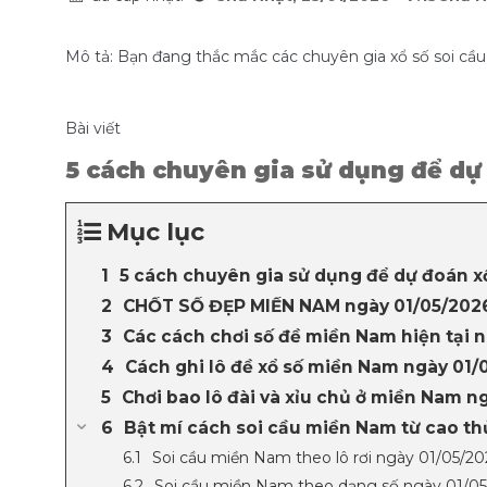
Mô tả: Bạn đang thắc mắc các chuyên gia xổ số soi cầ
Bài viết
5 cách chuyên gia sử dụng để d
Mục lục
5 cách chuyên gia sử dụng để dự đoán 
CHỐT SỐ ĐẸP MIỀN NAM ngày 01/05/202
Các cách chơi số đề miền Nam hiện tại 
Cách ghi lô đề xổ số miền Nam ngày 01/
Chơi bao lô đài và xỉu chủ ở miền Nam n
Bật mí cách soi cầu miền Nam từ cao th
Soi cầu miền Nam theo lô rơi ngày 01/05/20
Soi cầu miền Nam theo dạng số ngày 01/0