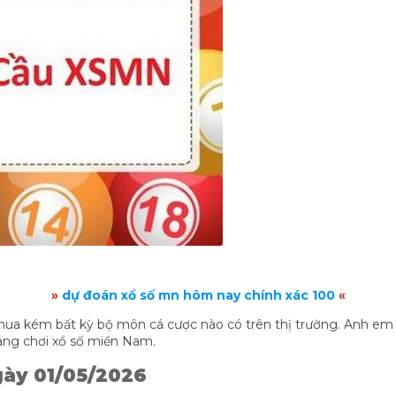
»
dự đoán xổ số mn hôm nay chính xác 100
«
hua kém bất kỳ bộ môn cá cược nào có trên thị trường. Anh em m
ang chơi xổ số miền Nam.
gày 01/05/2026