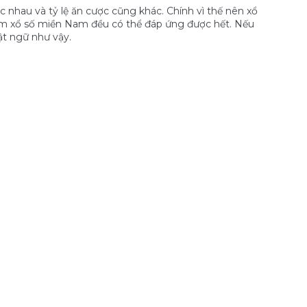
c nhau và tỷ lệ ăn cược cũng khác. Chính vì thế nên xổ
hiểm xổ số miền Nam đều có thể đáp ứng được hết. Nếu
ật ngữ như vậy.