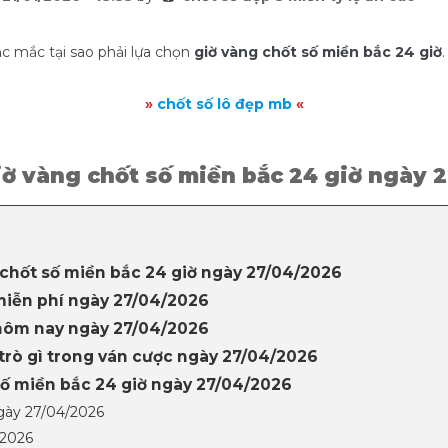
c mắc tại sao phải lựa chọn
giờ vàng chốt số miền bắc 24 giờ
»
chốt số lô đẹp mb
«
giờ vàng chốt số miền bắc 24 giờ ngày 
g chốt số miền bắc 24 giờ ngày 27/04/2026
miễn phí ngày 27/04/2026
 hôm nay ngày 27/04/2026
 trò gì trong ván cược ngày 27/04/2026
 số miền bắc 24 giờ ngày 27/04/2026
gày 27/04/2026
/2026