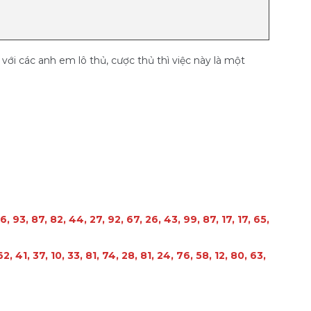
i với các anh em lô thủ, cược thủ thì việc này là một
66, 93, 87, 82, 44, 27, 92, 67, 26, 43, 99, 87, 17, 17, 65,
2, 41, 37, 10, 33, 81, 74, 28, 81, 24, 76, 58, 12, 80, 63,