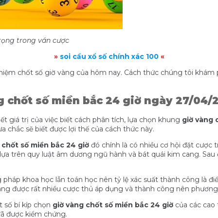
trọng trong ván cược
»
soi cầu xổ số chính xác 100
«
ghiệm chốt số giờ vàng của hôm nay. Cách thức chúng tôi khám
ng chốt số miền bắc 24 giờ ngày 27/04/
t giá trị của việc biết cách phân tích, lựa chọn khung
giờ vàng 
a chắc sẽ biết được lợi thế của cách thức này.
 chốt số miền bắc 24 giờ
đó chính là có nhiều cơ hội đặt cược 
dựa trên quy luật âm dương ngũ hành và bát quái kim cang. Sau 
 pháp khoa học lẫn toán học nên tỷ lệ xác suất thành công là đ
ng được rất nhiều cược thủ áp dụng và thành công nên phương p
 số bí kíp chọn
giờ vàng chốt số miền bắc 24 giờ
của các cao 
đã được kiểm chứng.