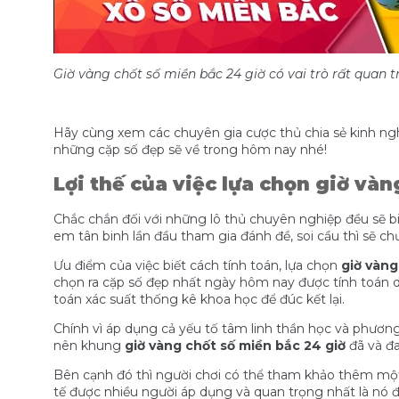
Giờ vàng chốt số miền bắc 24 giờ có vai trò rất quan 
Hãy cùng xem các chuyên gia cược thủ chia sẻ kinh n
những cặp số đẹp sẽ về trong hôm nay nhé!
Lợi thế của việc lựa chọn giờ và
Chắc chắn đối với những lô thủ chuyên nghiệp đều sẽ biế
em tân binh lần đầu tham gia đánh đề, soi cầu thì sẽ chư
Ưu điểm của việc biết cách tính toán, lựa chọn
giờ vàng
chọn ra cặp số đẹp nhất ngày hôm nay được tính toán 
toán xác suất thống kê khoa học để đúc kết lại.
Chính vì áp dụng cả yếu tố tâm linh thần học và phương
nên khung
giờ vàng chốt số miền bắc 24 giờ
đã và đa
Bên cạnh đó thì người chơi có thể tham khảo thêm một
tế được nhiều người áp dụng và quan trọng nhất là nó 