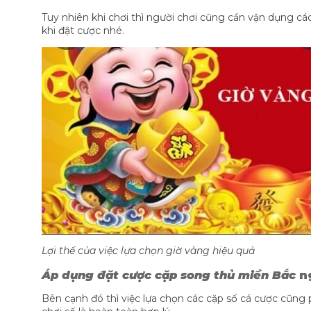
Tuy nhiên khi chơi thì người chơi cũng cần vận dụng cá
khi đặt cược nhé.
Lợi thế của việc lựa chọn giờ vàng hiệu quả
Áp dụng đặt cược cặp song thủ miền Bắc
ng
Bên cạnh đó thì việc lựa chọn các cặp số cá cược cũng 