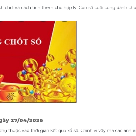
ch chơi và cách tính thêm cho hợp lý. Con số cuối cùng dành ch
ày 27/04/2026
phụ thuộc vào thời gian kết quả xổ số. Chính vì vậy mà các anh 