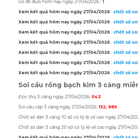
Số đề đuôi hôm nay ngày 27/04/2026 :
1
Xem kết quả hôm nay ngày 27/04/2026
:
chốt số so
Xem kết quả hôm nay ngày 27/04/2026
:
chốt số so
Xem kết quả hôm nay ngày 27/04/2026
:
chốt số so
Xem kết quả hôm nay ngày 27/04/2026
:
chốt số so
Xem kết quả hôm nay ngày 27/04/2026
:
chốt số so
Xem kết quả hôm nay ngày 27/04/2026
:
chốt số so
Xem kết quả hôm nay ngày 27/04/2026
:
chốt số so
Soi cầu rồng bạch kim 3 càng miễ
Độc thủ 3 càng ngày 27/04/2026:
043
Soi cầu cặp 3 càng ngày 27/04/2026:
132, 985
Chốt số dàn 3 càng 10 số có tỷ lệ về cao ngày 27/04/20
Chốt số dàn 3 càng 20 số có tỷ lệ về cao ngày 27/04/20
Xem kết quả hôm nay ngày 27/04/2026
:
chốt số so