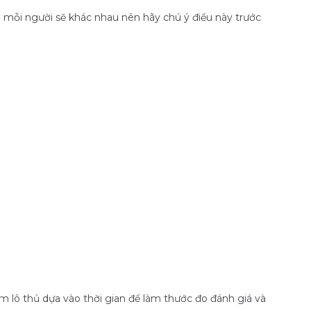
o mỗi người sẽ khác nhau nên hãy chú ý điều này trước
em lô thủ dựa vào thời gian để làm thước đo đánh giá và