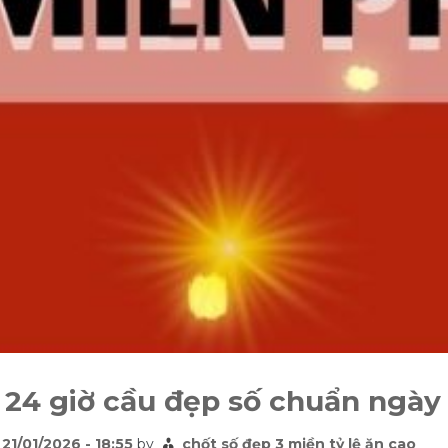
 24 giờ cầu đẹp số chuẩn ngày
21/01/2026 - 18:55
by
chốt số đẹp 3 miền tỷ lệ ăn cao