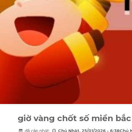
Skip
to
giờ vàng chốt số miền bắc
content
đã câp nhật:
Chủ Nhật, 25/01/2026 - 6:38Chủ N