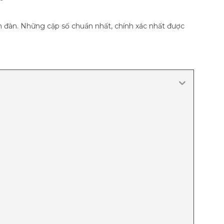
n đàn. Những cặp số chuẩn nhất, chính xác nhất được