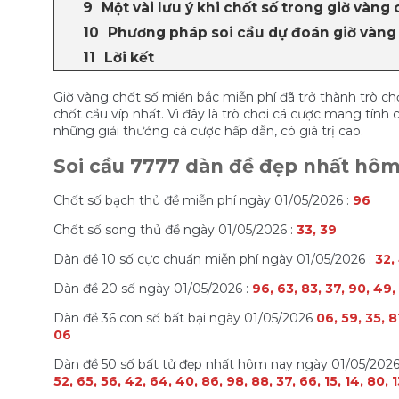
Một vài lưu ý khi chốt số trong giờ vàn
Phương pháp soi cầu dự đoán giờ vàng 
Lời kết
Giờ vàng chốt số miền bắc miễn phí đã trở thành trò ch
chốt cầu víp nhất. Vì đây là trò chơi cá cược mang tín
những giải thưởng cá cược hấp dẫn, có giá trị cao.
Soi cầu 7777 dàn đề đẹp nhất hôm
Chốt số bạch thủ đề miễn phí ngày 01/05/2026 :
96
Chốt số song thủ đề ngày 01/05/2026 :
33, 39
Dàn đề 10 số cực chuẩn miễn phí ngày 01/05/2026 :
32,
Dàn đề 20 số ngày 01/05/2026 :
96, 63, 83, 37, 90, 49, 
Dàn đề 36 con số bất bại ngày 01/05/2026
06, 59, 35, 8
06
Dàn đề 50 số bất tử đẹp nhất hôm nay ngày 01/05/2026
52, 65, 56, 42, 64, 40, 86, 98, 88, 37, 66, 15, 14, 80, 1