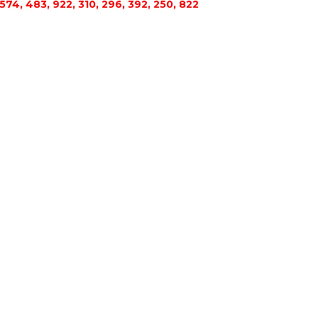
 574, 483, 922, 310, 296, 392, 250, 822