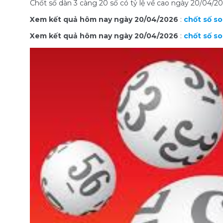
Chốt số dàn 3 càng 20 số có tỷ lệ về cao ngày 20/04/20
Xem kết quả hôm nay ngày 20/04/2026
:
chốt số so
Xem kết quả hôm nay ngày 20/04/2026
:
chốt số so