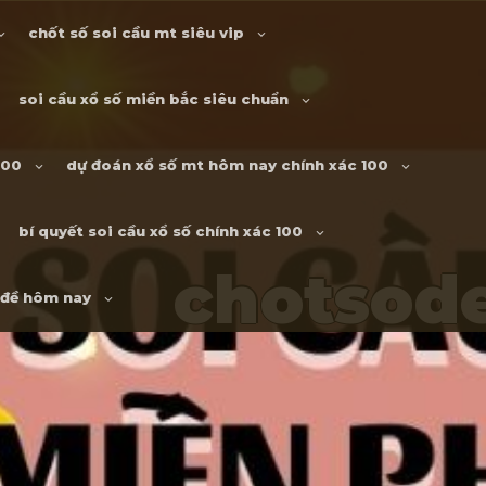
chốt số soi cầu mt siêu vip
soi cầu xổ số miền bắc siêu chuẩn
100
dự đoán xổ số mt hôm nay chính xác 100
bí quyết soi cầu xổ số chính xác 100
c
h
o
t
s
o
d
 đề hôm nay