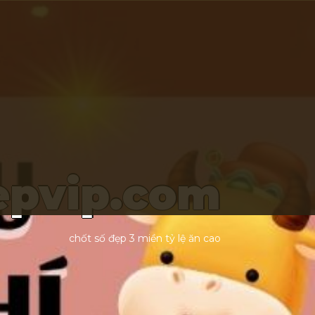
e
p
v
i
p
.
c
o
m
c
h
ố
t
s
ố
đ
ẹ
p
3
m
i
ề
n
t
ỷ
l
ệ
ă
n
c
a
o