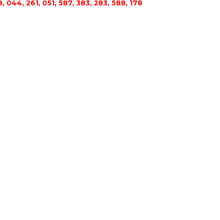
, 044, 261, 051, 587, 383, 283, 588, 178