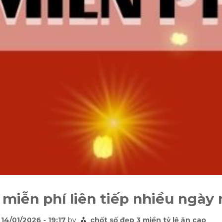
 miễn phí liên tiếp nhiều ngày
14/01/2026 - 19:17
by
chốt số đẹp 3 miền tỷ lệ ăn cao