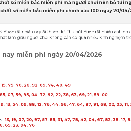
g chốt số miền bắc miễn phí mà người chơi nên bỏ túi 
chốt số miền bắc miễn phí chính xác 100 ngày 20/04
ơi được rất nhiều người tham dự. Thu hút được rất nhiều anh em l
h chất làm giầu người chơi không cần có quá nhiều kinh nghiệm tr
 nay miễn phí ngày 20/04/2026
 15, 75, 70, 26, 92, 69, 74, 40, 49
 85, 07, 59, 95, 04, 72, 92, 22, 38, 63, 69, 21, 59, 00
9, 13, 54, 09, 88, 12, 76, 44, 96, 47, 64, 87, 91, 68, 02, 05, 11,
6 :
13, 19, 07, 20, 97, 57, 85, 31, 47, 78, 42, 04, 67, 82, 38, 17, 9
76, 65, 23, 94, 76