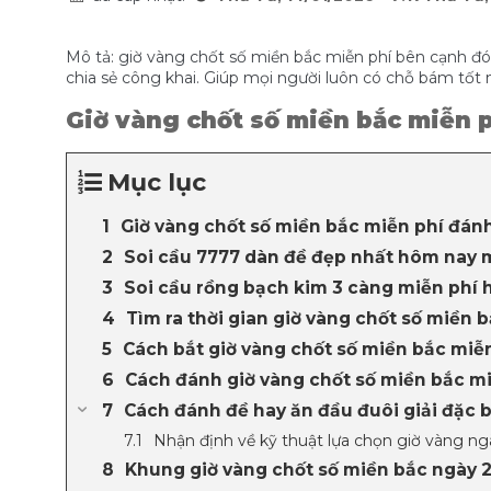
Mô tả: giờ vàng chốt số miền bắc miễn phí
bên cạnh đó
chia sẻ công khai. Giúp mọi người luôn có chỗ bám tốt 
Giờ vàng chốt số miền bắc miễn 
Mục lục
Giờ vàng chốt số miền bắc miễn phí đán
Soi cầu 7777 dàn đề đẹp nhất hôm nay 
Soi cầu rồng bạch kim 3 càng miễn phí
Tìm ra thời gian giờ vàng chốt số miền 
Cách bắt giờ vàng chốt số miền bắc mi
Cách đánh giờ vàng chốt số miền bắc mi
Cách đánh đề hay ăn đầu đuôi giải đặc 
Nhận định về kỹ thuật lựa chọn giờ vàng n
Khung giờ vàng chốt số miền bắc ngày 