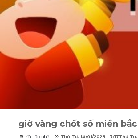
Skip
to
giờ vàng chốt số miền bắc
content
đã câp nhật:
Thứ Tư, 14/01/2026 - 7:17Thứ Tư, 