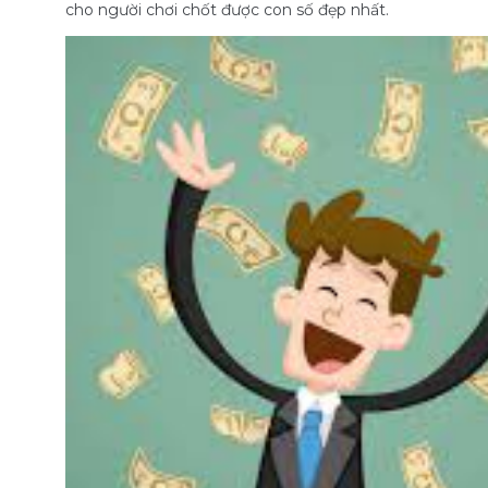
cho người chơi chốt được con số đẹp nhất.