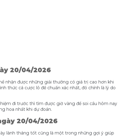
gày 20/04/2026
thể nhận được những giải thưởng có giá trị cao hơn khi
ình thức cá cược lô đề chuẩn xác nhất, đó chính là lý do
iệm đi trước thì tìm được giờ vàng để soi cầu hôm nay
ng hoa nhất khi dự đoán.
 ngày 20/04/2026
gày lành tháng tốt cũng là một trong những gợi ý giúp