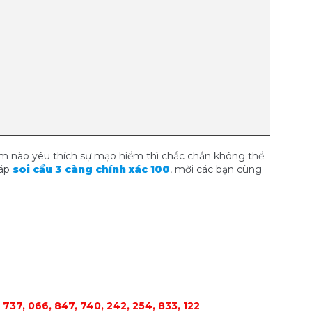
nh em nào yêu thích sự mạo hiểm thì chắc chắn không thể
háp
soi cầu 3 càng chính xác 100
, mời các bạn cùng
, 737, 066, 847, 740, 242, 254, 833, 122