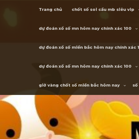
Trang chủ
chốt số soi cầu mb siêu vip
dự đoán xổ số mn hôm nay chính xác 100
dự đoán xổ số miền bắc hôm nay chính xác 
dự đoán xổ số mn hôm nay chính xác 100
giờ vàng chốt số miền bắc hôm nay
số