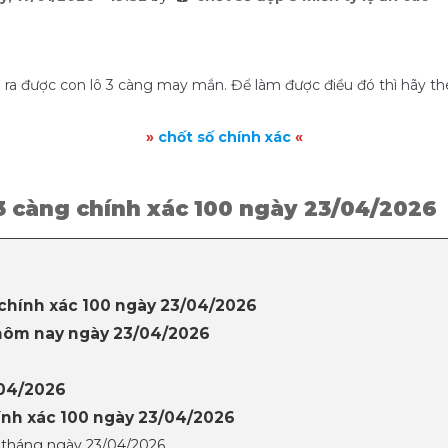
ìm ra được con lô 3 càng may mắn. Để làm được điều đó thì hãy 
»
chốt số chính xác
«
 càng chính xác 100 ngày 23/04/2026
chính xác 100 ngày 23/04/2026
 hôm nay ngày 23/04/2026
/04/2026
ính xác 100 ngày 23/04/2026
y tháng ngày 23/04/2026