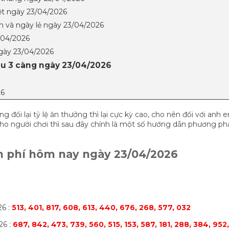
iệt ngày 23/04/2026
n và ngày lẻ ngày 23/04/2026
/04/2026
ngày 23/04/2026
ầu 3 càng ngày 23/04/2026
26
ng đổi lại tỷ lệ ăn thưởng thì lại cực kỳ cao, cho nên đối với a
cho người chơi thì sau đây chính là một số hướng dẫn phương p
n phí hôm nay ngày 23/04/2026
26 :
513, 401, 817, 608, 613, 440, 676, 268, 577, 032
26 :
687, 842, 473, 739, 560, 515, 153, 587, 181, 288, 384, 952