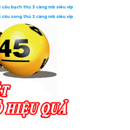
i cầu bạch thủ 3 càng mb siêu vip
i cầu song thủ 3 càng mb siêu vip