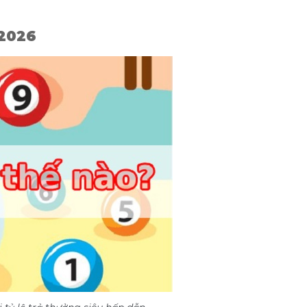
/2026