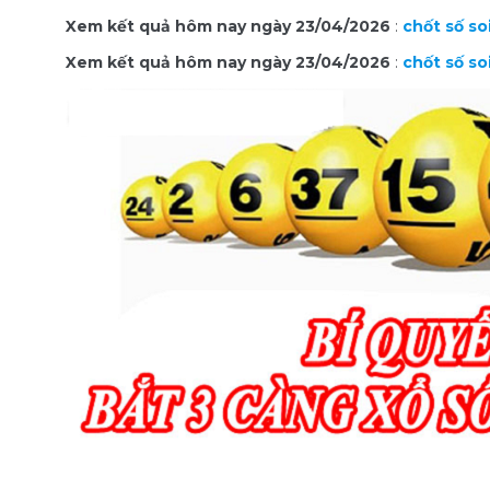
Xem kết quả hôm nay ngày 23/04/2026
:
chốt số so
Xem kết quả hôm nay ngày 23/04/2026
:
chốt số so