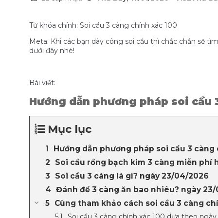
Từ khóa chính: Soi cầu 3 càng chính xác 100
Meta: Khi các bạn dày công soi cầu thì chắc chắn sẽ t
dưới đây nhé!
Bài viết:
Hướng dẫn phương pháp soi cầu 3
Mục lục
Hướng dẫn phương pháp soi cầu 3 càng 
Soi cầu rồng bạch kim 3 càng miễn phí
Soi cầu 3 càng là gì? ngày 23/04/2026
Đánh đề 3 càng ăn bao nhiêu? ngày 23
Cùng tham khảo cách soi cầu 3 càng ch
Soi cầu 3 càng chính xác 100 dựa theo ngà