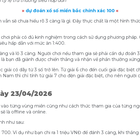
 tỷ lệ trả thưởng siêu hấp dẫn
»
dự đoán xổ số miền bắc chính xác 100
«
n sẽ chưa hiểu rõ 3 càng là gì. Đây thực chất là một hình thức 
i chơi phải có đủ kinh nghiệm trong cách sử dụng phương pháp.
 siêu hấp dẫn với mức ăn 1:400.
càng và lô 3 càng. Người chơi nếu tham gia sẽ phải cần dự đoán 3 
ên là bạn đã giành được chiến thắng và nhận về phần thưởng xứng
c giải có dãy từ 3 số trở lên. Từ giải 6 cho đến cuối giải đặc biệt
 Nam thì chỉ tính từ giải 7 cho đện giải đặc biệt, cho nên ngườ
gày 23/04/2026
c vào từng vùng miền cũng như cách thức tham gia của từng ngườ
 là offline và online.
ịnh như sau:
. Ví dụ như bạn chi ra 1 triệu VNĐ để đánh 3 càng, khi thắng số