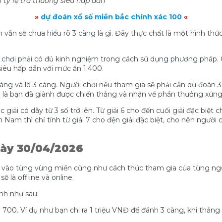
 tỷ lệ trả thưởng siêu hấp dẫn
»
dự đoán xổ số miền bắc chính xác 100
«
n sẽ chưa hiểu rõ 3 càng là gì. Đây thực chất là một hình thức 
i chơi phải có đủ kinh nghiệm trong cách sử dụng phương pháp.
 siêu hấp dẫn với mức ăn 1:400.
càng và lô 3 càng. Người chơi nếu tham gia sẽ phải cần dự đoán 3 
ên là bạn đã giành được chiến thắng và nhận về phần thưởng xứn
c giải có dãy từ 3 số trở lên. Từ giải 6 cho đến cuối giải đặc biệt
 Nam thì chỉ tính từ giải 7 cho đện giải đặc biệt, cho nên ngườ
gày 30/04/2026
c vào từng vùng miền cũng như cách thức tham gia của từng ngườ
 là offline và online.
ịnh như sau:
. Ví dụ như bạn chi ra 1 triệu VNĐ để đánh 3 càng, khi thắng số