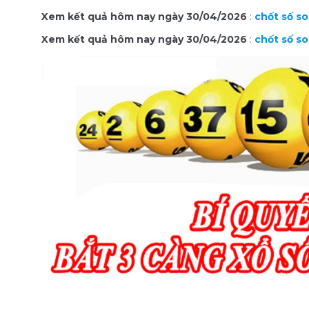
Xem kết quả hôm nay ngày 30/04/2026
:
chốt số so
Xem kết quả hôm nay ngày 30/04/2026
:
chốt số so