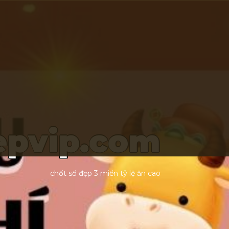
e
p
v
i
p
.
c
o
m
c
h
ố
t
s
ố
đ
ẹ
p
3
m
i
ề
n
t
ỷ
l
ệ
ă
n
c
a
o