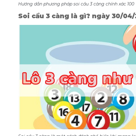
Hướng dẫn phương pháp soi cầu 3 càng chính xác 100
Soi cầu 3 càng là gì? ngày 30/04