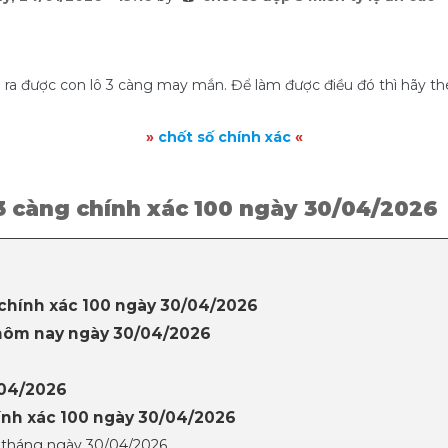
ìm ra được con lô 3 càng may mắn. Để làm được điều đó thì hãy 
»
chốt số chính xác
«
 càng chính xác 100 ngày 30/04/2026
chính xác 100 ngày 30/04/2026
 hôm nay ngày 30/04/2026
/04/2026
ính xác 100 ngày 30/04/2026
y tháng ngày 30/04/2026