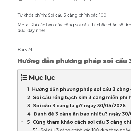
Từ khóa chính: Soi cầu 3 càng chính xác 100
Meta: Khi các bạn dày công soi cầu thì chắc chắn sẽ t
dưới đây nhé!
Bài viết:
Hướng dẫn phương pháp soi cầu 3
Mục lục
Hướng dẫn phương pháp soi cầu 3 càng 
Soi cầu rồng bạch kim 3 càng miễn phí
Soi cầu 3 càng là gì? ngày 30/04/2026
Đánh đề 3 càng ăn bao nhiêu? ngày 30
Cùng tham khảo cách soi cầu 3 càng ch
Soi cầu 3 càng chính xác 100 dựa theo ngà