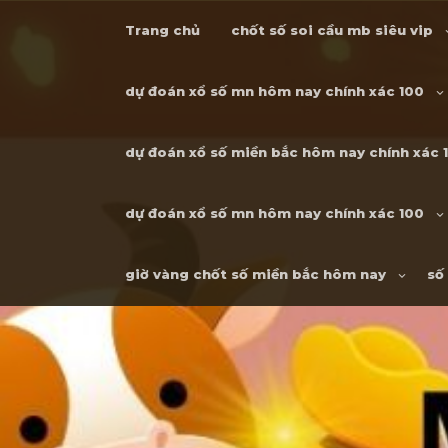
Trang chủ
chốt số soi cầu mb siêu vip
dự đoán xổ số mn hôm nay chính xác 100
dự đoán xổ số miền bắc hôm nay chính xác 
dự đoán xổ số mn hôm nay chính xác 100
giờ vàng chốt số miền bắc hôm nay
số