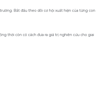
trường. Bắt đầu theo dõi cơ hội xuất hiện của từng con
ng thời còn có cách đưa ra giá trị nghiên cứu cho giai