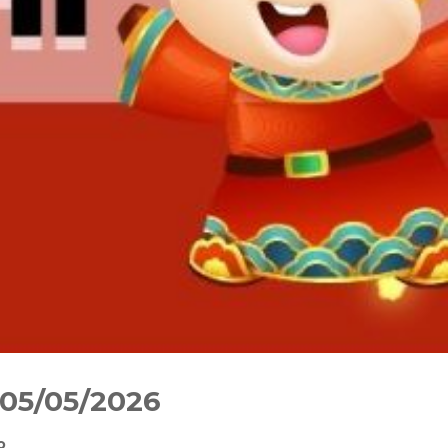
 05/05/2026
o