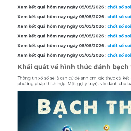
Xem kết quả hôm nay ngày 05/05/2026
:
chốt số so
Xem kết quả hôm nay ngày 05/05/2026
:
chốt số so
Xem kết quả hôm nay ngày 05/05/2026
:
chốt số so
Xem kết quả hôm nay ngày 05/05/2026
:
chốt số so
Xem kết quả hôm nay ngày 05/05/2026
:
chốt số so
Xem kết quả hôm nay ngày 05/05/2026
:
chốt số so
Khái quát về hình thức đánh bạch
Thông tin xổ số sẽ là căn cứ để anh em xác thực cái kết
phương pháp thích hợp. Một gợi ý tuyệt vời dành cho 