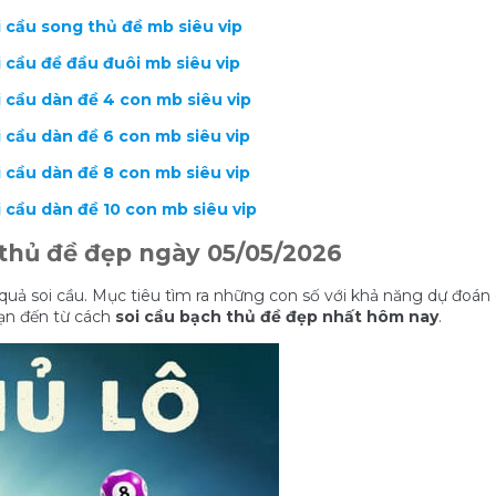
i cầu song thủ đề mb siêu vip
i cầu đề đầu đuôi mb siêu vip
i cầu dàn đề 4 con mb siêu vip
i cầu dàn đề 6 con mb siêu vip
i cầu dàn đề 8 con mb siêu vip
i cầu dàn đề 10 con mb siêu vip
 thủ đề đẹp ngày 05/05/2026
 quả soi cầu. Mục tiêu tìm ra những con số với khả năng dự đoán
bạn đến từ cách
soi cầu bạch thủ đề đẹp nhất hôm nay
.