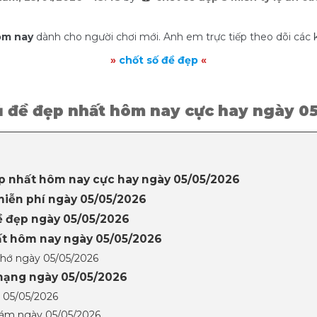
ôm nay
dành cho người chơi mới. Anh em trực tiếp theo dõi các k
»
chốt số đề đẹp
«
ủ đề đẹp nhất hôm nay cực hay ngày 0
ẹp nhất hôm nay cực hay ngày 05/05/2026
miễn phí ngày 05/05/2026
ề đẹp ngày 05/05/2026
ất hôm nay ngày 05/05/2026
 nhớ ngày 05/05/2026
 hạng ngày 05/05/2026
y 05/05/2026
rám ngày 05/05/2026