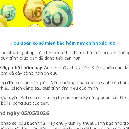
»
dự đoán xổ số miền bắc hôm nay chính xác 100
«
các phương pháp. Lối chơi bạch thủ đề trở thành thói quen thôn
quy trình giúp bạn dễ dàng tiếp cận hơn.
ề đẹp nhất hôm nay
. Anh em hãy chú ý đến tỷ lệ nghiên cứu. 
h em đã dày công nghiên cứu.
g đến cơ hội thắng lớn. Nếu phương pháp nói so sánh của bạn có
hiều lợi ích đằng sau quá trình tìm hiểu của mình.
 trực tuyến. Anh em cần trang bị cho mình kỹ năng quan sát. Đồ
n bù lại công sức của bạn.
nhớ ngày 05/05/2026
 pháp soi cầu bạch thủ. Hãy chú ý đến kỹ thuật đánh bạc nhớ t
hôm trước tăng lên đồng thời còn là cách để bạn so sánh các kế