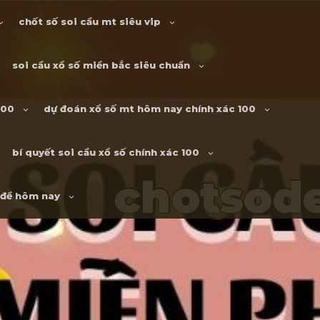
chốt số soi cầu mt siêu vip
soi cầu xổ số miền bắc siêu chuẩn
100
dự đoán xổ số mt hôm nay chính xác 100
bí quyết soi cầu xổ số chính xác 100
c
h
o
t
s
o
d
 đề hôm nay