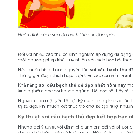
Nhận định cách soi cầu bạch thủ cực đơn giản
Đối với nhiều cao thủ có kinh nghiệm áp dụng đa dạng 
một phương pháp khó. Tuy nhiên với cách học hỏi theo 
Nếu muốn hình thành nguyên tắc
soi cầu bạch thủ đ
những giai đoạn thích hợp. Dựa trên các con số mà an
Khả năng
soi cầu bạch thủ đề đẹp nhất hôm nay
man
kinh nghiệm học hỏi không ngừng. Bởi bạn sẽ thấy rất n
Ngoài ra còn một yếu tố cực kỳ quan trọng khi soi cầu
trị số đẹp. Khi muốn kết thúc trò chơi sẽ tạo ra lợi nhuậ
Kỹ thuật soi cầu bạch thủ đẹp kết hợp bạc 
Những gợi ý tuyệt vời dành cho anh em đối với phương
chọn ra từ những cặp số khác nhau. Nếu tỷ lệ của ngày 