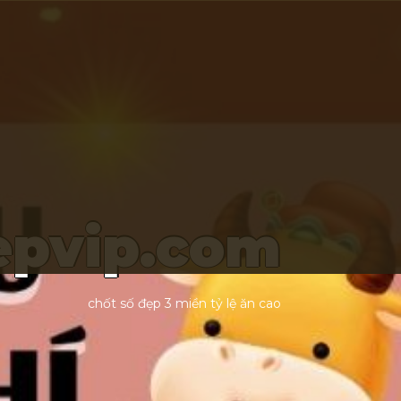
e
p
v
i
p
.
c
o
m
c
h
ố
t
s
ố
đ
ẹ
p
3
m
i
ề
n
t
ỷ
l
ệ
ă
n
c
a
o