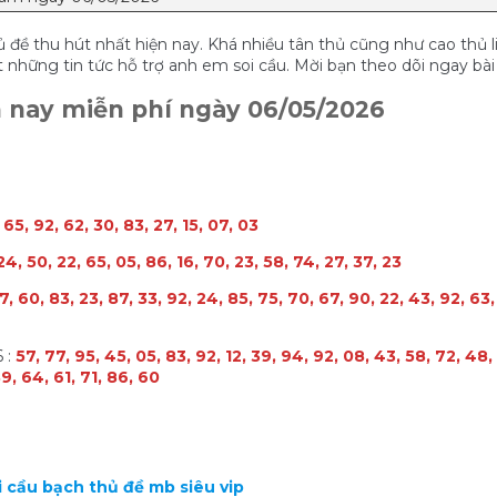
ủ đề thu hút nhất hiện nay. Khá nhiều tân thủ cũng như cao th
hững tin tức hỗ trợ anh em soi cầu. Mời bạn theo dõi ngay bài 
 nay miễn phí ngày 06/05/2026
 65, 92, 62, 30, 83, 27, 15, 07, 03
24, 50, 22, 65, 05, 86, 16, 70, 23, 58, 74, 27, 37, 23
7, 60, 83, 23, 87, 33, 92, 24, 85, 75, 70, 67, 90, 22, 43, 92, 63, 
 :
57, 77, 95, 45, 05, 83, 92, 12, 39, 94, 92, 08, 43, 58, 72, 48, 
89, 64, 61, 71, 86, 60
i cầu bạch thủ đề mb siêu vip