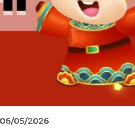
 06/05/2026