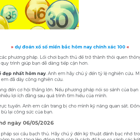
»
dự đoán xổ số miền bắc hôm nay chính xác 100
«
các phương pháp. Lối chơi bạch thủ đề trở thành thói quen thôn
quy trình giúp bạn dễ dàng tiếp cận hơn.
ề đẹp nhất hôm nay
. Anh em hãy chú ý đến tỷ lệ nghiên cứu. 
h em đã dày công nghiên cứu.
g đến cơ hội thắng lớn. Nếu phương pháp nói so sánh của bạn có
hiều lợi ích đằng sau quá trình tìm hiểu của mình.
 trực tuyến. Anh em cần trang bị cho mình kỹ năng quan sát. Đồ
n bù lại công sức của bạn.
nhớ ngày 06/05/2026
 pháp soi cầu bạch thủ. Hãy chú ý đến kỹ thuật đánh bạc nhớ t
hôm trước tăng lên đồng thời còn là cách để bạn so sánh các kế