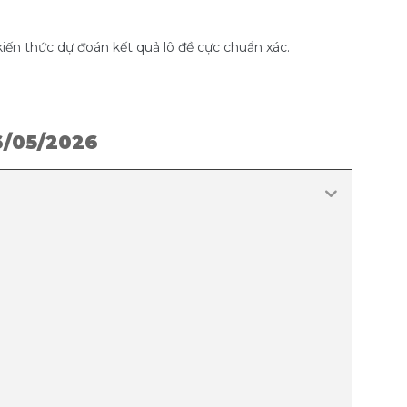
iến thức dự đoán kết quả lô đề cực chuẩn xác.
6/05/2026