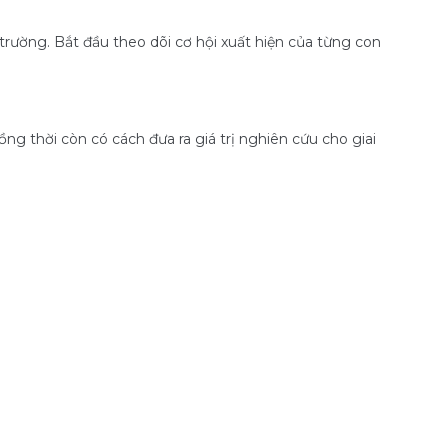
trường. Bắt đầu theo dõi cơ hội xuất hiện của từng con
ng thời còn có cách đưa ra giá trị nghiên cứu cho giai