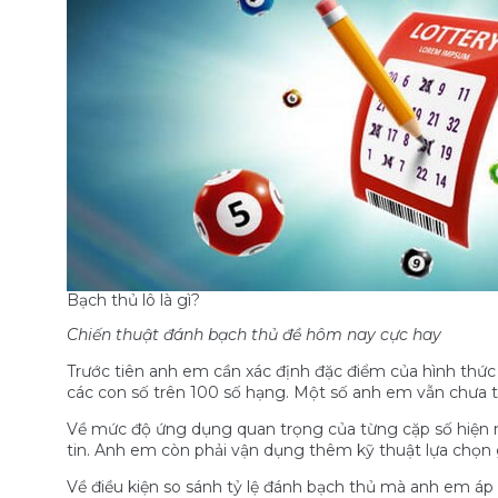
Bạch thủ lô là gì?
Chiến thuật đánh bạch thủ đề hôm nay cực hay
Trước tiên anh em cần xác định đặc điểm của hình thức
các con số trên 100 số hạng. Một số anh em vẫn chưa t
Về mức độ ứng dụng quan trọng của từng cặp số hiện n
tin. Anh em còn phải vận dụng thêm kỹ thuật lựa chọn g
Về điều kiện so sánh tỷ lệ đánh bạch thủ mà anh em áp