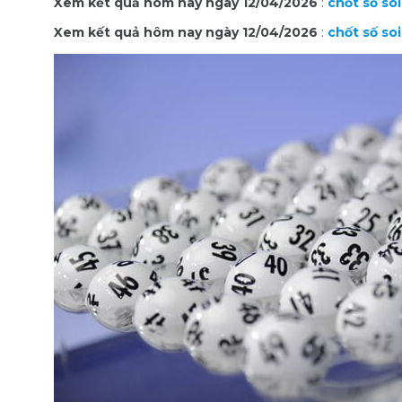
Xem kết quả hôm nay ngày 12/04/2026
:
chốt số so
Xem kết quả hôm nay ngày 12/04/2026
:
chốt số soi