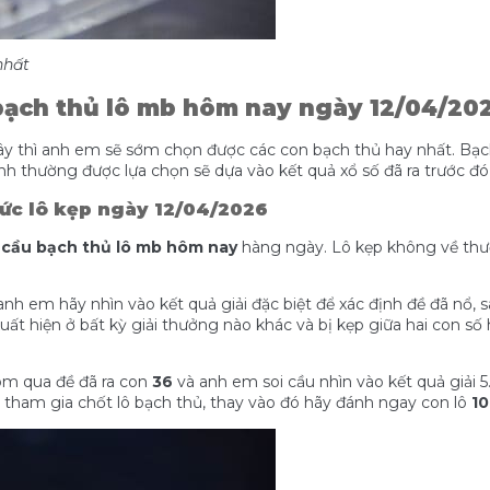
nhất
bạch thủ lô mb hôm nay ngày 12/04/20
y thì anh em sẽ sớm chọn được các con bạch thủ hay nhất. Bạch
h thường được lựa chọn sẽ dựa vào kết quả xổ số đã ra trước đó
hức lô kẹp ngày 12/04/2026
 cầu bạch thủ lô mb hôm nay
hàng ngày. Lô kẹp không về thườ
h em hãy nhìn vào kết quả giải đặc biệt để xác định đề đã nổ, s
uất hiện ở bất kỳ giải thưởng nào khác và bị kẹp giữa hai con số
Hôm qua đề đã ra con
36
và anh em soi cầu nhìn vào kết quả giải 5
 tham gia chốt lô bạch thủ, thay vào đó hãy đánh ngay con lô
10