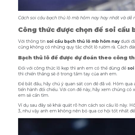
Cách soi cầu bạch thủ lô mb hôm nay hay nhất và dễ 
Công thức được chọn để soi cầu 
Với thông tin
soi cầu bạch thủ lô mb hôm nay
dưới đâ
cũng không có những quy tắc chốt lô rườm rà. Cách đán
Bạch thủ lô đề được dự đoán theo công t
Đối với công thức lô kẹp thì anh em có thể dùng để
soi
thì chiến thắng sẽ ở trong tầm tay của anh em.
Để bắt đầu, hãy chú ý quan sát con đề đã về. Hôm qua an
tiến hành đối chiếu. Với con đề này, hãy xem chúng có x
em sẽ cần tìm.
Ví dụ sau đây sẽ khái quát rõ hơn cách soi cầu lô này. 
3, như vậy anh em không nên bỏ qua cơ hội tốt nhất để