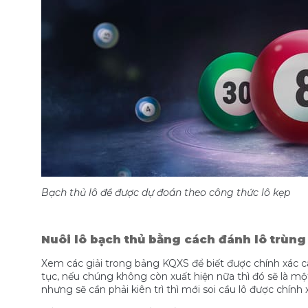
Bạch thủ lô đề được dự đoán theo công thức lô kẹp
Nuôi lô bạch thủ bằng cách đánh lô trùn
Xem các giải trong bảng KQXS để biết được chính xác các
tục, nếu chúng không còn xuất hiện nữa thì đó sẽ là mộ
nhưng sẽ cần phải kiên trì thì mới soi cầu lô được chính 