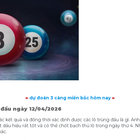
»
dự đoán 3 càng miền bắc hôm nay
«
g đầu ngày 12/04/2026
 kết quả và đồng thời xác định được các lô trùng đầu là gì. Anh 
t dấu hiệu rất tốt và có thể chốt bạch thủ lô trong ngày thứ 4.
xác.