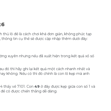
26
 thủ lô đề là cách chơi khá đơn giản, không phức tạp
, thông tin cụ thể sẽ được cập nhập thêm dưới đây:
ng xuyên nhưng nếu đã xuất hiện trong kết quả xổ số
au đó thì hãy ghi lại kết quả một cách nhanh nhất và
 hay không. Nếu có thì đó chính là con lô kẹp mà anh
.4 thấy về 7101. Con
49
ở đây được kẹp giữa con số 1 và
để có được chiến thắng dễ dàng.