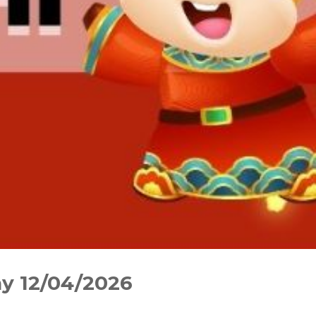
ày 12/04/2026