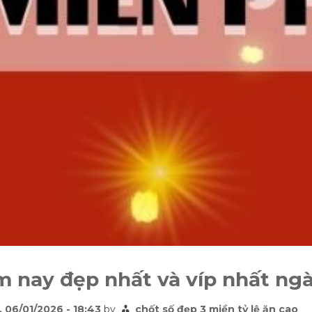
m nay đẹp nhất và víp nhất ng
 06/01/2026 - 18:43
by
chốt số đẹp 3 miền tỷ lệ ăn cao