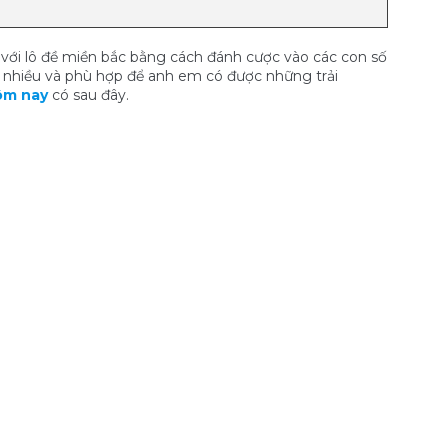
 với lô đề miền bắc bằng cách đánh cược vào các con số
uá nhiều và phù hợp để anh em có được những trải
ôm nay
có sau đây.