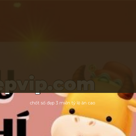
e
p
v
i
p
.
c
o
m
c
h
ố
t
s
ố
đ
ẹ
p
3
m
i
ề
n
t
ỷ
l
ệ
ă
n
c
a
o