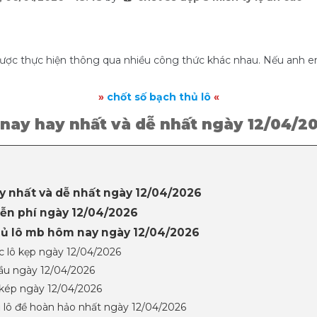
ược thực hiện thông qua nhiều công thức khác nhau. Nếu anh e
»
chốt số bạch thủ lô
«
 nay hay nhất và dễ nhất ngày 12/04/2
y nhất và dễ nhất ngày 12/04/2026
iễn phí ngày 12/04/2026
hủ lô mb hôm nay ngày 12/04/2026
c lô kẹp ngày 12/04/2026
đầu ngày 12/04/2026
 kép ngày 12/04/2026
hủ lô đề hoàn hảo nhất ngày 12/04/2026