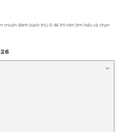
m muốn đánh bạch thủ lô đề thì nên tìm hiểu và chọn
026