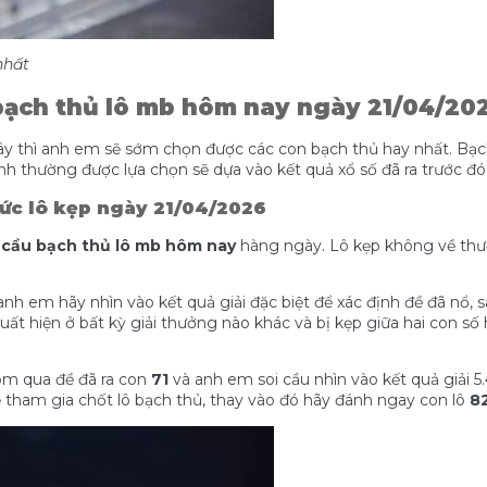
nhất
bạch thủ lô mb hôm nay ngày 21/04/20
y thì anh em sẽ sớm chọn được các con bạch thủ hay nhất. Bạch
h thường được lựa chọn sẽ dựa vào kết quả xổ số đã ra trước đó
hức lô kẹp ngày 21/04/2026
 cầu bạch thủ lô mb hôm nay
hàng ngày. Lô kẹp không về thườ
h em hãy nhìn vào kết quả giải đặc biệt để xác định đề đã nổ, s
uất hiện ở bất kỳ giải thưởng nào khác và bị kẹp giữa hai con số
Hôm qua đề đã ra con
71
và anh em soi cầu nhìn vào kết quả giải 5
 tham gia chốt lô bạch thủ, thay vào đó hãy đánh ngay con lô
8