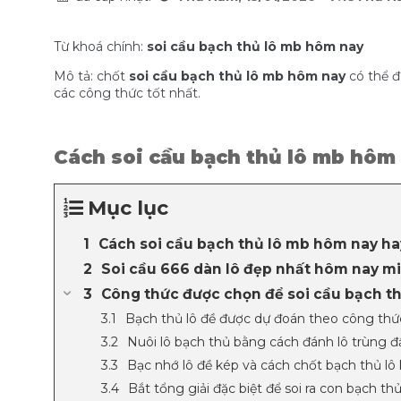
Từ khoá chính:
soi cầu bạch thủ lô mb hôm nay
Mô tả: chốt
soi cầu bạch thủ lô mb hôm nay
có thể đ
các công thức tốt nhất.
Cách soi cầu bạch thủ lô mb hôm
Mục lục
Cách soi cầu bạch thủ lô mb hôm nay ha
Soi cầu 666 dàn lô đẹp nhất hôm nay m
Công thức được chọn để soi cầu bạch t
Bạch thủ lô đề được dự đoán theo công thứ
Nuôi lô bạch thủ bằng cách đánh lô trùng 
Bạc nhớ lô đề kép và cách chốt bạch thủ lô
Bắt tổng giải đặc biệt để soi ra con bạch t