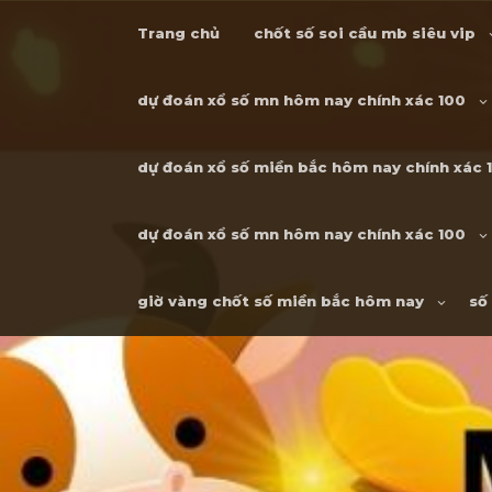
Trang chủ
chốt số soi cầu mb siêu vip
dự đoán xổ số mn hôm nay chính xác 100
dự đoán xổ số miền bắc hôm nay chính xác 
dự đoán xổ số mn hôm nay chính xác 100
giờ vàng chốt số miền bắc hôm nay
số