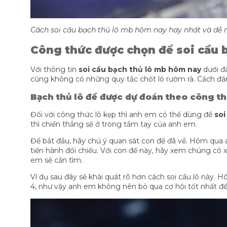
Cách soi cầu bạch thủ lô mb hôm nay hay nhất và dễ 
Công thức được chọn để soi cầu 
Với thông tin
soi cầu bạch thủ lô mb hôm nay
dưới đâ
cũng không có những quy tắc chốt lô rườm rà. Cách đán
Bạch thủ lô đề được dự đoán theo công t
Đối với công thức lô kẹp thì anh em có thể dùng để
soi
thì chiến thắng sẽ ở trong tầm tay của anh em.
Để bắt đầu, hãy chú ý quan sát con đề đã về. Hôm qua an
tiến hành đối chiếu. Với con đề này, hãy xem chúng có x
em sẽ cần tìm.
Ví dụ sau đây sẽ khái quát rõ hơn cách soi cầu lô này. 
4, như vậy anh em không nên bỏ qua cơ hội tốt nhất để