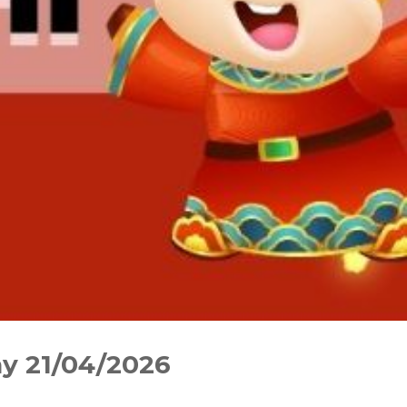
ày 21/04/2026