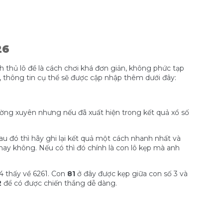
26
 thủ lô đề là cách chơi khá đơn giản, không phức tạp
, thông tin cụ thể sẽ được cập nhập thêm dưới đây:
ng xuyên nhưng nếu đã xuất hiện trong kết quả xổ số
au đó thì hãy ghi lại kết quả một cách nhanh nhất và
 hay không. Nếu có thì đó chính là con lô kẹp mà anh
.4 thấy về 6261. Con
81
ở đây được kẹp giữa con số 3 và
2
để có được chiến thắng dễ dàng.