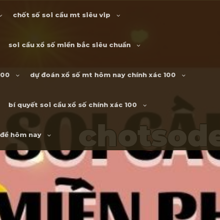
chốt số soi cầu mt siêu vip
soi cầu xổ số miền bắc siêu chuẩn
100
dự đoán xổ số mt hôm nay chính xác 100
bí quyết soi cầu xổ số chính xác 100
c
h
o
t
s
o
d
 đề hôm nay