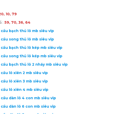
20, 10, 79
6 :
59, 70, 36, 64
i cầu bạch thủ lô mb siêu vip
i cầu song thủ lô mb siêu vip
i cầu bạch thủ lô kép mb siêu vip
i cầu song thủ lô kép mb siêu vip
i cầu bạch thủ lô 2 nháy mb siêu vip
 cầu lô xiên 2 mb siêu vip
 cầu lô xiên 3 mb siêu vip
 cầu lô xiên 4 mb siêu vip
i cầu dàn lô 4 con mb siêu vip
i cầu dàn lô 6 con mb siêu vip