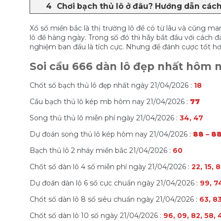
Chơi bạch thủ lô ở đâu? Hướng dẫn cách
Xổ số miền bắc là thị trường lô đề có từ lâu và cũng 
lô đề hàng ngày. Trong số đó thì hãy bắt đầu với cách 
nghiệm ban đầu là tích cực. Nhưng để đánh cược tốt h
Soi cầu 666 dàn lô đẹp nhất hôm 
Chốt số bạch thủ lô đẹp nhất ngày 21/04/2026 :
18
Cầu bạch thủ lô kép mb hôm nay 21/04/2026 :
77
Song thủ thủ lô miễn phí ngày 21/04/2026 :
34, 47
Dự đoán song thủ lô kép hôm nay 21/04/2026 :
88 – 8
Bạch thủ lô 2 nháy miền bắc 21/04/2026 :
60
Chốt số dàn lô 4 số miễn phí ngày 21/04/2026 :
22, 15, 
Dự đoán dàn lô 6 số cực chuẩn ngày 21/04/2026 :
99, 74
Chốt số dàn lô 8 số siêu chuẩn ngày 21/04/2026 :
63, 83
Chốt số dàn lô 10 số ngày 21/04/2026 :
96, 09, 82, 58, 4