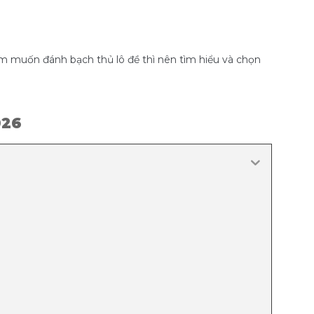
m muốn đánh bạch thủ lô đề thì nên tìm hiểu và chọn
026