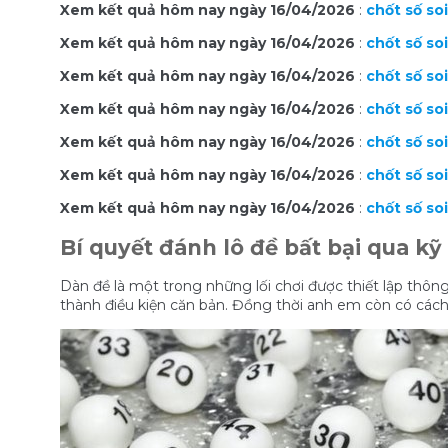
Xem kết quả hôm nay ngày 16/04/2026
:
chốt số so
Xem kết quả hôm nay ngày 16/04/2026
:
chốt số so
Xem kết quả hôm nay ngày 16/04/2026
:
chốt số so
Xem kết quả hôm nay ngày 16/04/2026
:
chốt số so
Xem kết quả hôm nay ngày 16/04/2026
:
chốt số so
Xem kết quả hôm nay ngày 16/04/2026
:
chốt số so
Xem kết quả hôm nay ngày 16/04/2026
:
chốt số so
Bí quyết đánh lô đề bất bại qua k
Dàn đề là một trong những lối chơi được thiết lập thôn
thành điều kiện căn bản. Đồng thời anh em còn có cách