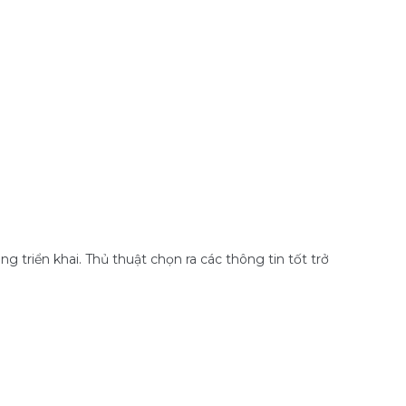
 triển khai. Thủ thuật chọn ra các thông tin tốt trở