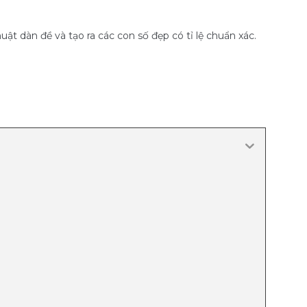
t dàn đề và tạo ra các con số đẹp có tỉ lệ chuẩn xác.