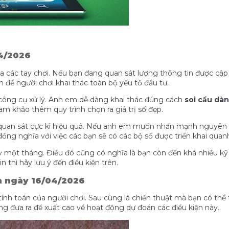
04/2026
 các tay chơi. Nếu bạn đang quan sát lượng thông tin được cập n
h để người chơi khai thác toàn bộ yếu tố đầu tư.
công cụ xử lý. Anh em dễ dàng khai thác đúng cách
soi cầu dàn
am khảo thêm quy trình chọn ra giá trị số đẹp.
 quan sát cực kì hiệu quả. Nếu anh em muốn nhấn mạnh nguyên t
đồng nghĩa với việc các bạn sẽ có các bộ số được triển khai qua
 một tháng. Điều đó cũng có nghĩa là bạn còn đến khá nhiều k
 thì hãy lưu ý đến điều kiện trên.
n ngày 16/04/2026
ính toán của người chơi. Sau cùng là chiến thuật mà bạn có thể 
g đưa ra đề xuất cao về hoạt động dự đoán các điều kiện này.