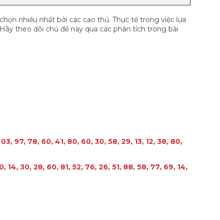
ọn nhiều nhất bởi các cao thủ. Thực tế trong việc lựa
 Hãy theo dõi chủ đề này qua các phân tích trong bài
03, 97, 78, 60, 41, 80, 60, 30, 58, 29, 13, 12, 38, 80,
0, 14, 30, 28, 60, 81, 52, 76, 26, 51, 88, 58, 77, 69, 14,