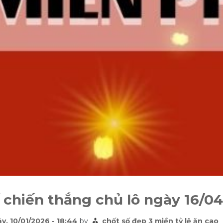
ố chiến thắng chủ lô ngày 16/0
y, 10/01/2026 - 18:44
by
chốt số đẹp 3 miền tỷ lệ ăn cao