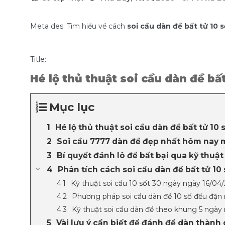
Meta des: Tìm hiểu về cách
soi cầu dàn đề bất tử 10 s
Title:
Hé lộ thủ thuật soi cầu dàn đề bấ
Mục lục
Hé lộ thủ thuật soi cầu dàn đề bất tử 10
Soi cầu 7777 dàn đề đẹp nhất hôm nay 
Bí quyết đánh lô đề bất bại qua kỹ thuậ
Phân tích cách soi cầu dàn đề bất tử 1
Kỹ thuật soi cầu 10 sốt 30 ngày ngày 16/04
Phương pháp soi cầu dàn đề 10 số đều đặn
Kỹ thuật soi cầu dàn đề theo khung 5 ngày
Vài lưu ý cần biết để đánh đề dàn thàn