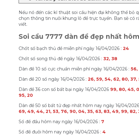
Nếu nó đến các kĩ thuật soi cầu hiện đại không thể bỏ
chọn thông tin nuôi khung lô đề trực tuyến. Bạn sẽ có 
viết.
Soi cầu 7777 dàn đề đẹp nhất hôm
Chốt số bạch thủ đề miễn phí ngày 16/04/2026 :
24
Chốt số song thủ đề ngày 16/04/2026 :
32, 38
Dàn đề 10 số cực chuẩn miễn phí ngày 16/04/2026 :
56,
Dàn đề 20 số ngày 16/04/2026 :
26, 59, 54, 62, 80, 37, 
Dàn đề 36 con số bất bại ngày 16/04/2026
99, 80, 45, 0
95, 20
Dàn đề 50 số bất tử đẹp nhất hôm nay ngày 16/04/2026
69, 49, 44, 21, 53, 76, 90, 04, 35, 63, 83, 49, 99, 82, 
Số đề đầu hôm nay ngày 16/04/2026 :
7
Số đề đuôi hôm nay ngày 16/04/2026 :
4