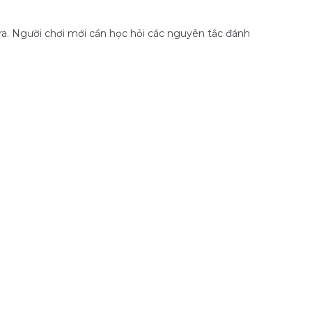
a. Người chơi mới cần học hỏi các nguyên tắc đánh