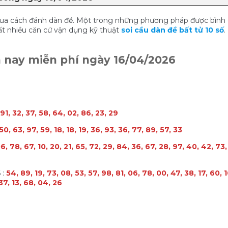
 qua cách đánh dàn đề. Một trong những phương pháp được bình ch
rất nhiều căn cứ vận dụng kỹ thuật
soi cầu dàn đề bất tử 10 số
.
 nay miễn phí ngày 16/04/2026
 91, 32, 37, 58, 64, 02, 86, 23, 29
50, 63, 97, 59, 18, 18, 19, 36, 93, 36, 77, 89, 57, 33
6, 78, 67, 10, 20, 21, 65, 72, 29, 84, 36, 67, 28, 97, 40, 42, 73, 
 :
54, 89, 19, 73, 08, 53, 57, 98, 81, 06, 78, 00, 47, 38, 17, 60, 1
37, 13, 68, 04, 26