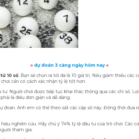
»
dự đoán 3 càng ngày hôm nay
«
tử 10 số
. Bạn sẽ chọn ra tối đa là 10 giá trị. Nếu giảm thiểu cá
hơi cần có cách xác nhận tỷ lệ tốt hơn.
ư. Người chơi được tiếp tục khai thác thông qua các chỉ số. Lợi 
hải là điều đơn giản và dễ dàng.
dự đoan. Anh em có thể theo sát các cặp số này. Đồng thời đưa r
ệu nghiên cứu. Hãy chú ý 74% tỷ lệ đầu tư của trò chơi. Các cơ
người tham gia.