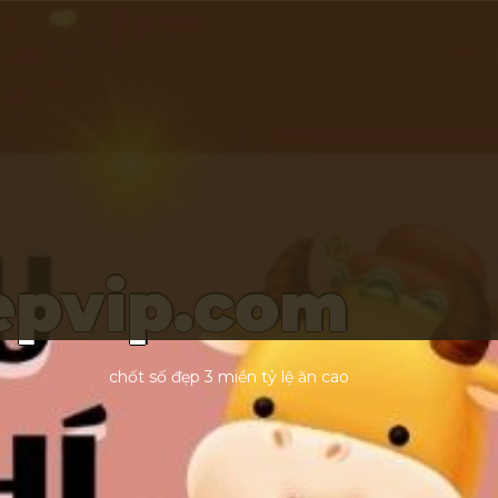
e
p
v
i
p
.
c
o
m
c
h
ố
t
s
ố
đ
ẹ
p
3
m
i
ề
n
t
ỷ
l
ệ
ă
n
c
a
o