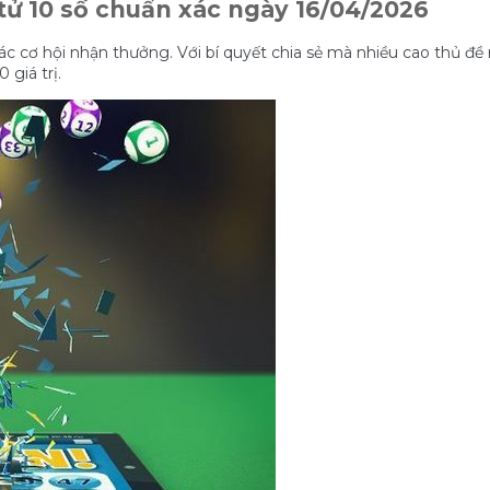
 tử 10 số chuẩn xác ngày 16/04/2026
cơ hội nhận thưởng. Với bí quyết chia sẻ mà nhiều cao thủ đề r
 giá trị.