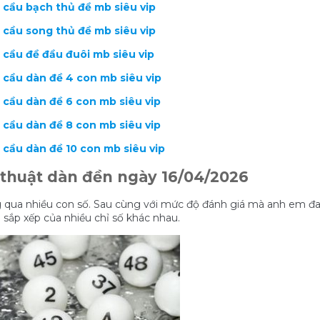
i cầu bạch thủ đề mb siêu vip
i cầu song thủ đề mb siêu vip
i cầu đề đầu đuôi mb siêu vip
i cầu dàn đề 4 con mb siêu vip
i cầu dàn đề 6 con mb siêu vip
i cầu dàn đề 8 con mb siêu vip
i cầu dàn đề 10 con mb siêu vip
ỹ thuật dàn đền ngày 16/04/2026
g qua nhiều con số. Sau cùng với mức độ đánh giá mà anh em đang
 sắp xếp của nhiều chỉ số khác nhau.