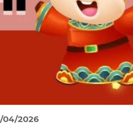
6/04/2026