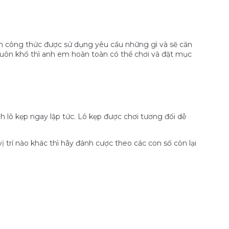
em công thức được sử dụng yêu cầu những gì và sẽ căn
huôn khổ thì anh em hoàn toàn có thể chơi và đặt mục
h lô kẹp ngay lập tức. Lô kẹp được chơi tương đối dễ
ị trí nào khác thì hãy đánh cược theo các con số còn lại