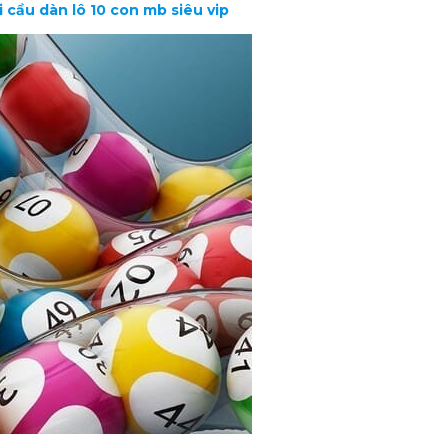
i cầu dàn lô 10 con mb siêu vip