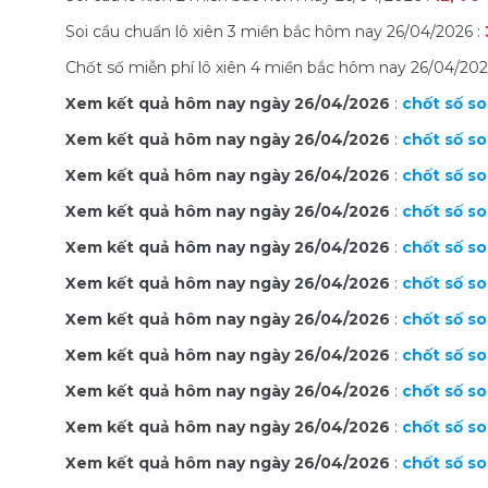
Soi cầu chuẩn lô xiên 3 miền bắc hôm nay 26/04/2026 :
Chốt số miễn phí lô xiên 4 miền bắc hôm nay 26/04/202
Xem kết quả hôm nay ngày 26/04/2026
:
chốt số so
Xem kết quả hôm nay ngày 26/04/2026
:
chốt số so
Xem kết quả hôm nay ngày 26/04/2026
:
chốt số so
Xem kết quả hôm nay ngày 26/04/2026
:
chốt số so
Xem kết quả hôm nay ngày 26/04/2026
:
chốt số so
Xem kết quả hôm nay ngày 26/04/2026
:
chốt số so
Xem kết quả hôm nay ngày 26/04/2026
:
chốt số so
Xem kết quả hôm nay ngày 26/04/2026
:
chốt số so
Xem kết quả hôm nay ngày 26/04/2026
:
chốt số so
Xem kết quả hôm nay ngày 26/04/2026
:
chốt số so
Xem kết quả hôm nay ngày 26/04/2026
:
chốt số so