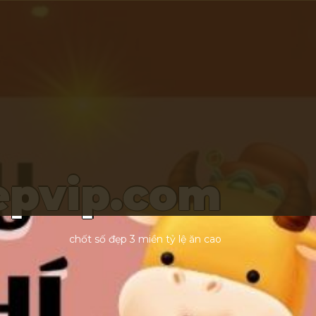
e
p
v
i
p
.
c
o
m
c
h
ố
t
s
ố
đ
ẹ
p
3
m
i
ề
n
t
ỷ
l
ệ
ă
n
c
a
o