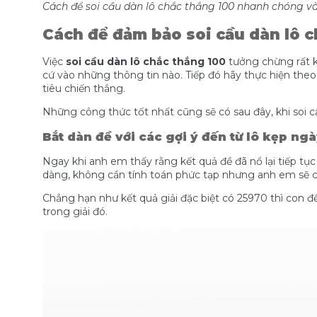
Cách để soi cầu dàn lô chắc thắng 100 nhanh chóng v
Cách để đảm bảo soi cầu dàn lô 
Việc
soi cầu dàn lô chắc thắng 100
tưởng chừng rất k
cứ vào những thông tin nào. Tiếp đó hãy thực hiện the
tiêu chiến thắng.
Những công thức tốt nhất cũng sẽ có sau đây, khi soi 
Bắt dàn đề với các gợi ý đến từ lô kẹp ng
Ngay khi anh em thấy rằng kết quả đề đã nổ lại tiếp tục
dàng, không cần tính toán phức tạp nhưng anh em sẽ cầ
Chẳng hạn như kết quả giải đặc biệt có 25970 thì con đề
trong giải đó.