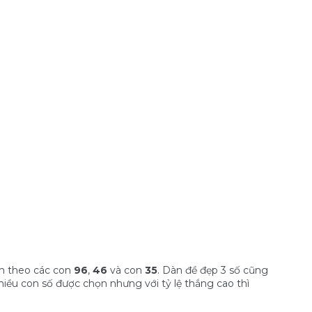
ánh theo các con
96
,
46
và con
35
. Dàn đề đẹp 3 số cũng
ều con số được chọn nhưng với tỷ lệ thắng cao thì