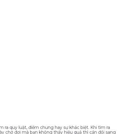
m ra quy luật, điểm chung hay sự khác biệt. Khi tìm ra
ày chờ đợi mà bạn không thấy hiệu quả thì cần đổi sang