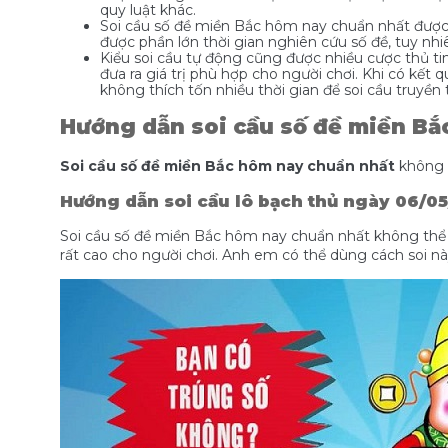
quy luật khác.
Soi cầu số đề miền Bắc hôm nay chuẩn nhất được th
được phần lớn thời gian nghiên cứu số đề, tuy nhiê
Kiểu soi cầu tự động cũng được nhiều cược thủ ti
đưa ra giá trị phù hợp cho người chơi. Khi có kết 
không thích tốn nhiều thời gian để soi cầu truyền
Hướng dẫn soi cầu số đề miền B
Soi cầu số đề miền Bắc hôm nay chuẩn nhất
không 
Hướng dẫn soi cầu lô bạch thủ ngày 06/0
Soi cầu số đề miền Bắc hôm nay chuẩn nhất không thể bỏ
rất cao cho người chơi. Anh em có thể dùng cách soi nà