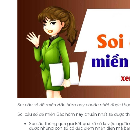
Soi cầu số đề miền Bắc hôm nay chuẩn nhất được thực
Soi cầu số đề miền Bắc hôm nay chuẩn nhất sẽ được th
Soi cầu thông qua giải kết quả xổ số là việc người
được những con số có đặc điểm nhận diện mà bạn đ