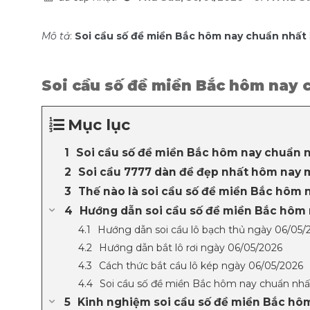
Mô tả
:
Soi cầu số đề miền Bắc hôm nay chuẩn nhất
Soi cầu số đề miền Bắc hôm nay 
Mục lục
Soi cầu số đề miền Bắc hôm nay chuẩn 
Soi cầu 7777 dàn đề đẹp nhất hôm nay 
Thế nào là soi cầu số đề miền Bắc hôm
Hướng dẫn soi cầu số đề miền Bắc hôm
Hướng dẫn soi cầu lô bạch thủ ngày 06/05/
Hướng dẫn bắt lô rơi ngày 06/05/2026
Cách thức bắt cầu lô kép ngày 06/05/2026
Soi cầu số đề miền Bắc hôm nay chuẩn nhấ
Kinh nghiệm soi cầu số đề miền Bắc hô