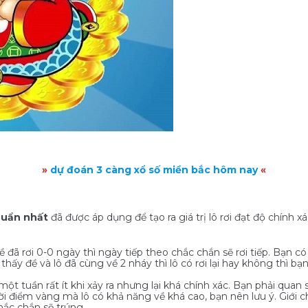
»
dự đoán 3 càng xổ số miền bắc hôm nay
«
huẩn nhất
đã được áp dụng để tạo ra giá trị lô rơi đạt độ chính x
 đề đã rơi 0-0 ngày thì ngày tiếp theo chắc chắn sẽ rơi tiếp. Bạn 
ấy đề và lô đã cùng về 2 nháy thì lô có rơi lại hay không thì bạn
 một tuần rất ít khi xảy ra nhưng lại khá chính xác. Bạn phải quan
ời điểm vàng mà lô có khả năng về khá cao, bạn nên lưu ý. Giới c
chắc chắn sẽ trúng.