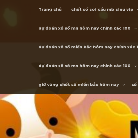
Trang chủ
chốt số soi cầu mb siêu vip
dự đoán xổ số mn hôm nay chính xác 100
dự đoán xổ số miền bắc hôm nay chính xác 
dự đoán xổ số mn hôm nay chính xác 100
giờ vàng chốt số miền bắc hôm nay
số