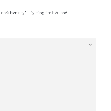
 nhất hiện nay? Hãy cùng tìm hiểu nhé.