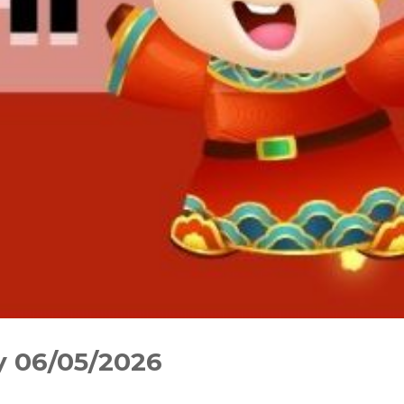
y 06/05/2026