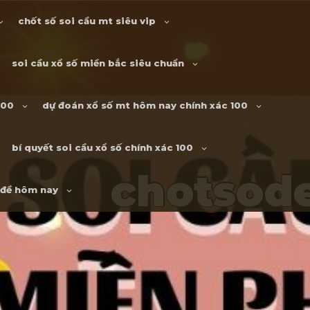
chốt số soi cầu mt siêu vip
soi cầu xổ số miền bắc siêu chuẩn
100
dự đoán xổ số mt hôm nay chính xác 100
bí quyết soi cầu xổ số chính xác 100
c
h
o
t
s
o
d
 đề hôm nay