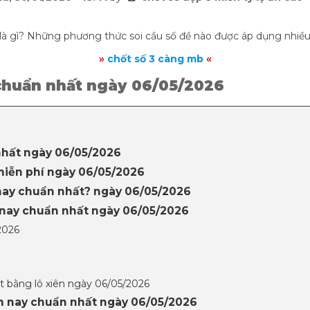
là gì? Những phương thức soi cầu số đề nào được áp dụng nhiều
»
chốt số 3 càng mb
«
chuẩn nhất ngày 06/05/2026
nhất ngày 06/05/2026
miễn phí ngày 06/05/2026
 nay chuẩn nhất? ngày 06/05/2026
 nay chuẩn nhất ngày 06/05/2026
2026
t bằng lô xiên ngày 06/05/2026
m nay chuẩn nhất ngày 06/05/2026