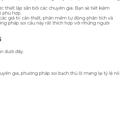
 thiết lập sẵn bởi các chuyên gia. Bạn sẽ tiết kiệm
số phù hợp.
các giá trị cần thiết, phần mềm tự động phân tích và
ương pháp soi cầu này rất thích hợp với những người
6
n dưới đây.
uyên gia, phương pháp soi bạch thủ lô mang lại tỷ lệ nổ