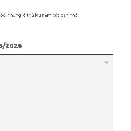
 bởi những lô thủ lâu năm các bạn nhé.
05/2026