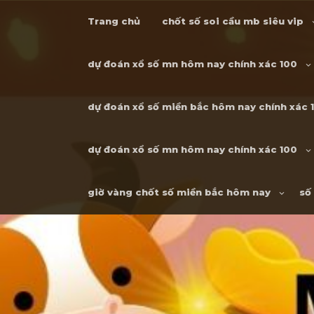
Trang chủ
chốt số soi cầu mb siêu vip
dự đoán xổ số mn hôm nay chính xác 100
dự đoán xổ số miền bắc hôm nay chính xác 
dự đoán xổ số mn hôm nay chính xác 100
giờ vàng chốt số miền bắc hôm nay
số