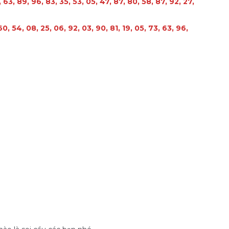
5, 63, 89, 96, 83, 35, 53, 05, 47, 87, 80, 58, 87, 92, 27,
60, 54, 08, 25, 06, 92, 03, 90, 81, 19, 05, 73, 63, 96,