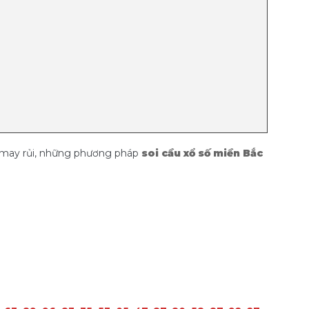
 tố may rủi, những phương pháp
soi cầu xổ số miền Bắc