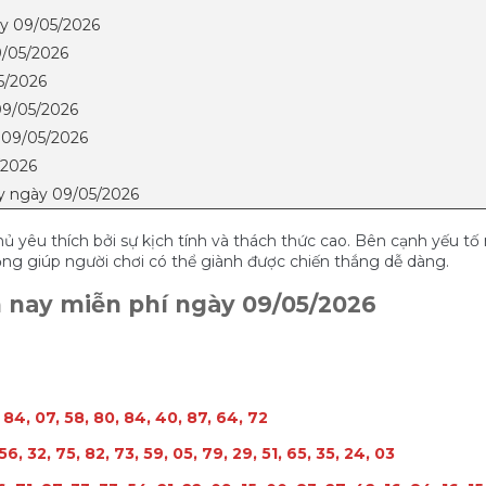
ày 09/05/2026
9/05/2026
5/2026
09/05/2026
 09/05/2026
/2026
y ngày 09/05/2026
ề thủ yêu thích bởi sự kịch tính và thách thức cao. Bên cạnh yếu
ọng giúp người chơi có thể giành được chiến thắng dễ dàng.
 nay miễn phí ngày 09/05/2026
 84, 07, 58, 80, 84, 40, 87, 64, 72
56, 32, 75, 82, 73, 59, 05, 79, 29, 51, 65, 35, 24, 03