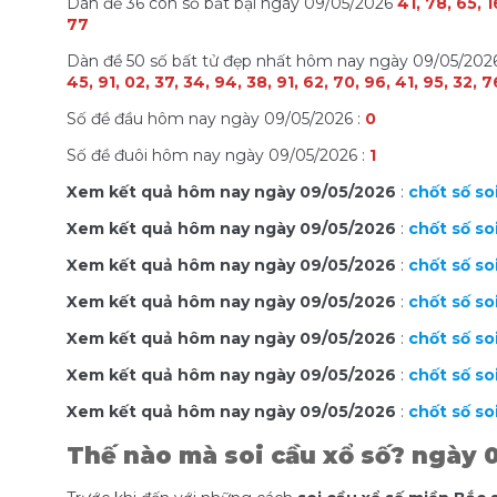
Dàn đề 36 con số bất bại ngày 09/05/2026
41, 78, 65, 1
77
Dàn đề 50 số bất tử đẹp nhất hôm nay ngày 09/05/202
45, 91, 02, 37, 34, 94, 38, 91, 62, 70, 96, 41, 95, 32, 
Số đề đầu hôm nay ngày 09/05/2026 :
0
Số đề đuôi hôm nay ngày 09/05/2026 :
1
Xem kết quả hôm nay ngày 09/05/2026
:
chốt số so
Xem kết quả hôm nay ngày 09/05/2026
:
chốt số so
Xem kết quả hôm nay ngày 09/05/2026
:
chốt số so
Xem kết quả hôm nay ngày 09/05/2026
:
chốt số so
Xem kết quả hôm nay ngày 09/05/2026
:
chốt số so
Xem kết quả hôm nay ngày 09/05/2026
:
chốt số so
Xem kết quả hôm nay ngày 09/05/2026
:
chốt số so
Thế nào mà soi cầu xổ số? ngày 