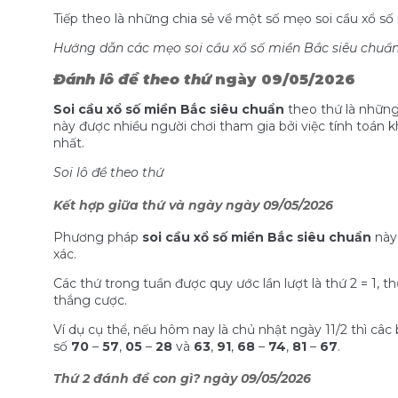
Tiếp theo là những chia sẻ về một số mẹo soi cầu xổ số
Hướng dẫn các mẹo soi cầu xổ số miền Bắc siêu chuẩn
Đánh lô đề theo thứ
ngày 09/05/2026
Soi cầu xổ số miền Bắc siêu chuẩn
theo thứ là những
này được nhiều người chơi tham gia bởi việc tính toán 
nhất.
Soi lô đề theo thứ
Kết hợp giữa thứ và ngày ngày 09/05/2026
Phương pháp
soi cầu xổ số miền Bắc siêu chuẩn
này 
xác.
Các thứ trong tuần được quy ước lần lượt là thứ 2 = 1, t
thắng cược.
Ví dụ cụ thể, nếu hôm nay là chủ nhật ngày 11/2 thì câc
số
70
–
57
,
05
–
28
và
63
,
91
,
68
–
74
,
81
–
67
.
Thứ 2 đánh đề con gì? ngày 09/05/2026