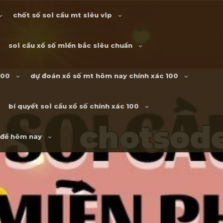
chốt số soi cầu mt siêu vip
soi cầu xổ số miền bắc siêu chuẩn
100
dự đoán xổ số mt hôm nay chính xác 100
bí quyết soi cầu xổ số chính xác 100
c
h
o
t
s
o
d
 đề hôm nay