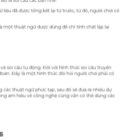
nào là soi cầu các bạn nhé.
iệu đã được tổng kết lại từ trước, từ đó, người chơi có
à một thuật ngữ được dùng để chỉ tính chất lặp lại
à soi cầu tự động. Đối với hình thức soi cầu truyền
oán. Đây là một hình thức đòi hỏi người chơi phải có
ác thuật ngữ phức tạp, sau đó sẽ đưa ra nhiều dự
 không am hiểu về công nghệ cũng vẫn có thể dùng các
6