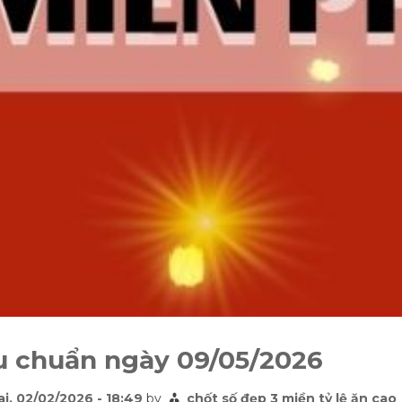
êu chuẩn ngày 09/05/2026
i, 02/02/2026 - 18:49
by
chốt số đẹp 3 miền tỷ lệ ăn cao