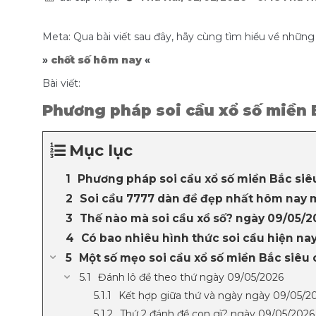
Meta: Qua bài viết sau đây, hãy cùng tìm hiểu về nhữ
»
chốt số hôm nay
«
Bài viết:
Phương pháp soi cầu xổ số miền 
Mục lục
Phương pháp soi cầu xổ số miền Bắc siê
Soi cầu 7777 dàn đề đẹp nhất hôm nay 
Thế nào mà soi cầu xổ số? ngày 09/05/
Có bao nhiêu hình thức soi cầu hiện na
Một số mẹo soi cầu xổ số miền Bắc siêu
Đánh lô đề theo thứ ngày 09/05/2026
Kết hợp giữa thứ và ngày ngày 09/05/2
Thứ 2 đánh đề con gì? ngày 09/05/2026