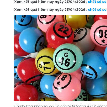
Xem kết quả hôm nay ngày 23/04/2026
:
chốt số so
Xem kết quả hôm nay ngày 23/04/2026
:
chốt số so
Có phương pháp soi cầu lô cho tỷ lệ thắng 100 % khôn