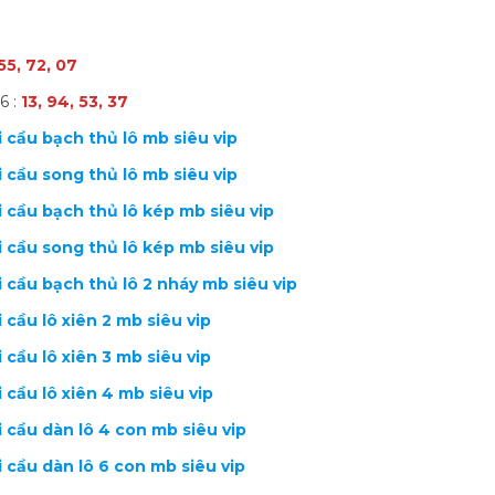
55, 72, 07
6 :
13, 94, 53, 37
i cầu bạch thủ lô mb siêu vip
i cầu song thủ lô mb siêu vip
i cầu bạch thủ lô kép mb siêu vip
i cầu song thủ lô kép mb siêu vip
i cầu bạch thủ lô 2 nháy mb siêu vip
i cầu lô xiên 2 mb siêu vip
i cầu lô xiên 3 mb siêu vip
i cầu lô xiên 4 mb siêu vip
i cầu dàn lô 4 con mb siêu vip
i cầu dàn lô 6 con mb siêu vip