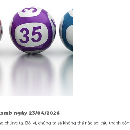
u xsmb ngày 23/04/2026
 cho chúng ta. Bởi vì, chúng ta sẽ không thể nào soi cầu thành c