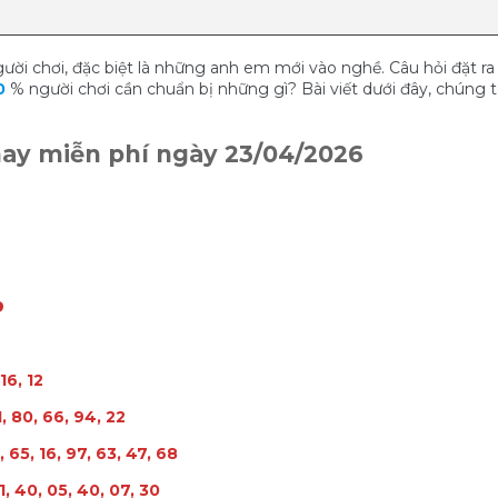
gười chơi, đặc biệt là những anh em mới vào nghề. Câu hỏi đặt ra 
0
% người chơi cần chuẩn bị những gì? Bài viết dưới đây, chúng tô
nay miễn phí ngày 23/04/2026
9
16, 12
1, 80, 66, 94, 22
, 65, 16, 97, 63, 47, 68
91, 40, 05, 40, 07, 30