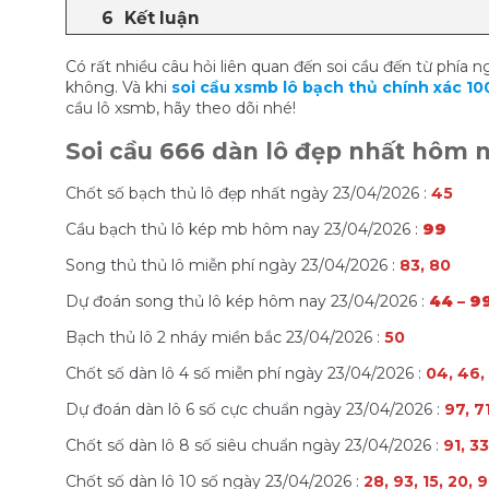
Kết luận
Có rất nhiều câu hỏi liên quan đến soi cầu đến từ phía n
không. Và khi
soi cầu xsmb lô bạch thủ chính xác 10
cầu lô xsmb, hãy theo dõi nhé!
Soi cầu 666 dàn lô đẹp nhất hôm 
Chốt số bạch thủ lô đẹp nhất ngày 23/04/2026 :
45
Cầu bạch thủ lô kép mb hôm nay 23/04/2026 :
99
Song thủ thủ lô miễn phí ngày 23/04/2026 :
83, 80
Dự đoán song thủ lô kép hôm nay 23/04/2026 :
44 – 9
Bạch thủ lô 2 nháy miền bắc 23/04/2026 :
50
Chốt số dàn lô 4 số miễn phí ngày 23/04/2026 :
04, 46, 
Dự đoán dàn lô 6 số cực chuẩn ngày 23/04/2026 :
97, 7
Chốt số dàn lô 8 số siêu chuẩn ngày 23/04/2026 :
91, 33
Chốt số dàn lô 10 số ngày 23/04/2026 :
28, 93, 15, 20, 