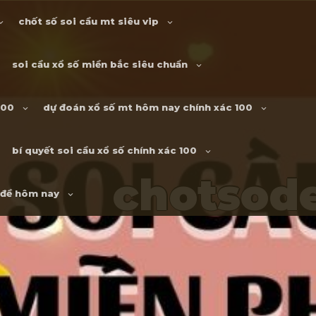
chốt số soi cầu mt siêu vip
soi cầu xổ số miền bắc siêu chuẩn
100
dự đoán xổ số mt hôm nay chính xác 100
bí quyết soi cầu xổ số chính xác 100
c
h
o
t
s
o
d
 đề hôm nay