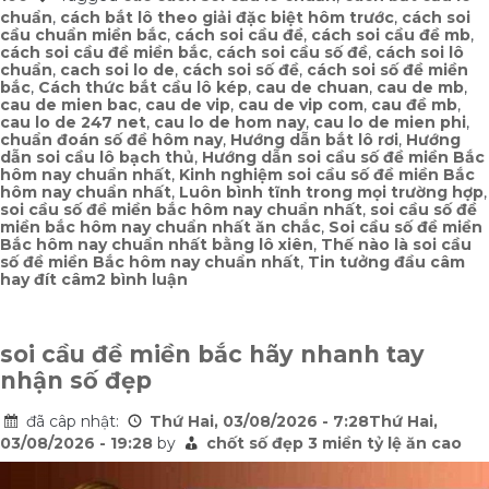
chuẩn
,
cách bắt lô theo giải đặc biệt hôm trước
,
cách soi
cầu chuẩn miền bắc
,
cách soi cầu đề
,
cách soi cầu đề mb
,
cách soi cầu đề miền bắc
,
cách soi cầu số đề
,
cách soi lô
chuẩn
,
cach soi lo de
,
cách soi số đề
,
cách soi số đề miền
bắc
,
Cách thức bắt cầu lô kép
,
cau de chuan
,
cau de mb
,
cau de mien bac
,
cau de vip
,
cau de vip com
,
cau đề mb
,
cau lo de 247 net
,
cau lo de hom nay
,
cau lo de mien phi
,
chuẩn đoán số đề hôm nay
,
Hướng dẫn bắt lô rơi
,
Hướng
dẫn soi cầu lô bạch thủ
,
Hướng dẫn soi cầu số đề miền Bắc
hôm nay chuẩn nhất
,
Kinh nghiệm soi cầu số đề miền Bắc
hôm nay chuẩn nhất
,
Luôn bình tĩnh trong mọi trường hợp
,
soi cầu số đề miền bắc hôm nay chuẩn nhất
,
soi cầu số đề
miền bắc hôm nay chuẩn nhất ăn chắc
,
Soi cầu số đề miền
Bắc hôm nay chuẩn nhất bằng lô xiên
,
Thế nào là soi cầu
số đề miền Bắc hôm nay chuẩn nhất
,
Tin tưởng đầu câm
ở
hay đít câm
2 bình luận
soi
cầu
số
đề
soi cầu đề miền bắc hãy nhanh tay
miền
nhận số đẹp
bắc
hôm
nay
đã câp nhật:
Thứ Hai, 03/08/2026 - 7:28Thứ Hai,
chuẩn
03/08/2026 - 19:28
by
chốt số đẹp 3 miền tỷ lệ ăn cao
nhất
ăn
chắc