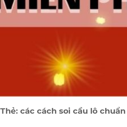
Skip
to
Thẻ:
các cách soi cầu lô chuẩn
content