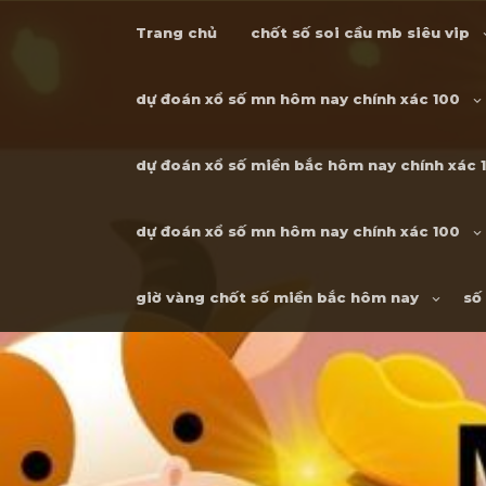
Trang chủ
chốt số soi cầu mb siêu vip
dự đoán xổ số mn hôm nay chính xác 100
dự đoán xổ số miền bắc hôm nay chính xác 
dự đoán xổ số mn hôm nay chính xác 100
giờ vàng chốt số miền bắc hôm nay
số