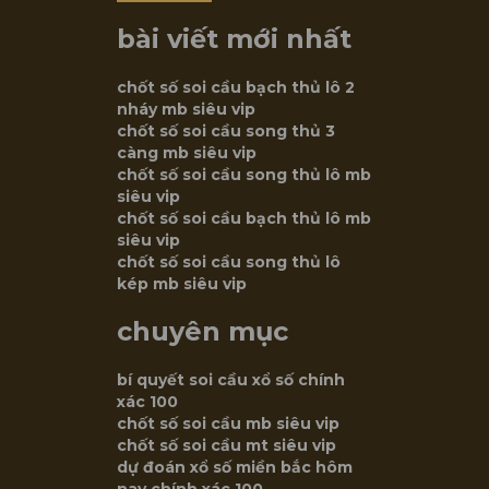
bài viết mới nhất
chốt số soi cầu bạch thủ lô 2
nháy mb siêu vip
chốt số soi cầu song thủ 3
càng mb siêu vip
chốt số soi cầu song thủ lô mb
siêu vip
chốt số soi cầu bạch thủ lô mb
siêu vip
chốt số soi cầu song thủ lô
kép mb siêu vip
chuyên mục
bí quyết soi cầu xổ số chính
xác 100
chốt số soi cầu mb siêu vip
chốt số soi cầu mt siêu vip
dự đoán xổ số miền bắc hôm