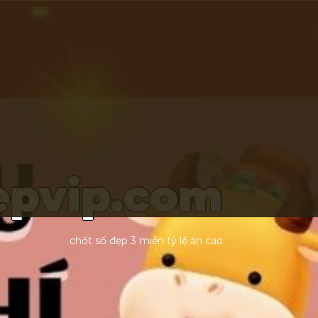
e
p
v
i
p
.
c
o
m
c
h
ố
t
s
ố
đ
ẹ
p
3
m
i
ề
n
t
ỷ
l
ệ
ă
n
c
a
o