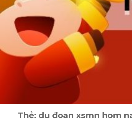
Skip
to
Thẻ:
du đoan xsmn hom n
content