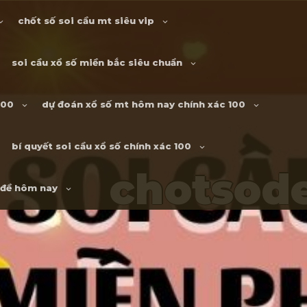
chốt số soi cầu mt siêu vip
soi cầu xổ số miền bắc siêu chuẩn
100
dự đoán xổ số mt hôm nay chính xác 100
bí quyết soi cầu xổ số chính xác 100
c
h
o
t
s
o
d
 đề hôm nay