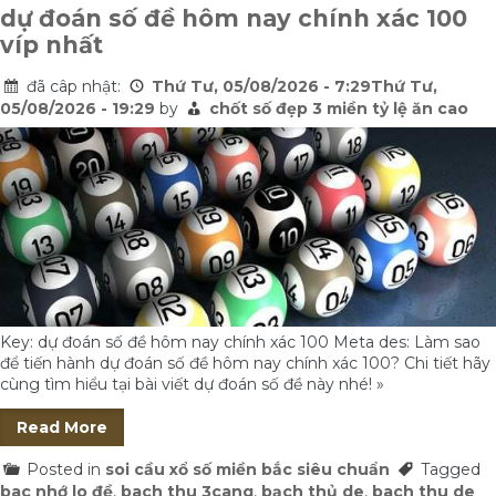
dự đoán số đề hôm nay chính xác 100
víp nhất
đã câp nhật:
Thứ Tư, 05/08/2026 - 7:29Thứ Tư,
05/08/2026 - 19:29
by
chốt số đẹp 3 miền tỷ lệ ăn cao
Key: dự đoán số đề hôm nay chính xác 100 Meta des: Làm sao
để tiến hành dự đoán số đề hôm nay chính xác 100? Chi tiết hãy
cùng tìm hiểu tại bài viết dự đoán số đề này nhé! »
Read More
Posted in
soi cầu xổ số miền bắc siêu chuẩn
Tagged
bac nhớ lo đề
,
bach thu 3cang
,
bạch thủ de
,
bach thu de