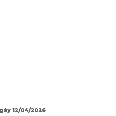
ngày 12/04/2026