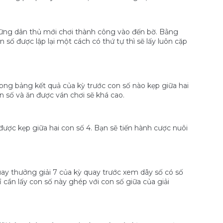
ững dân thủ mới chơi thành công vào đến bờ. Bằng
ố được lập lại một cách có thứ tự thì sẽ lấy luôn cặp
ong bảng kết quả của kỳ trước con số nào kẹp giữa hai
on số và ăn được ván chơi sẽ khá cao.
được kẹp giữa hai con số 4. Bạn sẽ tiến hành cược nuôi
y thưởng giải 7 của kỳ quay trước xem dãy số có số
 cần lấy con số này ghép với con số giữa của giải