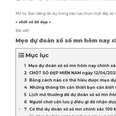
Mô tả: Bạn đang do dự trong việc lựa chọn một dãy số 
»
chốt số đề đẹp
«
Bài viết:
Mẹo dự đoán xổ số mn hôm nay ch
Mục lục
Mẹo dự đoán xổ số mn hôm nay chính xác
CHỐT SỐ ĐẸP MIỀN NAM ngày 12/04/202
Bằng cách nào có thể hiểu được mẹo dự
Những thông tin cần thiết bạn cần biết
Lịch mở thưởng để dự đoán xổ số mn hô
Người chơi cần lưu ý điều gì để nhận đ
Có thể dự đoán xổ số mn chính xác 100