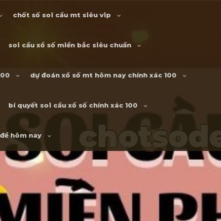
chốt số soi cầu mt siêu vip
soi cầu xổ số miền bắc siêu chuẩn
100
dự đoán xổ số mt hôm nay chính xác 100
bí quyết soi cầu xổ số chính xác 100
c
h
o
t
s
o
d
 đề hôm nay