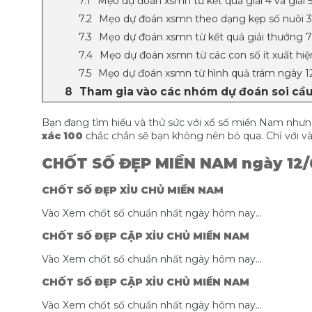
Mẹo dự đoán xsmn từ kết quả giải 4 và giải 
Mẹo dự đoán xsmn theo dạng kẹp số nuôi 3
Mẹo dự đoán xsmn từ kết quả giải thưởng 
Mẹo dự đoán xsmn từ các con số ít xuất hi
Mẹo dự đoán xsmn từ hình quả trám ngày 1
Tham gia vào các nhóm dự đoán soi cầ
Bạn đang tìm hiểu và thử sức với xổ số miền Nam nhưng
xác 100
chắc chắn sẽ bạn không nên bỏ qua. Chỉ với và
CHỐT SỐ ĐẸP MIỀN NAM ngày 12/
CHỐT SỐ ĐẸP XỈU CHỦ MIỀN NAM
Vào Xem chốt số chuẩn nhất ngày hôm nay…
CHỐT SỐ ĐẸP CẶP XỈU CHỦ MIỀN NAM
Vào Xem chốt số chuẩn nhất ngày hôm nay…
CHỐT SỐ ĐẸP CẶP XỈU CHỦ MIỀN NAM
Vào Xem chốt số chuẩn nhất ngày hôm nay…