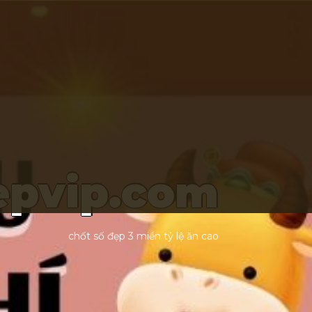
e
p
v
i
p
.
c
o
m
c
h
ố
t
s
ố
đ
ẹ
p
3
m
i
ề
n
t
ỷ
l
ệ
ă
n
c
a
o