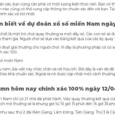
 xác, bạn cũng cần phải có một lượng kiến thức nền. Bạn có th
n nào cũng có thể cung cấp thông tin chuẩn xác đến với bạn. Tại đ
ính xác và tốt nhất.
ần biết về dự đoán xổ số miền Nam ngà
hất là một trò chơi quay thưởng ra một dãy số. Các con số sẽ đ
 tham gia. Người chơi sẽ dựa vào bảng kết quả của các kỳ quay t
lệ đoạt giải thưởng cho người chơi. Vì đây là phương pháp có cơ 
h xác 100.
ổ số miền Nam
năm, bài viết này chắc chắn sẽ rất hữu ích. Bởi đây là vấn đề đ
o khá chuẩn xác. Ngoài ra nó được cập nhật một cách thường x
ố mn hôm nay chính xác 100% ngày 12/
n Nam chỉ có 21 nhà đài phát hành. Việc quay thưởng kết quả cũn
ịch mở thưởng sẽ là khung giờ từ 16 giờ 15 phút đến 16 giờ 35 p
như sau: thứ 2 đài Kiên Giang, Lâm Đồng, Tiền Giang. Thứ 3 là 