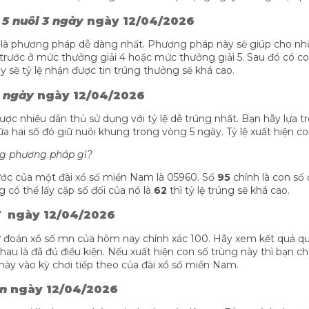
 5 nuôi 3 ngày
ngày 12/04/2026
là phương pháp dễ dàng nhất. Phương pháp này sẽ giúp cho nh
ước ở mức thưởng giải 4 hoặc mức thưởng giải 5. Sau đó có con s
y sẽ tỷ lệ nhận được tin trúng thưởng sẽ khá cao.
3 ngày
ngày 12/04/2026
nhiều dân thủ sử dụng với tỷ lệ dễ trúng nhất. Bạn hãy lựa tr
giữa hai số đó giữ nuôi khung trong vòng 5 ngày. Tỷ lệ xuất hiện c
g phương pháp gì?
rước của một đài xổ số miền Nam là 05960. Số
95
chính là con số 
 có thể lấy cặp số đối của nó là
62
thì tỷ lệ trúng sẽ khá cao.
7
ngày 12/04/2026
 đoán xổ số mn của hôm nay chính xác 100. Hãy xem kết quả qua
au là đã đủ điều kiện. Nếu xuất hiện con số trùng này thì bạn chỉ
 này vào kỳ chơi tiếp theo của đài xổ số miền Nam.
ện
ngày 12/04/2026