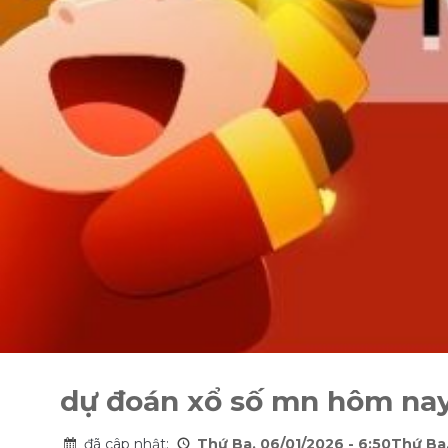
Skip
to
dự đoán xổ số mn hôm nay
content
đã câp nhật:
Thứ Ba, 06/01/2026 - 6:50Thứ Ba,