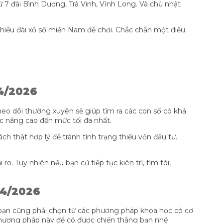
hứ 7 đài Bình Dương, Trà Vinh, Vĩnh Long. Và chủ nhật
nhiều đài xổ số miền Nam để chơi. Chắc chắn một điều
04/2026
theo dõi thường xuyên sẽ giúp tìm ra các con số có khả
ợc nâng cao đến mức tối đa nhất.
 thật hợp lý để tránh tình trạng thiếu vốn đầu tư.
o. Tuy nhiên nếu bạn cứ tiếp tục kiên trì, tìm tòi,
04/2026
g bạn cũng phải chọn từ các phương pháp khoa học có cơ
phương pháp này để có được chiến thắng bạn nhé.