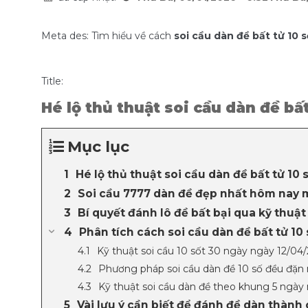
Meta des: Tìm hiểu về cách
soi cầu dàn đề bất tử 10 s
Title:
Hé lộ thủ thuật soi cầu dàn đề bấ
Mục lục
Hé lộ thủ thuật soi cầu dàn đề bất tử 10
Soi cầu 7777 dàn đề đẹp nhất hôm nay 
Bí quyết đánh lô đề bất bại qua kỹ thuậ
Phân tích cách soi cầu dàn đề bất tử 1
Kỹ thuật soi cầu 10 sốt 30 ngày ngày 12/04
Phương pháp soi cầu dàn đề 10 số đều đặn
Kỹ thuật soi cầu dàn đề theo khung 5 ngày
Vài lưu ý cần biết để đánh đề dàn thàn