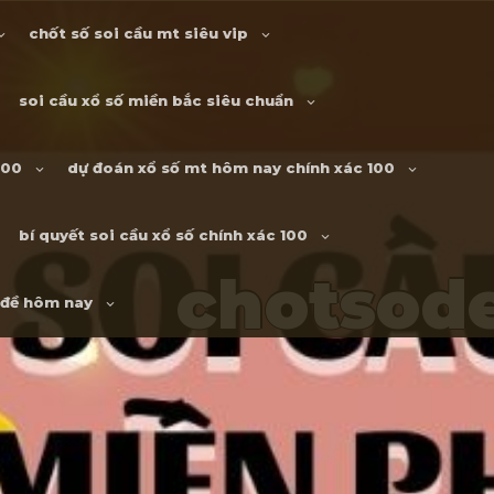
chốt số soi cầu mt siêu vip
soi cầu xổ số miền bắc siêu chuẩn
100
dự đoán xổ số mt hôm nay chính xác 100
bí quyết soi cầu xổ số chính xác 100
c
h
o
t
s
o
d
 đề hôm nay