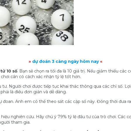
»
dự đoán 3 càng ngày hôm nay
«
tử 10 số
. Bạn sẽ chọn ra tối đa là 10 giá trị. Nếu giảm thiểu cá
hơi cần có cách xác nhận tỷ lệ tốt hơn.
ư. Người chơi được tiếp tục khai thác thông qua các chỉ số. Lợi 
hải là điều đơn giản và dễ dàng.
dự đoan. Anh em có thể theo sát các cặp số này. Đồng thời đưa ra
ệu nghiên cứu. Hãy chú ý 79% tỷ lệ đầu tư của trò chơi. Các cơ
người tham gia.