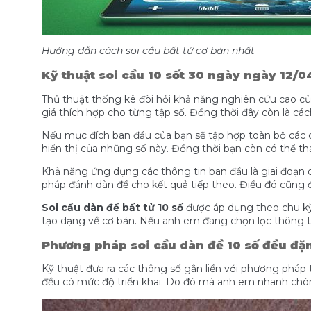
Hướng dẫn cách soi cầu bất tử cơ bản nhất
Kỹ thuật soi cầu 10 sốt 30 ngày ngày 12/
Thủ thuật thống kê đòi hỏi khả năng nghiên cứu cao của
giá thích hợp cho từng tập số. Đồng thời đây còn là các
Nếu mục đích ban đầu của bạn sẽ tập hợp toàn bộ các 
hiển thị của những số này. Đồng thời bạn còn có thể th
Khả năng ứng dụng các thông tin ban đầu là giai đoạn
pháp đánh dàn đề cho kết quả tiếp theo. Điều đó cũng 
Soi cầu dàn đề bất tử 10 số
được áp dụng theo chu kỳ
tạo dạng về cơ bản. Nếu anh em đang chọn lọc thông tin
Phương pháp soi cầu dàn đề 10 số đều đặ
Kỹ thuật đưa ra các thông số gắn liền với phương pháp t
đều có mức độ triển khai. Do đó mà anh em nhanh chón