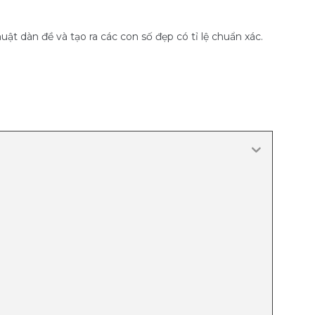
t dàn đề và tạo ra các con số đẹp có tỉ lệ chuẩn xác.