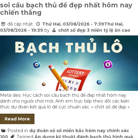
soi cầu bạch thủ đề đẹp nhất hôm nay
chiến thắng
đã câp nhật:
Thứ Hai, 03/08/2026 - 7:39Thứ Hai,
03/08/2026 - 19:39
by
chốt số đẹp 3 miền tỷ lệ ăn cao
Meta des: Học cách soi cầu bạch thủ đề đẹp nhất hôm nay
dành cho người chơi mới. Anh em trực tiếp theo dõi các kiến
thức dự đoán kết quả lô đề cực chuẩn xác. » chốt số đề đẹp «
Read More
Posted in
dự đoán xổ số miền bắc hôm nay chính xác
100
Tagged
Áp dụng kỹ thuật đánh bạch thủ hình quả