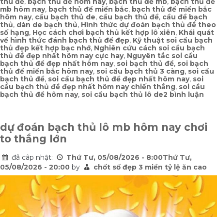
thu đề
,
bạch thủ đề hôm nay
,
bạch thủ đề mb
,
bạch thủ đề
mb hôm nay
,
bạch thủ đề miền bắc
,
bạch thủ đề miền bắc
hôm nay
,
cầu bạch thủ de
,
cầu bạch thủ đề
,
cầu đề bạch
thủ
,
dàn de bạch thủ
,
Hình thức dự đoán bạch thủ đề theo
số hạng
,
Học cách chơi bạch thủ kết hợp lô xiên
,
Khái quát
về hình thức đánh bạch thủ đề đẹp
,
Kỹ thuật soi cầu bạch
thủ đẹp kết hợp bạc nhớ
,
Nghiên cứu cách soi cầu bạch
thủ đề đẹp nhất hôm nay cực hay
,
Nguyên tắc soi cầu
bạch thủ đề đẹp nhất hôm nay
,
soi bạch thủ đề
,
soi bạch
thủ đề miền bắc hôm nay
,
soi cầu bạch thủ 3 càng
,
soi cầu
bạch thủ đề
,
soi cầu bạch thủ đề đẹp nhất hôm nay
,
soi
cầu bạch thủ đề đẹp nhất hôm nay chiến thắng
,
soi cầu
ở
bạch thủ đề hôm nay
,
soi cầu bạch thủ lô de
2 bình luận
soi
cầu
bạ
thủ
dự đoán bạch thủ lô mb hôm nay chơi
đề
to thắng lớn
đẹ
nhấ
hô
đã câp nhật:
Thứ Tư, 05/08/2026 - 8:00Thứ Tư,
nay
05/08/2026 - 20:00
by
chốt số đẹp 3 miền tỷ lệ ăn cao
chi
thắ