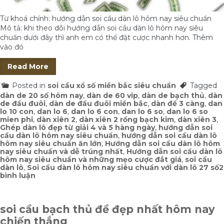
Từ khoá chính: hướng dẫn soi cầu dàn lô hôm nay siêu chuẩn
Mô tả: khi theo dõi hướng dẫn soi cầu dàn lô hôm nay siêu
chuẩn dưới đây thì anh em có thể đặt cược nhanh hơn. Thêm
vào đó
Read More
Posted in
soi cầu xổ số miền bắc siêu chuẩn
Tagged
dàn de 20 số hôm nay
,
dàn de 60 vip
,
dàn de bạch thủ
,
dàn
de đầu đuôi
,
dàn de đầu đuôi miền bắc
,
dàn đề 3 càng
,
dan
lo 10 con
,
dan lo 6
,
dan lo 6 con
,
dan lo 6 so
,
dan lo 6 so
mien phi
,
dàn xiên 2
,
dàn xiên 2 rồng bạch kim
,
dàn xiên 3
,
Ghép dàn lô đẹp từ giải 4 và 5 hàng ngày
,
hướng dẫn soi
cầu dàn lô hôm nay siêu chuẩn
,
hướng dẫn soi cầu dàn lô
hôm nay siêu chuẩn ăn lớn
,
Hướng dẫn soi cầu dàn lô hôm
nay siêu chuẩn và dễ trúng nhất
,
Hướng dẫn soi cầu dàn lô
hôm nay siêu chuẩn và những mẹo cược đắt giá
,
soi cầu
dàn lô
,
Soi cầu dàn lô hôm nay siêu chuẩn với dàn lô 27 số
2
ở
bình luận
hướng
dẫn
soi
cầu
soi cầu bạch thủ đề đẹp nhất hôm nay
dàn
chiến thắng
lô