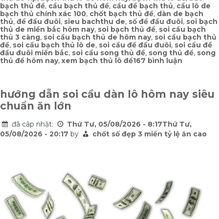
bạch thủ đề
,
cầu bạch thủ đề
,
cầu đề bạch thủ
,
cầu lô de
bạch thủ chính xác 100
,
chốt bạch thủ đề
,
dàn de bạch
thủ
,
đề đầu đuôi
,
sieu bachthu de
,
số đề đầu đuôi
,
soi bạch
thủ de miền bắc hôm nay
,
soi bạch thủ đề
,
soi cầu bạch
thủ 3 càng
,
soi cầu bạch thủ de hôm nay
,
soi cầu bạch thủ
đề
,
soi cầu bạch thủ lô de
,
soi cầu đề đầu đuôi
,
soi cầu đề
đầu đuôi miền bắc
,
soi cầu song thủ đề
,
song thủ đề
,
song
ở
thủ đề hôm nay
,
xem bạch thủ lô đề
167 bình luận
chốt
số
soi
cầu
hướng dẫn soi cầu dàn lô hôm nay siêu
song
chuẩn ăn lớn
thủ
đề
mb
đã câp nhật:
Thứ Tư, 05/08/2026 - 8:17Thứ Tư,
siêu
05/08/2026 - 20:17
by
chốt số đẹp 3 miền tỷ lệ ăn cao
vip