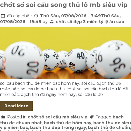
chốt số soi cầu song thủ lô mb siêu vip
đã câp nhật:
Thứ Sáu, 07/08/2026 - 7:49Thứ Sáu,
07/08/2026 - 19:49
by
chốt số đẹp 3 miền tỷ lệ ăn cao
soi cau bach thu de mien bac hom nay, soi cầu bạch thủ đề
miền bắc, soi cau lo de bach thu chot so, soi cầu bạch thủ lô đề
miền bắc, bạch thủ đề ngày hôm nay, soi cầu lô đề
Read More
Posted in
chốt số soi cầu mb siêu vip
Tagged
bach
thu de chuan nhat
,
bạch thủ de hôm nay
,
bach thu de sieu
vip mien bac
,
bach thu dep trong ngay
,
bạch thủ đề chuẩn
,