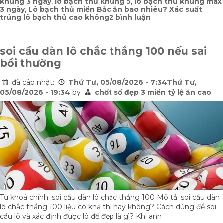
khung 3 ngày
,
lô bạch thủ khung 5
,
lô bạch thủ khung max
3 ngày
,
Lô bạch thủ miền Bắc ăn bao nhiêu? Xác suất
ở
trúng lô bạch thủ cao không
2 bình luận
dự
đoán
bạch
thủ
soi cầu dàn lô chắc thắng 100 nếu sai
lô
bồi thường
mb
hôm
nay
đã câp nhật:
Thứ Tư, 05/08/2026 - 7:34Thứ Tư,
chơi
05/08/2026 - 19:34
by
chốt số đẹp 3 miền tỷ lệ ăn cao
to
thắng
lớn
Từ khoá chính: soi cầu dàn lô chắc thắng 100 Mô tả: soi cầu dàn
lô chắc thắng 100 liệu có khả thi hay không? Cách dùng để soi
cầu lô và xác định được lô đề đẹp là gì? Khi anh