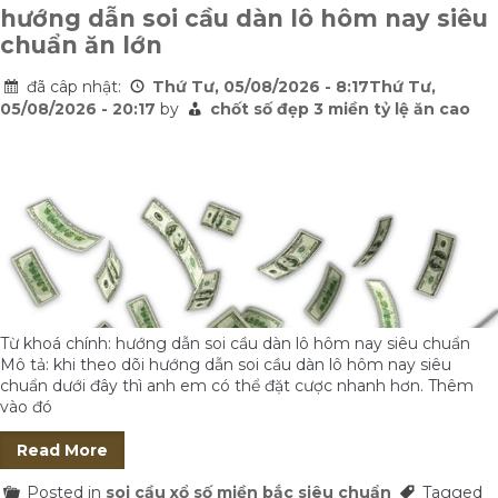
hướng dẫn soi cầu dàn lô hôm nay siêu
chuẩn ăn lớn
đã câp nhật:
Thứ Tư, 05/08/2026 - 8:17Thứ Tư,
05/08/2026 - 20:17
by
chốt số đẹp 3 miền tỷ lệ ăn cao
Từ khoá chính: hướng dẫn soi cầu dàn lô hôm nay siêu chuẩn
Mô tả: khi theo dõi hướng dẫn soi cầu dàn lô hôm nay siêu
chuẩn dưới đây thì anh em có thể đặt cược nhanh hơn. Thêm
vào đó
Read More
Posted in
soi cầu xổ số miền bắc siêu chuẩn
Tagged