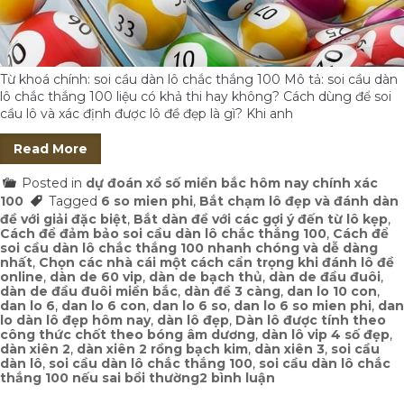
Từ khoá chính: soi cầu dàn lô chắc thắng 100 Mô tả: soi cầu dàn
lô chắc thắng 100 liệu có khả thi hay không? Cách dùng để soi
cầu lô và xác định được lô đề đẹp là gì? Khi anh
Read More
Posted in
dự đoán xổ số miền bắc hôm nay chính xác
100
Tagged
6 so mien phi
,
Bắt chạm lô đẹp và đánh dàn
đề với giải đặc biệt
,
Bắt dàn đề với các gợi ý đến từ lô kẹp
,
Cách để đảm bảo soi cầu dàn lô chắc thắng 100
,
Cách để
soi cầu dàn lô chắc thắng 100 nhanh chóng và dễ dàng
nhất
,
Chọn các nhà cái một cách cẩn trọng khi đánh lô đề
online
,
dàn de 60 vip
,
dàn de bạch thủ
,
dàn de đầu đuôi
,
dàn de đầu đuôi miền bắc
,
dàn đề 3 càng
,
dan lo 10 con
,
dan lo 6
,
dan lo 6 con
,
dan lo 6 so
,
dan lo 6 so mien phi
,
dan
lo dàn lô đẹp hôm nay
,
dàn lô đẹp
,
Dàn lô được tính theo
công thức chốt theo bóng âm dương
,
dàn lô vip 4 số đẹp
,
dàn xiên 2
,
dàn xiên 2 rồng bạch kim
,
dàn xiên 3
,
soi cầu
dàn lô
,
soi cầu dàn lô chắc thắng 100
,
soi cầu dàn lô chắc
ở
thắng 100 nếu sai bồi thường
2 bình luận
soi