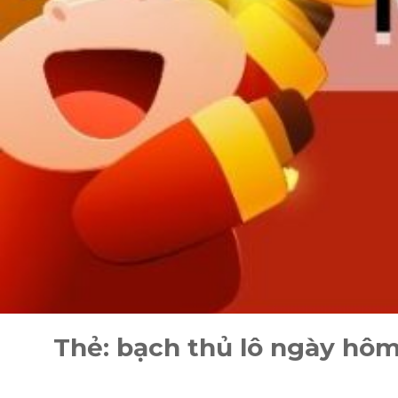
Skip
to
Thẻ:
bạch thủ lô ngày hô
content