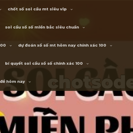
chốt số soi cầu mt siêu vip
soi cầu xổ số miền bắc siêu chuẩn
100
dự đoán xổ số mt hôm nay chính xác 100
bí quyết soi cầu xổ số chính xác 100
c
h
o
t
s
o
d
 đề hôm nay