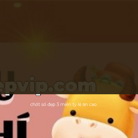
e
p
v
i
p
.
c
o
m
c
h
ố
t
s
ố
đ
ẹ
p
3
m
i
ề
n
t
ỷ
l
ệ
ă
n
c
a
o