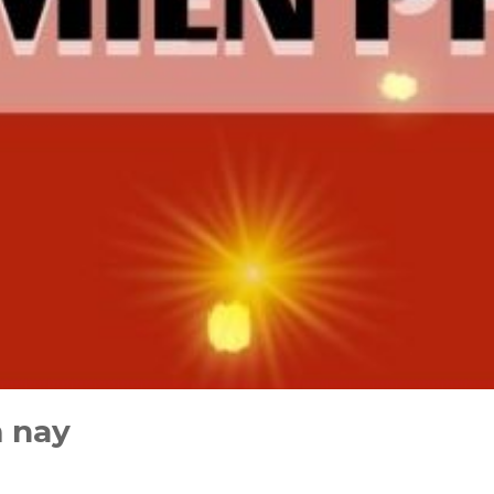
m nay