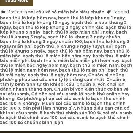
Read More
Posted in
soi cầu xổ số miền bắc siêu chuẩn
Tagged
bạch thủ lô kép hôm nay
,
bạch thủ lô kép khung 1 ngày
,
bạch thủ lô kép khung 10 ngày
,
bạch thủ lô kép khung 2
ngày
,
bạch thủ lô kép khung 2 ngày chính xác
,
bạch thủ lô
kép khung 5 ngày
,
bạch thủ lô kép miễn phí 1 ngày
,
bạch
thủ lô khung 3 ngày
,
bạch thủ lô khung 3 ngày chuẩn
,
bạch thủ lô khung 3 ngày chuẩn 100
,
bạch thủ lô khung 3
ngày miễn phí
,
bạch thủ lô khung 3 ngày tuyệt đối
,
bạch
thủ lô khung 5 ngày
,
bạch thủ lô mb hôm nay
,
bạch thủ lô
miền bắc
,
bạch thủ lô miền bắc hôm nay
,
bạch thủ lô miền
bắc miễn phí
,
bạch thủ lô miền bắc miễn phí hôm nay
,
bạch
thủ lô miền bắc ngày hôm nay
,
bạch thủ lô miền nam
,
bạch
thủ lô miền nam hôm nay
,
bạch thủ lô miễn phí
,
bạch thủ
lô mỗi ngày
,
bạch thủ lô ngày hôm nay
,
Chuẩn bị những
phương pháp soi cầu cho tỷ lệ thắng cao nhất
,
Chuẩn bị
tâm lý bình tĩnh tự tin khi soi cầu
,
Chuẩn bị vốn chơi lớn
đánh nhanh thắng gọn
,
Chuẩn bị vốn kiến thức cơ bản về
soi cầu xsmb
,
Có nên soi cầu xsmb lô bạch thủ online hay
không
,
Có phương pháp soi cầu xsmb lô bạch thủ chính
xác 100 % không?
,
Muốn soi cầu xsmb lô bạch thủ chính
xác 100 % cần phải làm những gì?
,
Những điều bạn cần có
khi soi cầu xsmb lô bạch thủ chính xác 100 %
,
soi cầu xsmb
lô bạch thủ chính xác 100
,
soi cầu xsmb lô bạch thủ chính
ở
xác 100 số chuẩn
2 bình luận
soi
cầu