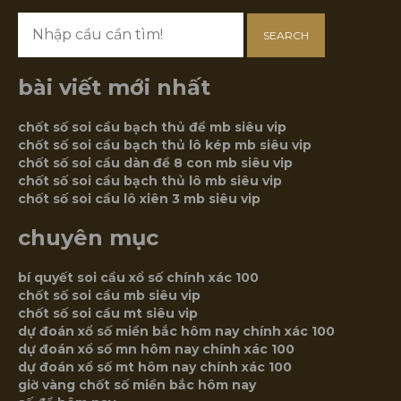
xsmb
lô
SEARCH
bạch
thủ
chính
xác
bài viết mới nhất
100
số
chuẩn
chốt số soi cầu bạch thủ đề mb siêu vip
chốt số soi cầu bạch thủ lô kép mb siêu vip
chốt số soi cầu dàn đề 8 con mb siêu vip
chốt số soi cầu bạch thủ lô mb siêu vip
chốt số soi cầu lô xiên 3 mb siêu vip
chuyên mục
bí quyết soi cầu xổ số chính xác 100
chốt số soi cầu mb siêu vip
chốt số soi cầu mt siêu vip
dự đoán xổ số miền bắc hôm nay chính xác 100
dự đoán xổ số mn hôm nay chính xác 100
dự đoán xổ số mt hôm nay chính xác 100
giờ vàng chốt số miền bắc hôm nay