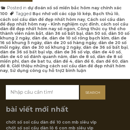
Posted in
dự đoán xổ số miền bắc hôm nay chính xác
100
Tagged
Bạc nhớ với các cặp lô kép
,
Bạch thủ lô
,
cách soi cầu dàn đề đẹp nhất hôm nay
,
Cách soi cầu dàn
đề đẹp nhất hôm nay - Kinh nghiệm cực đỉnh
,
cách soi cầu
dàn đề đẹp nhất hôm nay số ngon
,
Công thức cụ thể cho
thành viên nắm bắt
,
dàn 36 số bất bại
,
dàn 50 số
,
dàn 50 số
khung 2 ngày
,
dàn de
,
dàn de 10 số rồng bạch kim
,
dàn de
16 số khung 5 ngày
,
dàn de 20 số hàng ngày
,
dàn de 20 số
mỗi ngày
,
dàn de 30 số khung 2 ngày
,
dàn de 36 số bất bại
,
dàn de 36 số bất bại vip
,
dàn de 36 số vip
,
dàn de 40 số
,
dàn de 40 số đánh quanh năm
,
dàn de 8 số
,
dàn de 8 số
miền phí
,
dan de bat tu
,
dàn đề 4
,
dàn đề 6
,
dan đề 60
,
dàn
đề 8
,
Giới thiệu những cách soi cầu dàn đề đẹp nhất hôm
ở
nay
,
Sử dụng công cụ hỗ trợ
2 bình luận
cách
soi
cầu
dàn
SEARCH
đề
đẹp
nhất
hôm
bài viết mới nhất
nay
số
ngon
chốt số soi cầu dàn đề 10 con mb siêu vip
chốt số soi cầu dàn lô 6 con mb siêu vip