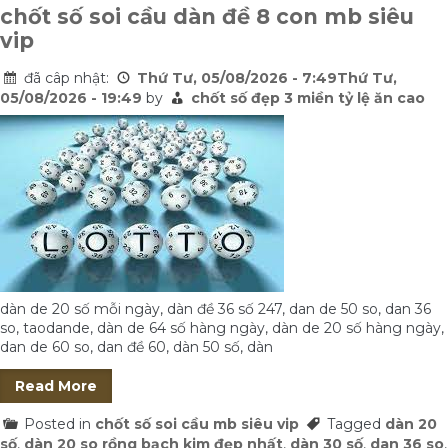
chốt số soi cầu dàn đề 8 con mb siêu
vip
đã câp nhật:
Thứ Tư, 05/08/2026 - 7:49Thứ Tư,
05/08/2026 - 19:49
by
chốt số đẹp 3 miền tỷ lệ ăn cao
dàn de 20 số mỗi ngày, dàn đề 36 số 247, dan de 50 so, dan 36
so, taodande, dàn de 64 số hàng ngày, dàn de 20 số hàng ngày,
dan de 60 so, dan đề 60, dàn 50 số, dàn
Read More
Posted in
chốt số soi cầu mb siêu vip
Tagged
dàn 20
số
,
dàn 20 so rồng bạch kim đẹp nhất
,
dàn 30 số
,
dan 36 so
,