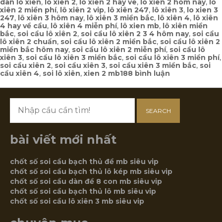
dan lo xien
,
lo xiên 2
,
lo xien 2 hay ve
,
lô xiên 2 hôm nay
,
lô
xiên 2 miền phí
,
lô xiên 2 vip
,
lô xiên 247
,
lô xiên 3
,
lo xien 3
247
,
lô xiên 3 hôm nay
,
lô xiên 3 miền bắc
,
lô xiên 4
,
lô xiên
4 hay về cầu
,
lô xiên 4 miễn phí
,
lô xien mb
,
lô xiên miền
bắc
,
soi cầu lô xiên 2
,
soi cầu lô xiên 2 3 4 hôm nay
,
soi cầu
lô xiên 2 chuẩn
,
soi cầu lô xiên 2 miền bắc
,
soi cầu lô xiên 2
miền bắc hôm nay
,
soi cầu lô xiên 2 miễn phí
,
soi cầu lô
xiên 3
,
soi cầu lô xiên 3 miền bắc
,
soi cầu lô xiên 3 miền phí
,
soi cầu xiên 2
,
soi cầu xiên 3
,
soi cầu xiên 3 miền bắc
,
soi
ở
cầu xiên 4
,
soi lô xiên
,
xien 2 mb
188 bình luận
chốt
số
soi
cầu
SEARCH
lô
xiên
4
mb
bài viết mới nhất
siêu
vip
chốt số soi cầu bạch thủ đề mb siêu vip
chốt số soi cầu bạch thủ lô kép mb siêu vip
chốt số soi cầu dàn đề 8 con mb siêu vip
chốt số soi cầu bạch thủ lô mb siêu vip
chốt số soi cầu lô xiên 3 mb siêu vip