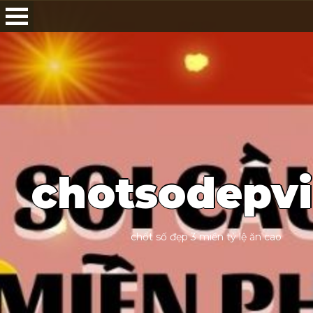
c
h
o
t
s
o
d
e
p
v
i
c
h
ố
t
s
ố
đ
ẹ
p
3
m
i
ề
n
t
ỷ
l
ệ
ă
n
c
a
o