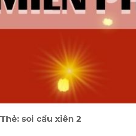
Skip
to
Thẻ:
soi cầu xiên 2
content