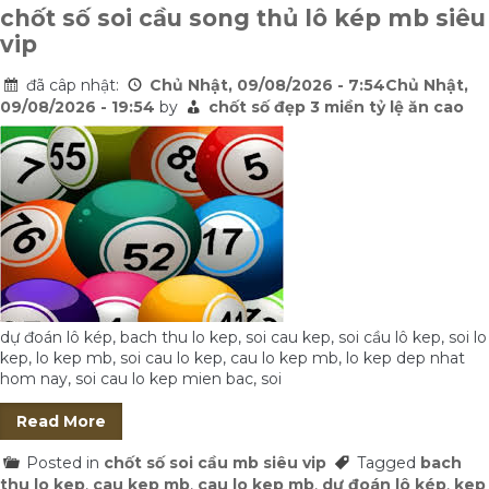
chốt số soi cầu song thủ lô kép mb siêu
vip
đã câp nhật:
Chủ Nhật, 09/08/2026 - 7:54Chủ Nhật,
09/08/2026 - 19:54
by
chốt số đẹp 3 miền tỷ lệ ăn cao
dự đoán lô kép, bach thu lo kep, soi cau kep, soi cầu lô kep, soi lo
kep, lo kep mb, soi cau lo kep, cau lo kep mb, lo kep dep nhat
hom nay, soi cau lo kep mien bac, soi
Read More
Posted in
chốt số soi cầu mb siêu vip
Tagged
bach
thu lo kep
,
cau kep mb
,
cau lo kep mb
,
dự đoán lô kép
,
kep