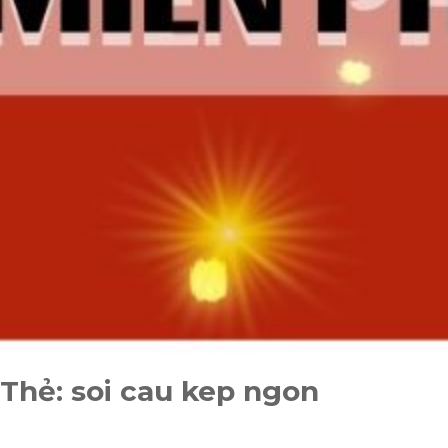
Skip
to
Thẻ:
soi cau kep ngon
content