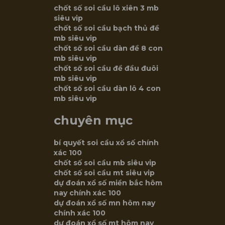
chốt số soi cầu lô xiên 3 mb
siêu vip
chốt số soi cầu bạch thủ đề
mb siêu vip
chốt số soi cầu dàn đề 8 con
mb siêu vip
chốt số soi cầu đề đầu đuôi
mb siêu vip
chốt số soi cầu dàn lô 4 con
mb siêu vip
chuyên mục
bí quyết soi cầu xổ số chính
xác 100
chốt số soi cầu mb siêu vip
chốt số soi cầu mt siêu vip
dự đoán xổ số miền bắc hôm
nay chính xác 100
dự đoán xổ số mn hôm nay
chính xác 100
dự đoán xổ số mt hôm nay