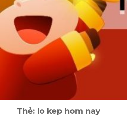
Skip
to
Thẻ:
lo kep hom nay
content